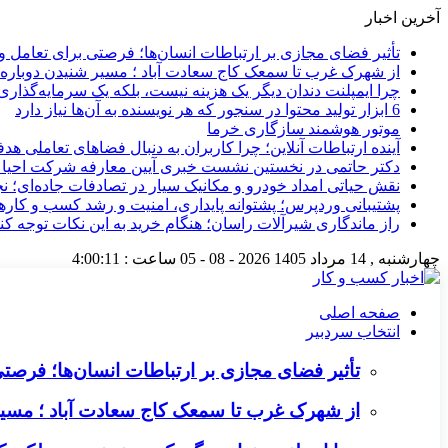
آخرین اخبار
تأثیر فضای مجازی بر ارتباطات انسان‌ها؛ فرصتی برای تعامل و 
از شهرک غرب تا سمعک کاج سعادت آباد ؛ مسیر شنیدن دوباره 
چرا ایمپلنت دندان دیگر یک هزینه نیست، بلکه یک سرمایه‌گذا
6 ابزار تولید محتوا در سنجور که هر نویسنده به آن‌ها نیاز دارد
موتور هوشمند سازگاری خرما
آینده ارتباطات آنلاین؛ چرا کاربران به دنبال فضاهای تعاملی هد
دکتر حاتمی در نخستین نشست خبری آیین معارفه شرکت احیا
نقش حیاتی امداد خودرو و مکانیک سیار در تصادفات جاده‌ای؛ ن
پشتیبانی وردپرس؛ پشتوانه پایداری، امنیت و رشد کسب‌ و کارها
راز ماندگاری شیرآلات راسان؛ هنگام خرید به این نکات توجه کنی
چهارشنبه , 14 مرداد 1405
2026 - 08 - 05
ساعت :
4:00:11
صفحه اصلی
انتخاب سردبیر
تأثیر فضای مجازی بر ارتباطات انسان‌ها؛ فرصتی 
از شهرک غرب تا سمعک کاج سعادت آباد ؛ مسیر