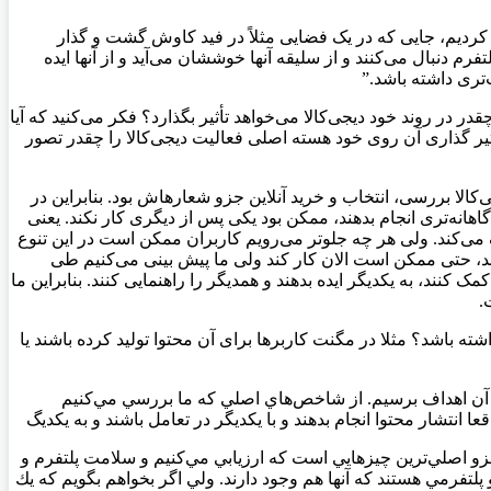
لق کردیم، جایی که در یک فضایی مثلاً در فید کاوش گشت و گذار
فرم دنبال می‌کنند و از سلیقه آنها خوششان می‌آید و از آنها ایده
‌تری داشته باشد.”
 در روند خود دیجی‌کالا می‌خواهد تأثیر بگذارد؟ فکر می‌کنید که آیا
ثیر گذاری آن روی خود هسته اصلی فعالیت دیجی‌کالا را چقدر تصور
‌کالا بررسی، انتخاب و خرید آنلاین جزو شعارهاش بود. بنابراین در
هانه‌تری انجام بدهند، ممکن بود یکی پس از دیگری کار نکند. یعنی
ن را برطرف می‌کند. ولی هر چه جلوتر می‌رویم کاربران ممکن است در این تنوع
ند، حتی ممکن است الان کار کند ولی ما پیش بینی می‌کنیم طی
ک کنند، به یکدیگر ایده بدهند و همدیگر را راهنمایی کنند. بنابراین ما
.
شته باشد؟ مثلا در مگنت کاربرها برای آن محتوا تولید کرده باشند یا
 به آن اهداف برسيم. از شاخص‌هاي اصلي كه ما بررسي مي‌كنيم
نتشار محتوا انجام بدهند و با يكديگر در تعامل باشند و به يكديگ
زو اصلي‌ترين چيزهايي است كه ارزيابي مي‌كنيم و سلامت پلتفرم و
تفرمي هستند كه آنها هم وجود دارند. ولي اگر بخواهم بگویم كه يك