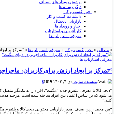
پوشش رویداد های اصناف
دیگر رسانه ها
اخبار کسب و کار
دانشنامه کسب و کار
بازاریابی دیجیتال
اخبار و رویداد ها
کار آفرینی و استارتاپ
معرفی استارتاپ ها
»
مطالب
»
اخبار کسب و کار
»
معرفی استارتاپ ها
»
“تمرکز بر ایجا
معرفی استارتاپ ها
“تمرکز بر ایجاد ارزش برای کاربران: ماجراجو
نویسنده سایت
دی ۴, ۱۴۰۲
619
1
8
“دیجی‌کالا با معرفی پلتفرم جدید “مگنت”، افراد را به یکدیگر متصل 
می‌شود که بر اساس اعتماد بین افراد ساخته شده است. هرچند هدف اص
کنند.”
“من محمد زرین صدف، مدیر بازاریابی محتوایی دیجی‌کالا و پلتفرم م
تجربه خرید است، جایی که کاربران تجربیات خود از یک کالا را با دیگر