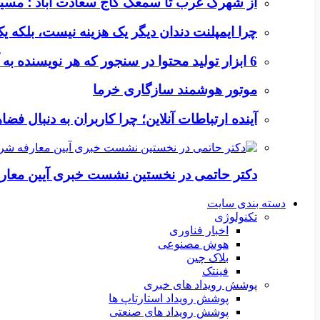
از شهرک غرب تا سمعک کاج سعادت آباد ؛ مسیر
چرا ایمپلنت دندان دیگر یک هزینه نیست، بلکه 
6 ابزار تولید محتوا در سنجور که هر نویسنده به آن‌ها نیاز دارد
موتور هوشمند سازگاری خرما
آینده ارتباطات آنلاین؛ چرا کاربران به دنبال ف
دکتر حاتمی در نخستین نشست خبری آیین معا
دسته بندی سایت
تکنولوژی
اخبار فناوری
هوش مصنوعی
بلاک چین
فینتک
پوشش رویداد های خبری
پوشش رویداد استارتاپ ها
پوشش رویداد های صنعتی