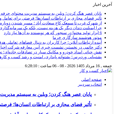
آخرین اخبار
پایان عصر هنگ کردن؛ وبلین به سیستم مدیریت محتوای حرفه ای 
تأثیر فضای مجازی بر ارتباطات انسان‌ها؛ فرصتی برای تعامل و 
از شهرک غرب تا سمعک کاج سعادت آباد ؛ مسیر شنیدن دوباره 
چرا ایمپلنت دندان دیگر یک هزینه نیست، بلکه یک سرمایه‌گذا
6 ابزار تولید محتوا در سنجور که هر نویسنده به آن‌ها نیاز دارد
موتور هوشمند سازگاری خرما
آینده ارتباطات آنلاین؛ چرا کاربران به دنبال فضاهای تعاملی هد
دکتر حاتمی در نخستین نشست خبری آیین معارفه شرکت احیا
نقش حیاتی امداد خودرو و مکانیک سیار در تصادفات جاده‌ای؛ ن
پشتیبانی وردپرس؛ پشتوانه پایداری، امنیت و رشد کسب‌ و کارها
جمعه , 16 مرداد 1405
2026 - 08 - 06
ساعت :
6:28:11
صفحه اصلی
انتخاب سردبیر
پایان عصر هنگ کردن؛ وبلین به سیستم مدیریت م
تأثیر فضای مجازی بر ارتباطات انسان‌ها؛ فرصتی 