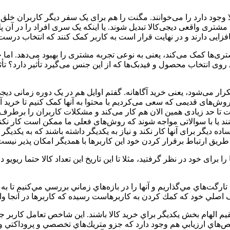
کالا وجود دارد را می‌خوانند. مگنت را هم برای یک سفر دیگر کاربران خ
مشتری واقعی دیجی‌کالا تبدیل شوند. یا اینکه یک سری افراد را در آن پلت
مافزایی دارند و در نهایت قرار است به کاربر کمک کنند که انتخاب درست
ها کمک می‌کند، یعنی به نوعی تجربه مشتری را بهبود می‌دهد. اما چقدر
روی انتخاب محصول و فیدبک‌ها که از این جنس می‌گیرد تأثیر دارد؟ تأ
رار می‌شود، یعنی خرید آگاهانه. گفتم اوایل هم در یک دوره‌ زمانی دیجی
ش‌های قدیمی که سعی می‌کردیم با محتوا به آنها کمک کنیم تا خرید آگا
 کار می‌کرد، بخش نظرات تا حد زیادی همین الان هم کار می‌کند و مشکلات کاربرا
نند یا با سوالاتی مواجه شوند که روش‌های فعلی ما ممکن است کار نک
 دیگر برای آنها کار نکند و نیاز به یکدیگر داشته باشند که به یکدیگر کم
طریق ارتباط برقرار کردن خود این کاربرها با همدیگر امکان پذیر نیست
ی خود در نظر گرفتید، مثلا تا این تاریخ این تعداد کالا حتما ریویو دا
تارگت‌هاي مي‌گذاريم و آنها را در بازه‌هاي زماني بررسي مي‌كنيم تا
صلي خود كه كمك كردن به كاربرهاست رسيده كه كاربرها در آنجا واقعا ا
م الهام بخش يكديگر براي خريد كالا باشند. اين شاخص تعامل كاربر ج
هاي ارزيابي هم وجود دارد كه جزو متريك‌هاي تخصصي و پروداكتي و پل