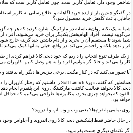
شاخص وجود دارد تعامل كاربر است. چون تعامل كاربر است كه سلامت
در گفتگو چندین بار از ایده خرید آگاهانه و اطلاع‌رسانی به کاربر است
جاهایی باعث کاهش خرید محصول شود؟
شما به یک نکته روان‌شناسانه در مارکتینگ اشاره کردید که هر چه گزینه
می‌گویید نیست. افراد الهام‌بخش یکدیگر برای خرید می‌شوند. افراد از یکد
شما شوند تا مستقیم آن را بخرید و از دام داشتن چند گزینه خارج شوید
قرار ندهد بلکه و راحت‌تر می‌کند. در واقع، خیلی به آنها کمک می‌کند ت
از یک طرف تنوع انتخاب را داریم که خود دیجی‌کالا فراهم کرده. از ط
کار را می‌کند و حالا اگر بتوانیم افراد را به هم وصل کنیم، کاربران می‌
آیا تصور می‌کنید که در کنار مگنت، برخی بیزنس‌ها دیگر راه بیافتند 
همانطور که گفتم، دورهٔ Soft Launch را 
دیجی‌کالا بخواهد فعالیت کانتنت مارکتینگی روی این پلتفرم انجام ده
بالقوه که بخواهد چیزی بخرد، مکانیزم‌ها طراحی می‌کنیم که حداقل آس
خواهد بود.
روی تمامی پلتفرم‌ها؟ یعنی وب و وب اپ و اندروید؟
در حال حاضر فقط اپلیکیشن دیجی‌کالا روی اندروید و آی‌او‌اس وجود دا
اگر نکته‌ای دیگری هست بفرمایید.