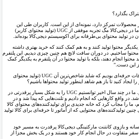
تراک بگذارد؟
 محصولات تمرکز دارد، نمونه‌ای از این است. کاربران طی این
سال‌ها، به ویژه در یک یا دو سال اخیر، از این امکان به شدت استقبال کردند و جزو معیارهای اصلی کاربران در خرید کالاها قرار گرفت. خود ما در دیجی‌کالا مگ تجربه موفقی از UGC (تولید محتوای کاربر)
 در تولید محتوای بی‌طرفانه برای اکوسیستم دیجی‌کالا بوده‌اند.
 یکدیگر محتوا تولید کنند و به هم کمک کنند که خرید بهتری داشته
محتوا ساختیم. در دوران سافت لانچ هم چنین چیزی دیدیم. این پلتفرم
محتوا انجام دهند، بلکه با تولید محتوا در آن پلتفرم به یکدیگر کمک
از این دست.”
“به کمپین‌های آنباکسینگ اشاره کردید. پیش از این، در قالب دیجی‌کالا مگ و خود دیجی‌کالا، شاهد تولید محتوای نیمه حرفه‌ای و حتی برخی اوقات حرفه‌ای بودیم که شاید شاخص‌ترین آن UGC (تولید محتوای
 ایجاد کنید تا باز هم شاهد اینطور تولید محتواها باشیم؟
“در واقع به نوعی مگنت در راستای گسترش طبیعی سایر فعالیت‌های UGC ما است. یعنی انگار مسیری است که باید به سمت آن می‌رفتیم. ما در چند سال اخیر توانستیم UGC را به شکل بسیار پرقدرتی در
. در واقع کارهایی که انجام دادیم و تلنت‌هایی که پیدا شد و در
م، ما را مجاب کرد که خانه جدیدی برای تولیدکننده‌های محتوای کالا
نین تولیدکننده‌های محتوایی که از آماتور تا حرفه‌ای برای کالا تولید
سانه و بازوی کانتنت مارکتینگی دیجی‌کالا پرقدرت به مسیر خود
سفر متفاوت در حال انجام کار خود هستند و در یک بخش مجزا از