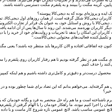
ر پایین، گزینه مگنت را ببینند و به پلتفرم مگنت دسترسی داشته باشند.
ایده و پروژه‌ای بوده که به دیجی‌کالا پیوسته؟
کاربران دیجی‌کالا شکل گرفته است. از همان روزهای اول دیجی‌کالا، 
کالامگ و تبدیل آن به یک رسانه در سال 94 ادامه یافت. دیجی‌کالا با روش و استایل خود، به عنوان ی
ات دیگر کاربران بهره‌مند می‌شدند. این روند تا سال‌ها پس از آن ادا
ان این امکان را بدهد تا تجربیات و روایت‌های خود از خرید را با دیگران
 تکمیل‌کننده فعالیت‌های محتوایی دیجی‌کالاست.”
اکنون چه اتفاقاتی افتاده و الان کاربرها باید منتظر چه باشند؟ یعنی م
 مگنت هم در نظر گرفته بودیم تا هم رفتار کاربران روی پلتفرم را مطا
‌کنند را حذف کنیم.
، محصول درست‌تر و دقیق‌تر و کامل‌تری داشته باشیم و هم اینکه کمپین‌
 هم گرفته‌اید. می‌خواهم بدانم که این تضاد برای شما چطور بوده و در ای
 خیر؟
م ناشناخته است و ما هم راه حل منحصر به فرد و یگانه خودمان که یک 
پی کنیم و اینجا همان را اجرا کنیم نبوده، ما راهکار خودمان را با الهام گرفتن
 لانچ عمومی مناسب باشد. لانچ عمومی تازه شروع کار ماست و با داده ع