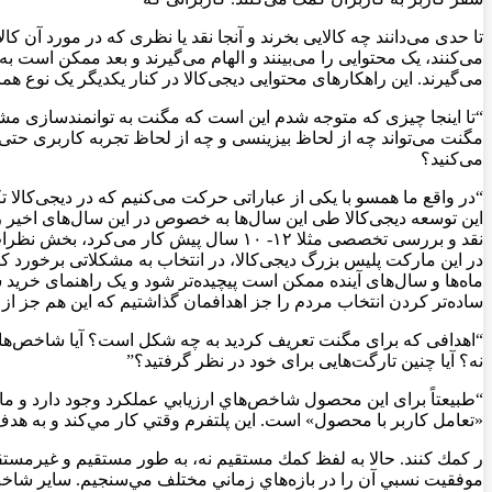
تا حدی می‌دانند چه کالایی بخرند و آنجا نقد یا نظری که در مورد آن 
می‌کنند، یک محتوایی را می‌بینند و الهام می‌گیرند و بعد ممکن است به 
می‌گیرند. این راهکارهای محتوایی دیجی‌کالا در کنار یکدیگر یک نوع ه
“تا اینجا چیزی که متوجه شدم این است که مگنت به توانمندسازی مشتری‌
مگنت می‌تواند چه از لحاظ بیزینسی و چه از لحاظ تجربه کاربری حتی 
می‌کنید؟
“در واقع ما همسو با یکی از عباراتی حرکت می‌کنیم که در دیجی‌کالا تک
این توسعه دیجی‌کالا طی این سال‌ها به خصوص در این سال‌های اخیر رو
نقد و بررسی تخصصی مثلا ۱۲- ۱۰ سال پیش
در این مارکت پلیس بزرگ دیجی‌کالا، در انتخاب به مشکلاتی برخورد ک
ماه‌ها و سال‌های آینده ممکن است پیچیده‌تر شود و یک راهنمای خرید ساده
ساده‌تر کردن انتخاب مردم را جز اهدافمان گذاشتیم که این هم جز از 
“اهدافی که برای مگنت تعریف کردید به چه شکل است؟ آیا شاخص‌ها را برا
نه؟ آیا چنین تارگت‌هایی برای خود در نظر گرفتید؟”
“طبیعتاً برای این محصول شاخص‌هاي ارزيابي عملكرد وجود دارد و ما 
«تعامل كاربر با محصول» است. اين پلتفرم وقتي كار مي‌كند و به هدف ا
ر كمك كنند. حالا به لفظ كمك مستقيم نه، به طور مستقيم و غيرمستقي
موفقيت نسبي آن را در بازه‌هاي زماني مختلف مي‌سنجيم. ساير شاخص‌