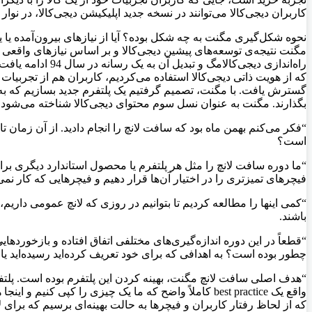
کاربران دیجی‌کالا می‌توانند در نسخه جدید اپلیکیشن دیجی‌کالا، در نوا
نحوه شکل‌گیری مگنت به چه شکل بوده؟ آیا از نیازهای بیرون‌آمده یا یک 
مگنت نتیجه‌ی توسعه‌های پیشین دیجی‌کالا و بر اساس نیازهای واقعی 
راه‌اندازی دیجی‌
که از هویت ذاتی دیجی‌کالا استفاده می‌کردیم، کاربران هم از تجربی
گسترش یافت. با مگنت، تصمیم گرفتیم یک پلتفرم جدید بسازیم که به کاربر
بگذارند. مگنت به عنوان نسل سوم محتوای دیجی‌کالا شناخته می‌شود و
“فکر می‌کنم بهمن ماه بود که سافت لانچ را انجام دادید. از آن زمان ت
است؟
“ما دوره سافت لانچ را مثل هر پلتفرم یا محصول استاندارد دیگری برای
فیچرهای تمیزتری را در اختیار آن‌ها قرار دهیم و فیچرهایی که کار نمی
“کمی اینها را مطالعه کردیم تا بتوانیم در روزی که لانچ عمومی داریم
باشند.
“قطعاً در این دوره اندازه‌گیری‌های مختلفی اتفاق افتاده و بازخوردهایی
چطور بوده است؟ به اهدافی که برای خود تعریف کرده‌اید رسیده‌اید یا
“هدف اصلی سافت لانچ مگنت، بهینه کردن این پلتفرم بوده است. پلتفر
واقع یک best practice کاملاً واضح که ما یک چیزی را ک
که از لحاظ رفتار کاربران و فیچرها به حالت بهینه‌ای برسیم که برای