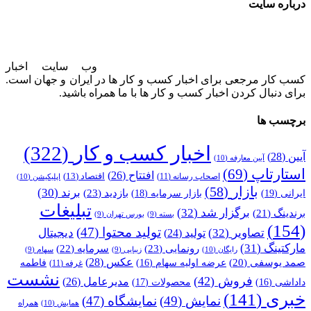
درباره سایت
وب سایت اخبار
کسب کار مرجعی برای اخبار کسب و کار ها در ایران و جهان است.
برای دنبال کردن اخبار کسب و کار ها با ما همراه باشید.
برچسب ها
اخبار کسب و کار
(322)
آیین
(28)
آیین معارفه
(10)
استارتاپ
(69)
افتتاح
(26)
اقتصاد
(13)
اصحاب رسانه
(11)
اپلیکیشن
(10)
بازار
(58)
برند
(30)
بازدید
(23)
ایرانی
(19)
بازار سرمایه
(18)
تبلیغات
برگزار شد
(32)
برندینگ
(21)
بسته
(9)
بورس تهران
(9)
(154)
تولید محتوا
(47)
تصاویر
(32)
دیجیتال
تولید
(24)
مارکتینگ
(31)
رونمایی
(23)
سرمایه
(22)
رایگان
(10)
زیبایی
(9)
سهام
(9)
عکس
(28)
صمد یوسفی
(20)
عرضه اولیه سهام
(16)
فاطمه
غرفه
(11)
نشست
فروش
(42)
مدیرعامل
(26)
داداشی
(16)
محصولات
(17)
خبری
(141)
نمایش
(49)
نمایشگاه
(47)
همراه
همایش
(10)