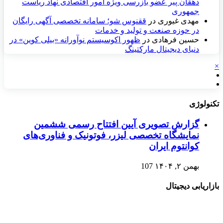
دهقان پیر عضو بازرسی ویژه امور اقتصادی نهاد ریاست
جمهوری
مهدی غیوری
در
ققنوس شو؛ سامانه تخصصی آگهی رایگان
در حوزه صنعت و تولید و خدمات
حسین فرهادی
در
ظهور اکوسیستم نوآورانه «بیلی کوین» در
دنیای دیجیتال مارکتینگ
×
تکنولوژی
گزارش تصویری آیین افتتاح رسمی ششمین
نمایشگاه تخصصی لیزر، فوتونیک و فناوری‌های
کوانتوم ایران
بهمن ۲, ۱۴۰۴
107
بازاریابی دیجیتال