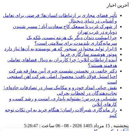
آخرین اخبار
تأثیر فضای مجازی بر ارتباطات انسان‌ها؛ فرصتی برای تعامل
و آشنایی در دنیای دیجیتال
از شهرک غرب تا سمعک کاج سعادت آباد ؛ مسیر شنیدن
دوباره در غرب تهران
چرا ایمپلنت دندان دیگر یک هزینه نیست، بلکه یک
سرمایه‌گذاری بلندمدت برای سلامتی است؟
6 ابزار تولید محتوا در سنجور که هر نویسنده به آن‌ها نیاز دارد
موتور هوشمند سازگاری خرما
آینده ارتباطات آنلاین؛ چرا کاربران به دنبال فضاهای تعاملی
هدفمند هستند؟
دکتر حاتمی در نخستین نشست خبری آیین معارفه شرکت
احیا استیل فولاد بافت: محصول اصلی شرکت آهن اسفنجی
است
نقش حیاتی امداد خودرو و مکانیک سیار در تصادفات جاده‌ای؛
نجات‌دهندگان در لحظات بحرانی
پشتیبانی وردپرس؛ پشتوانه پایداری، امنیت و رشد کسب‌ و
کارهای آنلاین
راز ماندگاری شیرآلات راسان؛ هنگام خرید به این نکات توجه
کنید
پنجشنبه , 15 مرداد 1405
2026 - 08 - 06
ساعت :
5:26:47