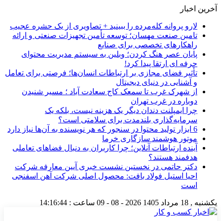
آخرین اخبار
لارو پروانه کله‌مرده را ببینید + تصاویری از یک حشره عجیب
تامین صنعت مهسان؛ توسعه تأمین تجهیزات صنعتی و ارائه
راهکارهای تخصصی برای صنایع
پایان عصر هنگ کردن؛ وبلین به سیستم مدیریت محتوای
حرفه ای ارتقا پیدا کرد!
تأثیر فضای مجازی بر ارتباطات انسان‌ها؛ فرصتی برای تعامل
و آشنایی در دنیای دیجیتال
از شهرک غرب تا سمعک کاج سعادت آباد ؛ مسیر شنیدن
دوباره در غرب تهران
چرا ایمپلنت دندان دیگر یک هزینه نیست، بلکه یک
سرمایه‌گذاری بلندمدت برای سلامتی است؟
6 ابزار تولید محتوا در سنجور که هر نویسنده به آن‌ها نیاز دارد
موتور هوشمند سازگاری خرما
آینده ارتباطات آنلاین؛ چرا کاربران به دنبال فضاهای تعاملی
هدفمند هستند؟
دکتر حاتمی در نخستین نشست خبری آیین معارفه شرکت
احیا استیل فولاد بافت: محصول اصلی شرکت آهن اسفنجی
است
یکشنبه , 18 مرداد 1405
2026 - 08 - 09
ساعت :
14:16:45