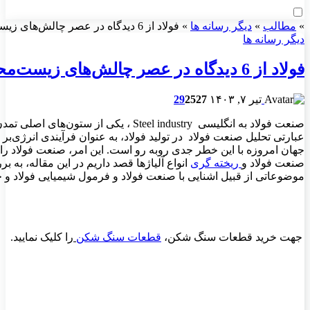
»
مطالب
»
دیگر رسانه ها
»
فولاد از 6 دیدگاه در عصر چالش‌های زیست‌محیطی: به سوی آینده‌ای پایدار
دیگر رسانه ها
فولاد از 6 دیدگاه در عصر چالش‌های زیست‌محیطی: به سوی آینده‌ای پایدار
تیر ۷, ۱۴۰۳
527
2
29
صنعت فولاد به انگلیسی Steel industry
، یکی از ستون‌های اصلی تمدن
عبارتی تحلیل صنعت فولاد در تولید فولاد، به عنوان فرآیندی انرژی‌بر
جهان امروزه با این خطر جدی روبه رو است. این امر، صنعت فولاد را
صنعت فولاد و
ریخته گری
انواع آلیاژها قصد داریم
در این مقاله، به 
موضوعاتی از قبیل اشنایی با صنعت فولاد و
فرمول شیمیایی فولاد و 
جهت خرید قطعات سنگ شکن
،
قطعات سنگ شکن
را کلیک نمایید
228576