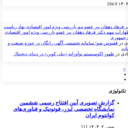
194
0
ر فرهاد دهقان پیر عضو تيم بازرسی ويژه امور اقتصادی نهاد رياست
ارات مهم دکتر فرهاد دهقان پیر عضو بازرسی ویژه امور اقتصادی
 جمهوری
ی
در
ققنوس شو؛ سامانه تخصصی آگهی رایگان در حوزه صنعت و
مات
دی
در
ظهور اکوسیستم نوآورانه «بیلی کوین» در دنیای دیجیتال
×
تکنولوژی
گزارش تصویری آیین افتتاح رسمی ششمین
نمایشگاه تخصصی لیزر، فوتونیک و فناوری‌های
کوانتوم ایران
بهمن ۲, ۱۴۰۴
111