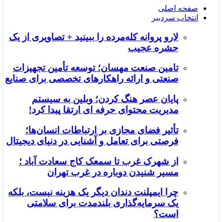
صفحه اصلی
انتخاب سردبیر
لارو پروانه کله‌مرده را ببینید + تصاویری از یک
حشره عجیب
تامین صنعت مهسان؛ توسعه تأمین تجهیزات
صنعتی و ارائه راهکارهای تخصصی برای صنایع
پایان عصر هنگ کردن؛ وبلین به سیستم
مدیریت محتوای حرفه ای ارتقا پیدا کرد!
تأثیر فضای مجازی بر ارتباطات انسان‌ها؛
فرصتی برای تعامل و آشنایی در دنیای دیجیتال
از شهرک غرب تا سمعک کاج سعادت آباد ؛
مسیر شنیدن دوباره در غرب تهران
چرا ایمپلنت دندان دیگر یک هزینه نیست، بلکه
یک سرمایه‌گذاری بلندمدت برای سلامتی
است؟