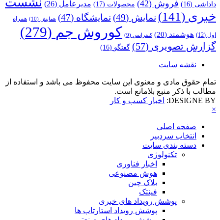
نشست
فروش
(42)
مدیرعامل
(26)
داداشی
(16)
محصولات
(17)
خبری
(141)
نمایش
(49)
نمایشگاه
(47)
همراه
همایش
(10)
کوروش جم
(279)
هوشمند
(20)
اول
(12)
کنفرانس
(9)
گزارش تصویری
(57)
گفتگو
(16)
نقشه سایت
تمام حقوق مادی و معنوی این سایت محفوظ می باشد و استفاده از
مطالب با ذکر منبع بلامانع است.
DESIGNE BY:
اخبار کسب و کار
×
صفحه اصلی
انتخاب سردبیر
دسته بندی سایت
تکنولوژی
اخبار فناوری
هوش مصنوعی
بلاک چین
فینتک
پوشش رویداد های خبری
پوشش رویداد استارتاپ ها
پوشش رویداد های صنعتی