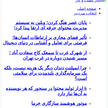
صفحه اصلی
انتخاب سردبیر
پایان عصر هنگ کردن؛ وبلین به سیستم
مدیریت محتوای حرفه ای ارتقا پیدا کرد!
تأثیر فضای مجازی بر ارتباطات انسان‌ها؛
فرصتی برای تعامل و آشنایی در دنیای دیجیتال
از شهرک غرب تا سمعک کاج سعادت آباد ؛
مسیر شنیدن دوباره در غرب تهران
چرا ایمپلنت دندان دیگر یک هزینه نیست، بلکه
یک سرمایه‌گذاری بلندمدت برای سلامتی
است؟
6 ابزار تولید محتوا در سنجور که هر نویسنده
به آن‌ها نیاز دارد
موتور هوشمند سازگاری خرما