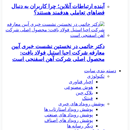
آینده ارتباطات آنلاین؛ چرا کاربران به دنبال
فضاهای تعاملی هدفمند هستند؟
دکتر حاتمی در نخستین نشست خبری آیین
معارفه شرکت احیا استیل فولاد بافت:
محصول اصلی شرکت آهن اسفنجی است
دسته بندی سایت
تکنولوژی
اخبار فناوری
هوش مصنوعی
بلاک چین
فینتک
پوشش رویداد های خبری
پوشش رویداد استارتاپ ها
پوشش رویداد های صنعتی
پوشش رویداد های اصناف
دیگر رسانه ها