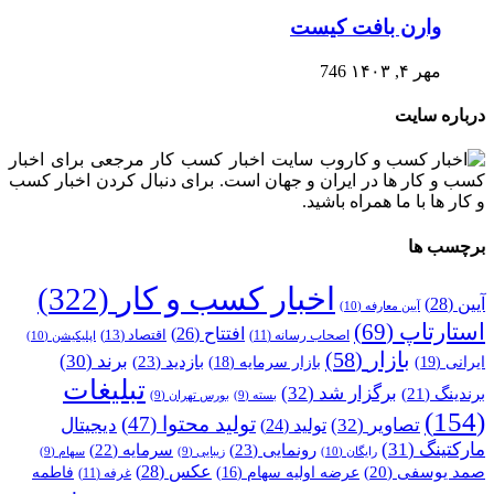
وارن بافت کیست
مهر ۴, ۱۴۰۳
746
درباره سایت
وب سایت اخبار کسب کار مرجعی برای اخبار
کسب و کار ها در ایران و جهان است. برای دنبال کردن اخبار کسب
و کار ها با ما همراه باشید.
برچسب ها
اخبار کسب و کار
(322)
آیین
(28)
آیین معارفه
(10)
استارتاپ
(69)
افتتاح
(26)
اقتصاد
(13)
اصحاب رسانه
(11)
اپلیکیشن
(10)
بازار
(58)
برند
(30)
بازدید
(23)
ایرانی
(19)
بازار سرمایه
(18)
تبلیغات
برگزار شد
(32)
برندینگ
(21)
بسته
(9)
بورس تهران
(9)
(154)
تولید محتوا
(47)
تصاویر
(32)
دیجیتال
تولید
(24)
مارکتینگ
(31)
رونمایی
(23)
سرمایه
(22)
رایگان
(10)
زیبایی
(9)
سهام
(9)
عکس
(28)
صمد یوسفی
(20)
عرضه اولیه سهام
(16)
فاطمه
غرفه
(11)