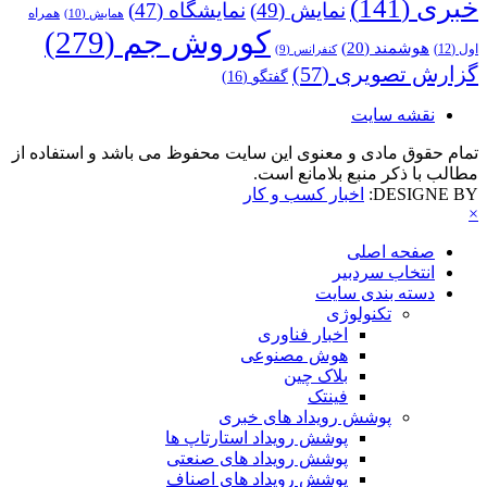
خبری
(141)
نمایش
(49)
نمایشگاه
(47)
همراه
همایش
(10)
کوروش جم
(279)
هوشمند
(20)
اول
(12)
کنفرانس
(9)
گزارش تصویری
(57)
گفتگو
(16)
نقشه سایت
تمام حقوق مادی و معنوی این سایت محفوظ می باشد و استفاده از
مطالب با ذکر منبع بلامانع است.
DESIGNE BY:
اخبار کسب و کار
×
صفحه اصلی
انتخاب سردبیر
دسته بندی سایت
تکنولوژی
اخبار فناوری
هوش مصنوعی
بلاک چین
فینتک
پوشش رویداد های خبری
پوشش رویداد استارتاپ ها
پوشش رویداد های صنعتی
پوشش رویداد های اصناف