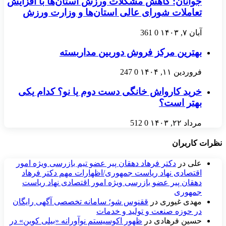
جوانان: کاهش مشکلات ورزش استان‌ها با افزایش
تعاملات شورای عالی استان‌ها و وزارت ورزش
آبان ۷, ۱۴۰۳
0
361
بهترین مرکز فروش دوربین مداربسته
فروردین ۱۱, ۱۴۰۴
0
247
خرید کارواش خانگی دست دوم یا نو؟ کدام یکی
بهتر است؟
مرداد ۲۲, ۱۴۰۳
0
512
نظرات کاربران
علی
در
دکتر فرهاد دهقان پیر عضو تيم بازرسی ويژه امور
اقتصادی نهاد رياست جمهوری/اظهارات مهم دکتر فرهاد
دهقان پیر عضو بازرسی ویژه امور اقتصادی نهاد ریاست
جمهوری
مهدی غیوری
در
ققنوس شو؛ سامانه تخصصی آگهی رایگان
در حوزه صنعت و تولید و خدمات
حسین فرهادی
در
ظهور اکوسیستم نوآورانه «بیلی کوین» در