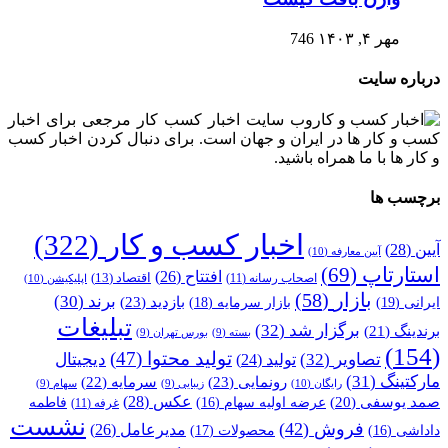
مهر ۴, ۱۴۰۳
746
درباره سایت
وب سایت اخبار کسب کار مرجعی برای اخبار
کسب و کار ها در ایران و جهان است. برای دنبال کردن اخبار کسب
و کار ها با ما همراه باشید.
برچسب ها
اخبار کسب و کار
(322)
آیین
(28)
آیین معارفه
(10)
استارتاپ
(69)
افتتاح
(26)
اقتصاد
(13)
اصحاب رسانه
(11)
اپلیکیشن
(10)
بازار
(58)
برند
(30)
بازدید
(23)
ایرانی
(19)
بازار سرمایه
(18)
تبلیغات
برگزار شد
(32)
برندینگ
(21)
بسته
(9)
بورس تهران
(9)
(154)
تولید محتوا
(47)
تصاویر
(32)
دیجیتال
تولید
(24)
مارکتینگ
(31)
رونمایی
(23)
سرمایه
(22)
رایگان
(10)
زیبایی
(9)
سهام
(9)
عکس
(28)
صمد یوسفی
(20)
عرضه اولیه سهام
(16)
فاطمه
غرفه
(11)
نشست
فروش
(42)
مدیرعامل
(26)
داداشی
(16)
محصولات
(17)