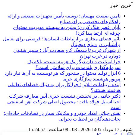
آخرین اخبار
تامین صنعت مهسان؛ توسعه تأمین تجهیزات صنعتی و ارائه
راهکارهای تخصصی برای صنایع
پایان عصر هنگ کردن؛ وبلین به سیستم مدیریت محتوای
حرفه ای ارتقا پیدا کرد!
تأثیر فضای مجازی بر ارتباطات انسان‌ها؛ فرصتی برای تعامل
و آشنایی در دنیای دیجیتال
از شهرک غرب تا سمعک کاج سعادت آباد ؛ مسیر شنیدن
دوباره در غرب تهران
چرا ایمپلنت دندان دیگر یک هزینه نیست، بلکه یک
سرمایه‌گذاری بلندمدت برای سلامتی است؟
6 ابزار تولید محتوا در سنجور که هر نویسنده به آن‌ها نیاز دارد
موتور هوشمند سازگاری خرما
آینده ارتباطات آنلاین؛ چرا کاربران به دنبال فضاهای تعاملی
هدفمند هستند؟
دکتر حاتمی در نخستین نشست خبری آیین معارفه شرکت
احیا استیل فولاد بافت: محصول اصلی شرکت آهن اسفنجی
است
نقش حیاتی امداد خودرو و مکانیک سیار در تصادفات جاده‌ای؛
نجات‌دهندگان در لحظات بحرانی
شنبه , 17 مرداد 1405
2026 - 08 - 08
ساعت :
15:24:57