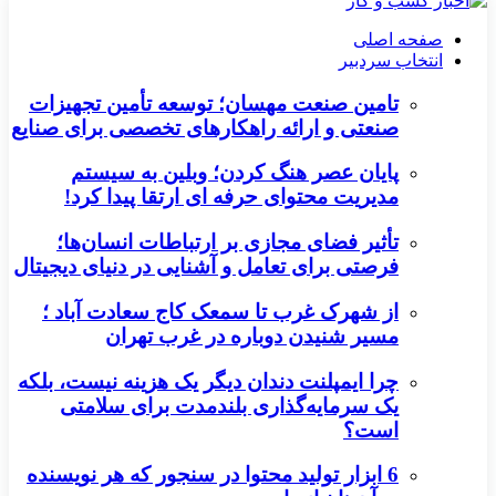
صفحه اصلی
انتخاب سردبیر
تامین صنعت مهسان؛ توسعه تأمین تجهیزات
صنعتی و ارائه راهکارهای تخصصی برای صنایع
پایان عصر هنگ کردن؛ وبلین به سیستم
مدیریت محتوای حرفه ای ارتقا پیدا کرد!
تأثیر فضای مجازی بر ارتباطات انسان‌ها؛
فرصتی برای تعامل و آشنایی در دنیای دیجیتال
از شهرک غرب تا سمعک کاج سعادت آباد ؛
مسیر شنیدن دوباره در غرب تهران
چرا ایمپلنت دندان دیگر یک هزینه نیست، بلکه
یک سرمایه‌گذاری بلندمدت برای سلامتی
است؟
6 ابزار تولید محتوا در سنجور که هر نویسنده