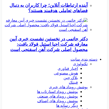
آینده ارتباطات آنلاین؛ چرا کاربران به دنبال
فضاهای تعاملی هدفمند هستند؟
دکتر حاتمی در نخستین نشست خبری آیین
معارفه شرکت احیا استیل فولاد بافت:
محصول اصلی شرکت آهن اسفنجی است
دسته بندی سایت
تکنولوژی
اخبار فناوری
هوش مصنوعی
بلاک چین
فینتک
پوشش رویداد های خبری
پوشش رویداد استارتاپ ها
پوشش رویداد های صنعتی
پوشش رویداد های اصناف
دیگر رسانه ها