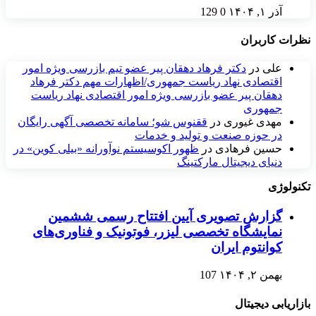
آذر ۱, ۱۴۰۴
0
129
نظرات کاربران
علی
در
دکتر فرهاد دهقان پیر عضو تيم بازرسی ويژه امور
اقتصادی نهاد رياست جمهوری/اظهارات مهم دکتر فرهاد
دهقان پیر عضو بازرسی ویژه امور اقتصادی نهاد ریاست
جمهوری
مهدی غیوری
در
ققنوس شو؛ سامانه تخصصی آگهی رایگان
در حوزه صنعت و تولید و خدمات
حسین فرهادی
در
ظهور اکوسیستم نوآورانه «بیلی کوین» در
دنیای دیجیتال مارکتینگ
تکنولوژی
گزارش تصویری آیین افتتاح رسمی ششمین
نمایشگاه تخصصی لیزر، فوتونیک و فناوری‌های
کوانتوم ایران
بهمن ۲, ۱۴۰۴
107
بازاریابی دیجیتال