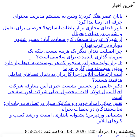
آخرین اخبار
پایان عصر هنگ کردن؛ وبلین به سیستم مدیریت محتوای
حرفه ای ارتقا پیدا کرد!
تأثیر فضای مجازی بر ارتباطات انسان‌ها؛ فرصتی برای تعامل
و آشنایی در دنیای دیجیتال
از شهرک غرب تا سمعک کاج سعادت آباد ؛ مسیر شنیدن
دوباره در غرب تهران
چرا ایمپلنت دندان دیگر یک هزینه نیست، بلکه یک
سرمایه‌گذاری بلندمدت برای سلامتی است؟
6 ابزار تولید محتوا در سنجور که هر نویسنده به آن‌ها نیاز دارد
موتور هوشمند سازگاری خرما
آینده ارتباطات آنلاین؛ چرا کاربران به دنبال فضاهای تعاملی
هدفمند هستند؟
دکتر حاتمی در نخستین نشست خبری آیین معارفه شرکت
احیا استیل فولاد بافت: محصول اصلی شرکت آهن اسفنجی
است
نقش حیاتی امداد خودرو و مکانیک سیار در تصادفات جاده‌ای؛
نجات‌دهندگان در لحظات بحرانی
پشتیبانی وردپرس؛ پشتوانه پایداری، امنیت و رشد کسب‌ و
کارهای آنلاین
پنجشنبه , 15 مرداد 1405
2026 - 08 - 06
ساعت :
8:58:54