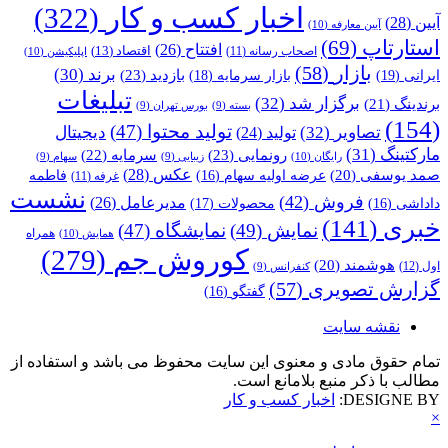
اخبار کسب و کار
(322)
آیین
(28)
آیین معارفه
(10)
استارتاپ
(69)
افتتاح
(26)
اقتصاد
(13)
اصحاب رسانه
(11)
اپلیکیشن
(10)
بازار
(58)
برند
(30)
بازدید
(23)
ایرانی
(19)
بازار سرمایه
(18)
تبلیغات
برگزار شد
(32)
برندینگ
(21)
بسته
(9)
بورس تهران
(9)
(154)
تولید محتوا
(47)
تصاویر
(32)
دیجیتال
تولید
(24)
مارکتینگ
(31)
رونمایی
(23)
سرمایه
(22)
رایگان
(10)
زیبایی
(9)
سهام
(9)
عکس
(28)
صمد یوسفی
(20)
عرضه اولیه سهام
(16)
فاطمه
غرفه
(11)
نشست
فروش
(42)
مدیرعامل
(26)
داداشی
(16)
محصولات
(17)
خبری
(141)
نمایش
(49)
نمایشگاه
(47)
همراه
همایش
(10)
کوروش جم
(279)
هوشمند
(20)
اول
(12)
کنفرانس
(9)
گزارش تصویری
(57)
گفتگو
(16)
نقشه سایت
تمام حقوق مادی و معنوی این سایت محفوظ می باشد و استفاده از
مطالب با ذکر منبع بلامانع است.
DESIGNE BY:
اخبار کسب و کار
×