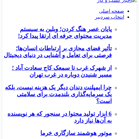
صفحه اصلی
انتخاب سردبیر
پایان عصر هنگ کردن؛ وبلین به سیستم
مدیریت محتوای حرفه ای ارتقا پیدا کرد!
تأثیر فضای مجازی بر ارتباطات انسان‌ها؛
فرصتی برای تعامل و آشنایی در دنیای دیجیتال
از شهرک غرب تا سمعک کاج سعادت آباد ؛
مسیر شنیدن دوباره در غرب تهران
چرا ایمپلنت دندان دیگر یک هزینه نیست، بلکه
یک سرمایه‌گذاری بلندمدت برای سلامتی
است؟
6 ابزار تولید محتوا در سنجور که هر نویسنده
به آن‌ها نیاز دارد
موتور هوشمند سازگاری خرما