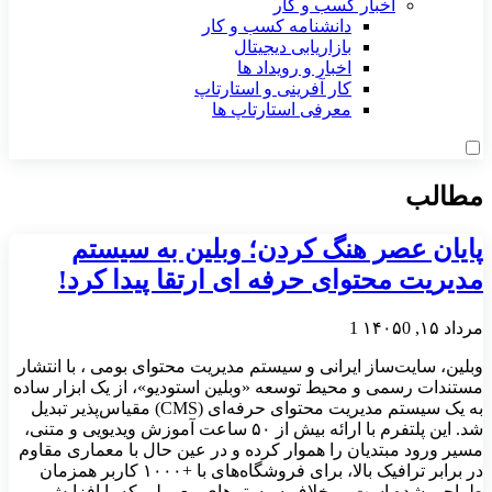
اخبار کسب و کار
دانشنامه کسب و کار
بازاریابی دیجیتال
اخبار و رویداد ها
کار آفرینی و استارتاپ
معرفی استارتاپ ها
مطالب
پایان عصر هنگ کردن؛ وبلین به سیستم
مدیریت محتوای حرفه ای ارتقا پیدا کرد!
مرداد ۱۵, ۱۴۰۵
0
1
وبلین، سایت‌ساز ایرانی و سیستم مدیریت محتوای بومی ، با انتشار
مستندات رسمی و محیط توسعه «وبلین استودیو»، از یک ابزار ساده
به یک سیستم مدیریت محتوای حرفه‌ای (CMS) مقیاس‌پذیر تبدیل
شد. این پلتفرم با ارائه بیش از ۵۰ ساعت آموزش ویدیویی و متنی،
مسیر ورود مبتدیان را هموار کرده و در عین حال با معماری مقاوم
در برابر ترافیک بالا، برای فروشگاه‌های با +۱۰۰۰ کاربر همزمان
طراحی شده است. برخلاف سیستم‌های معمولی که با افزایش