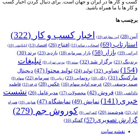
کسب و کار ها در ایران و جهان است. برای دنبال کردن اخبار کسب
و کار ها با ما همراه باشید.
برچسب ها
اخبار کسب و کار
(322)
آیین
(28)
آیین معارفه
(10)
استارتاپ
(69)
افتتاح
(26)
اقتصاد
(13)
اصحاب رسانه
(11)
اپلیکیشن
(10)
بازار
(58)
برند
(30)
بازدید
(23)
ایرانی
(19)
بازار سرمایه
(18)
تبلیغات
برگزار شد
(32)
برندینگ
(21)
بسته
(9)
بورس تهران
(9)
(154)
تولید محتوا
(47)
تصاویر
(32)
دیجیتال
تولید
(24)
مارکتینگ
(31)
رونمایی
(23)
سرمایه
(22)
رایگان
(10)
زیبایی
(9)
سهام
(9)
عکس
(28)
صمد یوسفی
(20)
عرضه اولیه سهام
(16)
فاطمه
غرفه
(11)
نشست
فروش
(42)
مدیرعامل
(26)
داداشی
(16)
محصولات
(17)
خبری
(141)
نمایش
(49)
نمایشگاه
(47)
همراه
همایش
(10)
کوروش جم
(279)
هوشمند
(20)
اول
(12)
کنفرانس
(9)
گزارش تصویری
(57)
گفتگو
(16)
نقشه سایت