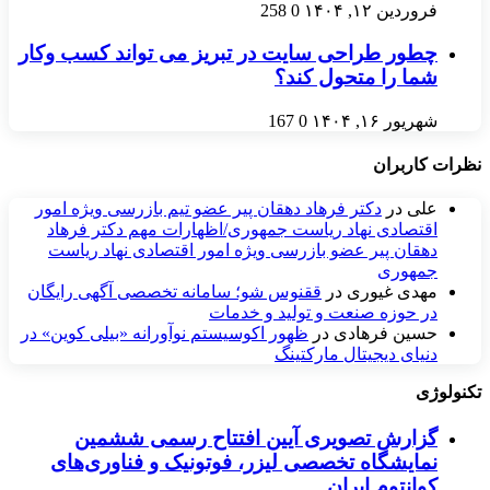
فروردین ۱۲, ۱۴۰۴
0
258
چطور طراحی سایت در تبریز می ‌تواند کسب‌ وکار
شما را متحول کند؟
شهریور ۱۶, ۱۴۰۴
0
167
نظرات کاربران
علی
در
دکتر فرهاد دهقان پیر عضو تيم بازرسی ويژه امور
اقتصادی نهاد رياست جمهوری/اظهارات مهم دکتر فرهاد
دهقان پیر عضو بازرسی ویژه امور اقتصادی نهاد ریاست
جمهوری
مهدی غیوری
در
ققنوس شو؛ سامانه تخصصی آگهی رایگان
در حوزه صنعت و تولید و خدمات
حسین فرهادی
در
ظهور اکوسیستم نوآورانه «بیلی کوین» در
دنیای دیجیتال مارکتینگ
تکنولوژی
گزارش تصویری آیین افتتاح رسمی ششمین
نمایشگاه تخصصی لیزر، فوتونیک و فناوری‌های
کوانتوم ایران