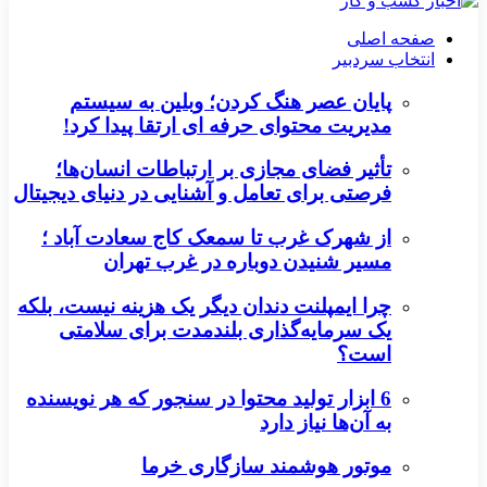
صفحه اصلی
انتخاب سردبیر
پایان عصر هنگ کردن؛ وبلین به سیستم
مدیریت محتوای حرفه ای ارتقا پیدا کرد!
تأثیر فضای مجازی بر ارتباطات انسان‌ها؛
فرصتی برای تعامل و آشنایی در دنیای دیجیتال
از شهرک غرب تا سمعک کاج سعادت آباد ؛
مسیر شنیدن دوباره در غرب تهران
چرا ایمپلنت دندان دیگر یک هزینه نیست، بلکه
یک سرمایه‌گذاری بلندمدت برای سلامتی
است؟
6 ابزار تولید محتوا در سنجور که هر نویسنده
به آن‌ها نیاز دارد
موتور هوشمند سازگاری خرما