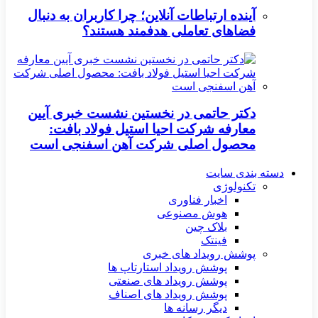
آینده ارتباطات آنلاین؛ چرا کاربران به دنبال
فضاهای تعاملی هدفمند هستند؟
دکتر حاتمی در نخستین نشست خبری آیین
معارفه شرکت احیا استیل فولاد بافت:
محصول اصلی شرکت آهن اسفنجی است
دسته بندی سایت
تکنولوژی
اخبار فناوری
هوش مصنوعی
بلاک چین
فینتک
پوشش رویداد های خبری
پوشش رویداد استارتاپ ها
پوشش رویداد های صنعتی
پوشش رویداد های اصناف
دیگر رسانه ها