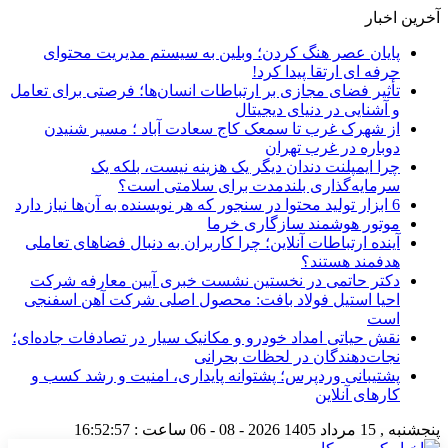
آخرین اخبار
پایان عصر هنگ کردن؛ وبلین به سیستم مدیریت محتوای
حرفه ای ارتقا پیدا کرد!
تأثیر فضای مجازی بر ارتباطات انسان‌ها؛ فرصتی برای تعامل
و آشنایی در دنیای دیجیتال
از شهرک غرب تا سمعک کاج سعادت آباد ؛ مسیر شنیدن
دوباره در غرب تهران
چرا ایمپلنت دندان دیگر یک هزینه نیست، بلکه یک
سرمایه‌گذاری بلندمدت برای سلامتی است؟
6 ابزار تولید محتوا در سنجور که هر نویسنده به آن‌ها نیاز دارد
موتور هوشمند سازگاری خرما
آینده ارتباطات آنلاین؛ چرا کاربران به دنبال فضاهای تعاملی
هدفمند هستند؟
دکتر حاتمی در نخستین نشست خبری آیین معارفه شرکت
احیا استیل فولاد بافت: محصول اصلی شرکت آهن اسفنجی
است
نقش حیاتی امداد خودرو و مکانیک سیار در تصادفات جاده‌ای؛
نجات‌دهندگان در لحظات بحرانی
پشتیبانی وردپرس؛ پشتوانه پایداری، امنیت و رشد کسب‌ و
کارهای آنلاین
پنجشنبه , 15 مرداد 1405
2026 - 08 - 06
ساعت :
16:52:58