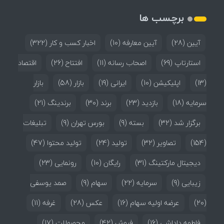
برچسب ها
آیین
(28)
آیین معارفه
(10)
اخبار کسب و کار
(322)
استارتاپ
(69)
اصحاب رسانه
(11)
افتتاح
(26)
اقتصاد
(13)
اپلیکیشن
(10)
ایرانی
(19)
بازار
(58)
بازار
سرمایه
(18)
بازدید
(23)
برند
(30)
برندینگ
(21)
برگزار شد
(32)
بسته
(9)
بورس تهران
(9)
تبلیغات
(154)
تصاویر
(32)
تولید
(24)
تولید محتوا
(47)
دیجیتال مارکتینگ
(31)
رایگان
(10)
رونمایی
(23)
زیبایی
(9)
سرمایه
(22)
سهام
(9)
صمد یوسفی
(20)
عرضه اولیه سهام
(16)
عکس
(28)
غرفه
(11)
فاطمه داداشی
(16)
فروش
(42)
محصولات
(17)