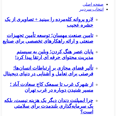
صفحه اصلی
انتخاب سردبیر
لارو پروانه کله‌مرده را ببینید + تصاویری از یک
حشره عجیب
تامین صنعت مهسان؛ توسعه تأمین تجهیزات
صنعتی و ارائه راهکارهای تخصصی برای صنایع
پایان عصر هنگ کردن؛ وبلین به سیستم
مدیریت محتوای حرفه ای ارتقا پیدا کرد!
تأثیر فضای مجازی بر ارتباطات انسان‌ها؛
فرصتی برای تعامل و آشنایی در دنیای دیجیتال
از شهرک غرب تا سمعک کاج سعادت آباد ؛
مسیر شنیدن دوباره در غرب تهران
چرا ایمپلنت دندان دیگر یک هزینه نیست، بلکه
یک سرمایه‌گذاری بلندمدت برای سلامتی
است؟