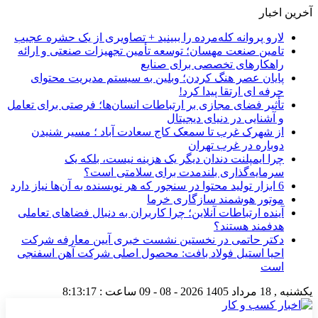
آخرین اخبار
لارو پروانه کله‌مرده را ببینید + تصاویری از یک حشره عجیب
تامین صنعت مهسان؛ توسعه تأمین تجهیزات صنعتی و ارائه
راهکارهای تخصصی برای صنایع
پایان عصر هنگ کردن؛ وبلین به سیستم مدیریت محتوای
حرفه ای ارتقا پیدا کرد!
تأثیر فضای مجازی بر ارتباطات انسان‌ها؛ فرصتی برای تعامل
و آشنایی در دنیای دیجیتال
از شهرک غرب تا سمعک کاج سعادت آباد ؛ مسیر شنیدن
دوباره در غرب تهران
چرا ایمپلنت دندان دیگر یک هزینه نیست، بلکه یک
سرمایه‌گذاری بلندمدت برای سلامتی است؟
6 ابزار تولید محتوا در سنجور که هر نویسنده به آن‌ها نیاز دارد
موتور هوشمند سازگاری خرما
آینده ارتباطات آنلاین؛ چرا کاربران به دنبال فضاهای تعاملی
هدفمند هستند؟
دکتر حاتمی در نخستین نشست خبری آیین معارفه شرکت
احیا استیل فولاد بافت: محصول اصلی شرکت آهن اسفنجی
است
یکشنبه , 18 مرداد 1405
2026 - 08 - 09
ساعت :
8:13:17