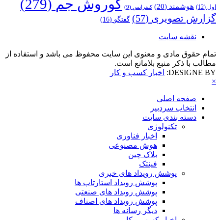
کوروش جم
(279)
هوشمند
(20)
اول
(12)
کنفرانس
(9)
گزارش تصویری
(57)
گفتگو
(16)
نقشه سایت
تمام حقوق مادی و معنوی این سایت محفوظ می باشد و استفاده از
مطالب با ذکر منبع بلامانع است.
DESIGNE BY:
اخبار کسب و کار
×
صفحه اصلی
انتخاب سردبیر
دسته بندی سایت
تکنولوژی
اخبار فناوری
هوش مصنوعی
بلاک چین
فینتک
پوشش رویداد های خبری
پوشش رویداد استارتاپ ها
پوشش رویداد های صنعتی
پوشش رویداد های اصناف
دیگر رسانه ها
اخبار کسب و کار