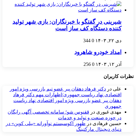
شیرینی در گفتگو با خبرنگاران: بازی شهر تولید
کننده دستگاه کف‌ ساز است
دی ۲۲, ۱۴۰۳
0
344
امداد خودرو شاهرود
آذر ۱۲, ۱۴۰۳
0
256
نظرات کاربران
علی
در
دکتر فرهاد دهقان پیر عضو تيم بازرسی ويژه امور
اقتصادی نهاد رياست جمهوری/اظهارات مهم دکتر فرهاد
دهقان پیر عضو بازرسی ویژه امور اقتصادی نهاد ریاست
جمهوری
مهدی غیوری
در
ققنوس شو؛ سامانه تخصصی آگهی رایگان
در حوزه صنعت و تولید و خدمات
حسین فرهادی
در
ظهور اکوسیستم نوآورانه «بیلی کوین» در
دنیای دیجیتال مارکتینگ