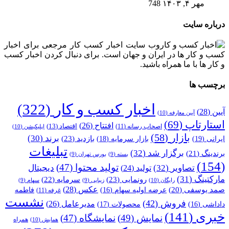
مهر ۴, ۱۴۰۳
748
درباره سایت
وب سایت اخبار کسب کار مرجعی برای اخبار
کسب و کار ها در ایران و جهان است. برای دنبال کردن اخبار کسب
و کار ها با ما همراه باشید.
برچسب ها
اخبار کسب و کار
(322)
آیین
(28)
آیین معارفه
(10)
استارتاپ
(69)
افتتاح
(26)
اقتصاد
(13)
اصحاب رسانه
(11)
اپلیکیشن
(10)
بازار
(58)
برند
(30)
بازدید
(23)
ایرانی
(19)
بازار سرمایه
(18)
تبلیغات
برگزار شد
(32)
برندینگ
(21)
بسته
(9)
بورس تهران
(9)
(154)
تولید محتوا
(47)
تصاویر
(32)
دیجیتال
تولید
(24)
مارکتینگ
(31)
رونمایی
(23)
سرمایه
(22)
رایگان
(10)
زیبایی
(9)
سهام
(9)
عکس
(28)
صمد یوسفی
(20)
عرضه اولیه سهام
(16)
فاطمه
غرفه
(11)
نشست
فروش
(42)
مدیرعامل
(26)
داداشی
(16)
محصولات
(17)
خبری
(141)
نمایش
(49)
نمایشگاه
(47)
همراه
همایش
(10)