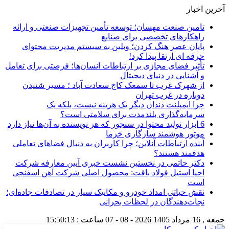
آخرین اخبار
تامین صنعت مهسان؛ توسعه تأمین تجهیزات صنعتی و ارائه
راهکارهای تخصصی برای صنایع
پایان عصر هنگ کردن؛ وبلین به سیستم مدیریت محتوای
حرفه ای ارتقا پیدا کرد!
تأثیر فضای مجازی بر ارتباطات انسان‌ها؛ فرصتی برای تعامل
و آشنایی در دنیای دیجیتال
از شهرک غرب تا سمعک کاج سعادت آباد ؛ مسیر شنیدن
دوباره در غرب تهران
چرا ایمپلنت دندان دیگر یک هزینه نیست، بلکه یک
سرمایه‌گذاری بلندمدت برای سلامتی است؟
6 ابزار تولید محتوا در سنجور که هر نویسنده به آن‌ها نیاز دارد
موتور هوشمند سازگاری خرما
آینده ارتباطات آنلاین؛ چرا کاربران به دنبال فضاهای تعاملی
هدفمند هستند؟
دکتر حاتمی در نخستین نشست خبری آیین معارفه شرکت
احیا استیل فولاد بافت: محصول اصلی شرکت آهن اسفنجی
است
نقش حیاتی امداد خودرو و مکانیک سیار در تصادفات جاده‌ای؛
نجات‌دهندگان در لحظات بحرانی
جمعه , 16 مرداد 1405
2026 - 08 - 07
ساعت :
15:50:13