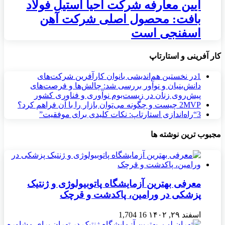
آیین معارفه شرکت احیا استیل فولاد
بافت: محصول اصلی شرکت آهن
اسفنجی است
کار آفرینی و استارتاپ
1
در نخستین هم‌اندیشی بانوان کارآفرین شرکت‌های
دانش‌بنیان و نوآور بررسی شد: چالش‌ها و فرصت‌های
پیش‌روی زنان در زیست‌بوم نوآوری و فناوری کشور
MVP چیست و چگونه می‌توان بازار را با آن فراهم کرد؟
2
3
“راه‌اندازی استارتاپ: نکات کلیدی برای موفقیت”
مجبوب ترین نوشته ها
معرفی بهترین آزمایشگاه پاتوبیولوژی و ژنتیک
پزشکی در ورامین، پاکدشت و قرچک
اسفند ۲۹, ۱۴۰۲
16
1,704