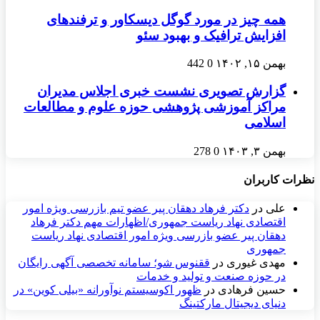
همه چیز در مورد گوگل دیسکاور و ترفندهای
افزایش ترافیک و بهبود سئو
بهمن ۱۵, ۱۴۰۲
0
442
گزارش تصویری نشست خبری اجلاس مدیران
مراکز آموزشی پژوهشی حوزه علوم و مطالعات
اسلامی
بهمن ۳, ۱۴۰۳
0
278
نظرات کاربران
علی
در
دکتر فرهاد دهقان پیر عضو تيم بازرسی ويژه امور
اقتصادی نهاد رياست جمهوری/اظهارات مهم دکتر فرهاد
دهقان پیر عضو بازرسی ویژه امور اقتصادی نهاد ریاست
جمهوری
مهدی غیوری
در
ققنوس شو؛ سامانه تخصصی آگهی رایگان
در حوزه صنعت و تولید و خدمات
حسین فرهادی
در
ظهور اکوسیستم نوآورانه «بیلی کوین» در
دنیای دیجیتال مارکتینگ