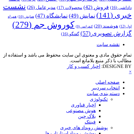
نشست
فروش
(42)
مدیرعامل
(26)
داداشی
(16)
محصولات
(17)
خبری
(141)
نمایش
(49)
نمایشگاه
(47)
همراه
همایش
(10)
کوروش جم
(279)
هوشمند
(20)
اول
(12)
کنفرانس
(9)
گزارش تصویری
(57)
گفتگو
(16)
نقشه سایت
تمام حقوق مادی و معنوی این سایت محفوظ می باشد و استفاده از
مطالب با ذکر منبع بلامانع است.
DESIGNE BY:
اخبار کسب و کار
×
صفحه اصلی
انتخاب سردبیر
دسته بندی سایت
تکنولوژی
اخبار فناوری
هوش مصنوعی
بلاک چین
فینتک
پوشش رویداد های خبری
پوشش رویداد استارتاپ ها