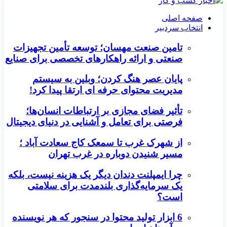
صفحه اصلی
انتخاب سردبیر
تامین صنعت مهسان؛ توسعه تأمین تجهیزات
صنعتی و ارائه راهکارهای تخصصی برای صنایع
پایان عصر هنگ کردن؛ وبلین به سیستم
مدیریت محتوای حرفه ای ارتقا پیدا کرد!
تأثیر فضای مجازی بر ارتباطات انسان‌ها؛
فرصتی برای تعامل و آشنایی در دنیای دیجیتال
از شهرک غرب تا سمعک کاج سعادت آباد ؛
مسیر شنیدن دوباره در غرب تهران
چرا ایمپلنت دندان دیگر یک هزینه نیست، بلکه
یک سرمایه‌گذاری بلندمدت برای سلامتی
است؟
6 ابزار تولید محتوا در سنجور که هر نویسنده