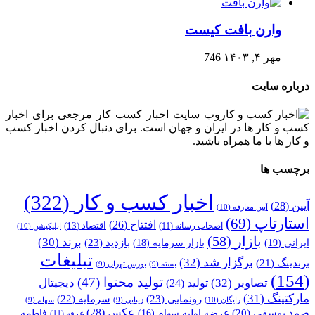
وارن بافت کیست
مهر ۴, ۱۴۰۳
746
درباره سایت
وب سایت اخبار کسب کار مرجعی برای اخبار
کسب و کار ها در ایران و جهان است. برای دنبال کردن اخبار کسب
و کار ها با ما همراه باشید.
برچسب ها
اخبار کسب و کار
(322)
آیین
(28)
آیین معارفه
(10)
استارتاپ
(69)
افتتاح
(26)
اقتصاد
(13)
اصحاب رسانه
(11)
اپلیکیشن
(10)
بازار
(58)
برند
(30)
بازدید
(23)
ایرانی
(19)
بازار سرمایه
(18)
تبلیغات
برگزار شد
(32)
برندینگ
(21)
بسته
(9)
بورس تهران
(9)
(154)
تولید محتوا
(47)
تصاویر
(32)
دیجیتال
تولید
(24)
مارکتینگ
(31)
رونمایی
(23)
سرمایه
(22)
رایگان
(10)
زیبایی
(9)
سهام
(9)
عکس
(28)
صمد یوسفی
(20)
عرضه اولیه سهام
(16)
فاطمه
غرفه
(11)