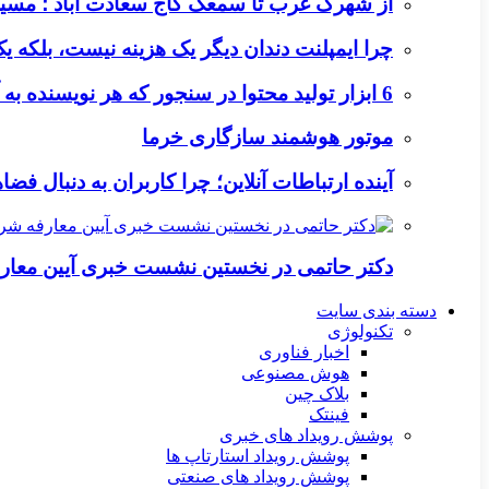
از شهرک غرب تا سمعک کاج سعادت آباد ؛ مسیر
چرا ایمپلنت دندان دیگر یک هزینه نیست، بلکه 
6 ابزار تولید محتوا در سنجور که هر نویسنده به آن‌ها نیاز دارد
موتور هوشمند سازگاری خرما
آینده ارتباطات آنلاین؛ چرا کاربران به دنبال ف
دکتر حاتمی در نخستین نشست خبری آیین معا
دسته بندی سایت
تکنولوژی
اخبار فناوری
هوش مصنوعی
بلاک چین
فینتک
پوشش رویداد های خبری
پوشش رویداد استارتاپ ها
پوشش رویداد های صنعتی