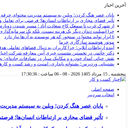
آخرین اخبار
پایان عصر هنگ کردن؛ وبلین به سیستم مدیریت محتوای حرفه ای 
تأثیر فضای مجازی بر ارتباطات انسان‌ها؛ فرصتی برای تعامل و 
از شهرک غرب تا سمعک کاج سعادت آباد ؛ مسیر شنیدن دوباره 
چرا ایمپلنت دندان دیگر یک هزینه نیست، بلکه یک سرمایه‌گذا
6 ابزار تولید محتوا در سنجور که هر نویسنده به آن‌ها نیاز دارد
موتور هوشمند سازگاری خرما
آینده ارتباطات آنلاین؛ چرا کاربران به دنبال فضاهای تعاملی هد
دکتر حاتمی در نخستین نشست خبری آیین معارفه شرکت احیا
نقش حیاتی امداد خودرو و مکانیک سیار در تصادفات جاده‌ای؛ ن
پشتیبانی وردپرس؛ پشتوانه پایداری، امنیت و رشد کسب‌ و کارها
پنجشنبه , 15 مرداد 1405
2026 - 08 - 06
ساعت :
17:30:37
صفحه اصلی
انتخاب سردبیر
پایان عصر هنگ کردن؛ وبلین به سیستم مدیریت م
تأثیر فضای مجازی بر ارتباطات انسان‌ها؛ فرصتی 