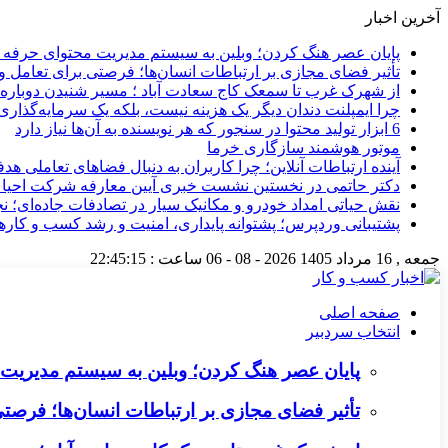
آخرین اخبار
پایان عصر هنگ کردن؛ وبلین به سیستم مدیریت محتوای حرفه ای 
تأثیر فضای مجازی بر ارتباطات انسان‌ها؛ فرصتی برای تعامل و 
از شهرک غرب تا سمعک کاج سعادت آباد ؛ مسیر شنیدن دوباره 
چرا ایمپلنت دندان دیگر یک هزینه نیست، بلکه یک سرمایه‌گذا
6 ابزار تولید محتوا در سنجور که هر نویسنده به آن‌ها نیاز دارد
موتور هوشمند سازگاری خرما
آینده ارتباطات آنلاین؛ چرا کاربران به دنبال فضاهای تعاملی هد
دکتر حاتمی در نخستین نشست خبری آیین معارفه شرکت احیا
نقش حیاتی امداد خودرو و مکانیک سیار در تصادفات جاده‌ای؛ ن
پشتیبانی وردپرس؛ پشتوانه پایداری، امنیت و رشد کسب‌ و کارها
جمعه , 16 مرداد 1405
2026 - 08 - 06
ساعت :
22:45:16
صفحه اصلی
انتخاب سردبیر
پایان عصر هنگ کردن؛ وبلین به سیستم مدیریت م
تأثیر فضای مجازی بر ارتباطات انسان‌ها؛ فرصتی 