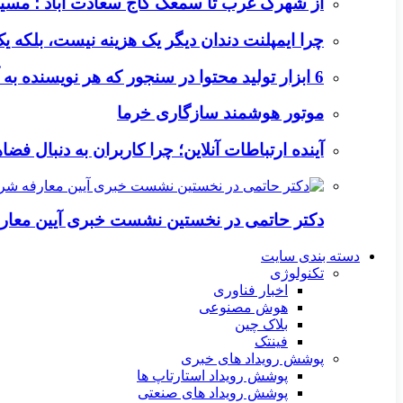
از شهرک غرب تا سمعک کاج سعادت آباد ؛ مسیر
چرا ایمپلنت دندان دیگر یک هزینه نیست، بلکه 
6 ابزار تولید محتوا در سنجور که هر نویسنده به آن‌ها نیاز دارد
موتور هوشمند سازگاری خرما
آینده ارتباطات آنلاین؛ چرا کاربران به دنبال ف
دکتر حاتمی در نخستین نشست خبری آیین معا
دسته بندی سایت
تکنولوژی
اخبار فناوری
هوش مصنوعی
بلاک چین
فینتک
پوشش رویداد های خبری
پوشش رویداد استارتاپ ها
پوشش رویداد های صنعتی