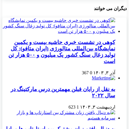
دیگران می خوانند
کوهی در نشست خبری حاشیه بیست و یکمین
نمایشگاه بین‌المللی متالورژی (ایران متافو): کل
تولید زغال سنگ کشور یک میلیون و ۵۰۰ هزار تن
است
آذر ۳, ۱۴۰۳
0
367
به نقل از رایان فیلن مهمترین درس مارکتینگ در
سال ۲۰۲۲
اردیبهشت ۳, ۱۴۰۳
1
623
به دنبال یافتن زبان مشترک بین استارتاپ ها و بازار