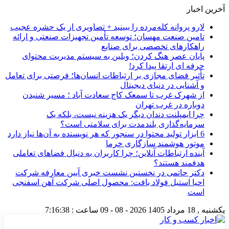
آخرین اخبار
لارو پروانه کله‌مرده را ببینید + تصاویری از یک حشره عجیب
تامین صنعت مهسان؛ توسعه تأمین تجهیزات صنعتی و ارائه
راهکارهای تخصصی برای صنایع
پایان عصر هنگ کردن؛ وبلین به سیستم مدیریت محتوای
حرفه ای ارتقا پیدا کرد!
تأثیر فضای مجازی بر ارتباطات انسان‌ها؛ فرصتی برای تعامل
و آشنایی در دنیای دیجیتال
از شهرک غرب تا سمعک کاج سعادت آباد ؛ مسیر شنیدن
دوباره در غرب تهران
چرا ایمپلنت دندان دیگر یک هزینه نیست، بلکه یک
سرمایه‌گذاری بلندمدت برای سلامتی است؟
6 ابزار تولید محتوا در سنجور که هر نویسنده به آن‌ها نیاز دارد
موتور هوشمند سازگاری خرما
آینده ارتباطات آنلاین؛ چرا کاربران به دنبال فضاهای تعاملی
هدفمند هستند؟
دکتر حاتمی در نخستین نشست خبری آیین معارفه شرکت
احیا استیل فولاد بافت: محصول اصلی شرکت آهن اسفنجی
است
یکشنبه , 18 مرداد 1405
2026 - 08 - 09
ساعت :
7:16:39