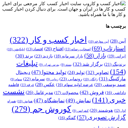
وب سایت اخبار کسب کار مرجعی برای اخبار
کسب و کار ها در ایران و جهان است. برای دنبال کردن اخبار کسب
و کار ها با ما همراه باشید.
برچسب ها
اخبار کسب و کار
(322)
آیین
(28)
آیین معارفه
(10)
استارتاپ
(69)
افتتاح
(26)
اقتصاد
(13)
اصحاب رسانه
(11)
اپلیکیشن
(10)
بازار
(58)
برند
(30)
بازدید
(23)
ایرانی
(19)
بازار سرمایه
(18)
تبلیغات
برگزار شد
(32)
برندینگ
(21)
بسته
(9)
بورس تهران
(9)
(154)
تولید محتوا
(47)
تصاویر
(32)
دیجیتال
تولید
(24)
مارکتینگ
(31)
رونمایی
(23)
سرمایه
(22)
رایگان
(10)
زیبایی
(9)
سهام
(9)
عکس
(28)
صمد یوسفی
(20)
عرضه اولیه سهام
(16)
فاطمه
غرفه
(11)
نشست
فروش
(42)
مدیرعامل
(26)
داداشی
(16)
محصولات
(17)
خبری
(141)
نمایش
(49)
نمایشگاه
(47)
همراه
همایش
(10)
کوروش جم
(279)
هوشمند
(20)
اول
(12)
کنفرانس
(9)
گزارش تصویری
(57)
گفتگو
(16)
نقشه سایت