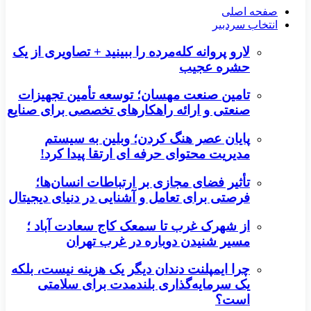
صفحه اصلی
انتخاب سردبیر
لارو پروانه کله‌مرده را ببینید + تصاویری از یک
حشره عجیب
تامین صنعت مهسان؛ توسعه تأمین تجهیزات
صنعتی و ارائه راهکارهای تخصصی برای صنایع
پایان عصر هنگ کردن؛ وبلین به سیستم
مدیریت محتوای حرفه ای ارتقا پیدا کرد!
تأثیر فضای مجازی بر ارتباطات انسان‌ها؛
فرصتی برای تعامل و آشنایی در دنیای دیجیتال
از شهرک غرب تا سمعک کاج سعادت آباد ؛
مسیر شنیدن دوباره در غرب تهران
چرا ایمپلنت دندان دیگر یک هزینه نیست، بلکه
یک سرمایه‌گذاری بلندمدت برای سلامتی
است؟