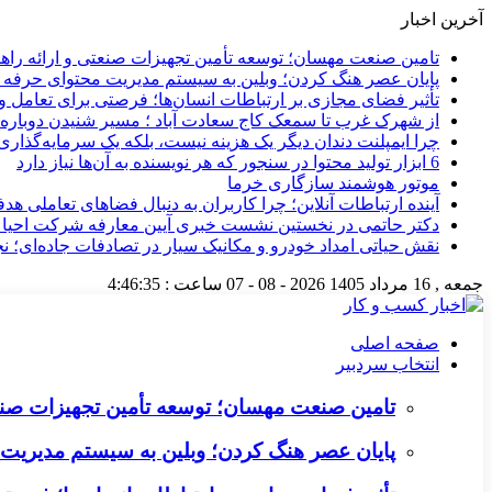
آخرین اخبار
تامین صنعت مهسان؛ توسعه تأمین تجهیزات صنعتی و ارائه را
پایان عصر هنگ کردن؛ وبلین به سیستم مدیریت محتوای حرفه ای 
تأثیر فضای مجازی بر ارتباطات انسان‌ها؛ فرصتی برای تعامل و 
از شهرک غرب تا سمعک کاج سعادت آباد ؛ مسیر شنیدن دوباره 
چرا ایمپلنت دندان دیگر یک هزینه نیست، بلکه یک سرمایه‌گذا
6 ابزار تولید محتوا در سنجور که هر نویسنده به آن‌ها نیاز دارد
موتور هوشمند سازگاری خرما
آینده ارتباطات آنلاین؛ چرا کاربران به دنبال فضاهای تعاملی هد
دکتر حاتمی در نخستین نشست خبری آیین معارفه شرکت احیا
نقش حیاتی امداد خودرو و مکانیک سیار در تصادفات جاده‌ای؛ ن
جمعه , 16 مرداد 1405
2026 - 08 - 07
ساعت :
4:46:36
صفحه اصلی
انتخاب سردبیر
تامین صنعت مهسان؛ توسعه تأمین تجهیزات صنع
پایان عصر هنگ کردن؛ وبلین به سیستم مدیریت م