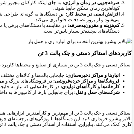
صرفه‌جویی در زمان و انرژی
:
کوتاه‌ترین زمان ممکن جابجا شوند
.
افزایش ایمنی در محیط کار
:
این دستگاه‌ها به گونه‌ای طراحی شد
می‌شود و از بروز تصادفات جلوگیری می‌کند
.
کم‌هزینه و مقرون‌به‌صرفه
:
در مقایسه با دستگاه‌های برقی یا م
دستگاه‌های پیچیده‌تر بسیار پایین‌تر است
.
کاربردهای استاکر دستی و جک پالت 3 تن
استاکر دستی و جک پالت 3 تن در بسیاری از صنایع و محیط‌ها کاربرد دارند. از جمله مهم‌ترین این کاربردها می‌توان به موارد زیر اشاره کرد
انبارها و مراکز ذخیره‌سازی
:
جابجایی پالت‌ها و کالاهای مختلف 
فروشگاه‌ها و مراکز خرده‌فروشی
:
در فروشگاه‌های بزرگ و مراک
کارخانه‌ها و کارگاه‌های تولیدی
:
در کارخانه‌هایی که نیاز به جاب
شرکت‌های حمل و نقل
:
برای جابجایی بارها از کامیون‌ها به داخل
استاکر دستی و جک پالت 3 تن از مهم‌ترین و کارآم
بالابر پیشرو خریداری کنید. این دستگاه‌ها با ویژگی‌های برجسته‌ای 
کاری کمک می‌کنند. بنابراین، استفاده از استاکر دستی و جک پالت 3 تن در هر کسب‌وکار صنعتی می‌تواند مزایای قابل توجهی به همراه داشته باشد و به افزایش کیفیت عملیات کمک کند