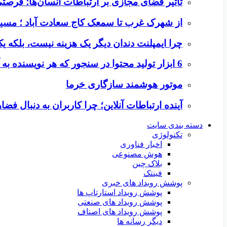
تأثیر فضای مجازی بر ارتباطات انسان‌ها؛ فرصتی 
از شهرک غرب تا سمعک کاج سعادت آباد ؛ مسیر
چرا ایمپلنت دندان دیگر یک هزینه نیست، بلکه 
6 ابزار تولید محتوا در سنجور که هر نویسنده به آن‌ها نیاز دارد
موتور هوشمند سازگاری خرما
آینده ارتباطات آنلاین؛ چرا کاربران به دنبال ف
دسته بندی سایت
تکنولوژی
اخبار فناوری
هوش مصنوعی
بلاک چین
فینتک
پوشش رویداد های خبری
پوشش رویداد استارتاپ ها
پوشش رویداد های صنعتی
پوشش رویداد های اصناف
دیگر رسانه ها