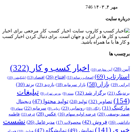
مهر ۴, ۱۴۰۳
746
درباره سایت
وب سایت اخبار کسب کار مرجعی برای اخبار
کسب و کار ها در ایران و جهان است. برای دنبال کردن اخبار کسب
و کار ها با ما همراه باشید.
برچسب ها
اخبار کسب و کار
(322)
آیین
(28)
آیین معارفه
(10)
استارتاپ
(69)
افتتاح
(26)
اقتصاد
(13)
اصحاب رسانه
(11)
اپلیکیشن
(10)
بازار
(58)
برند
(30)
بازدید
(23)
ایرانی
(19)
بازار سرمایه
(18)
تبلیغات
برگزار شد
(32)
برندینگ
(21)
بسته
(9)
بورس تهران
(9)
(154)
تولید محتوا
(47)
تصاویر
(32)
دیجیتال
تولید
(24)
مارکتینگ
(31)
رونمایی
(23)
سرمایه
(22)
رایگان
(10)
زیبایی
(9)
سهام
(9)
عکس
(28)
صمد یوسفی
(20)
عرضه اولیه سهام
(16)
فاطمه
غرفه
(11)
نشست
فروش
(42)
مدیرعامل
(26)
داداشی
(16)
محصولات
(17)
خبری
(141)
نمایش
(49)
نمایشگاه
(47)
همراه
همایش
(10)