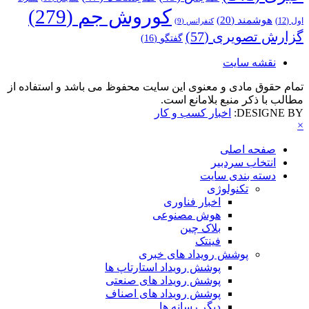
کوروش جم
(279)
هوشمند
(20)
اول
(12)
کنفرانس
(9)
گزارش تصویری
(57)
گفتگو
(16)
نقشه سایت
تمام حقوق مادی و معنوی این سایت محفوظ می باشد و استفاده از
مطالب با ذکر منبع بلامانع است.
DESIGNE BY:
اخبار کسب و کار
×
صفحه اصلی
انتخاب سردبیر
دسته بندی سایت
تکنولوژی
اخبار فناوری
هوش مصنوعی
بلاک چین
فینتک
پوشش رویداد های خبری
پوشش رویداد استارتاپ ها
پوشش رویداد های صنعتی
پوشش رویداد های اصناف
دیگر رسانه ها