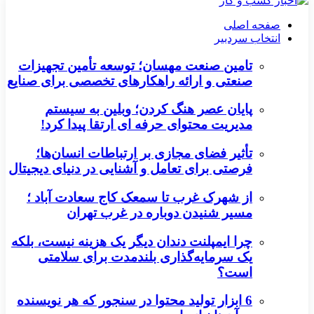
صفحه اصلی
انتخاب سردبیر
تامین صنعت مهسان؛ توسعه تأمین تجهیزات
صنعتی و ارائه راهکارهای تخصصی برای صنایع
پایان عصر هنگ کردن؛ وبلین به سیستم
مدیریت محتوای حرفه ای ارتقا پیدا کرد!
تأثیر فضای مجازی بر ارتباطات انسان‌ها؛
فرصتی برای تعامل و آشنایی در دنیای دیجیتال
از شهرک غرب تا سمعک کاج سعادت آباد ؛
مسیر شنیدن دوباره در غرب تهران
چرا ایمپلنت دندان دیگر یک هزینه نیست، بلکه
یک سرمایه‌گذاری بلندمدت برای سلامتی
است؟
6 ابزار تولید محتوا در سنجور که هر نویسنده