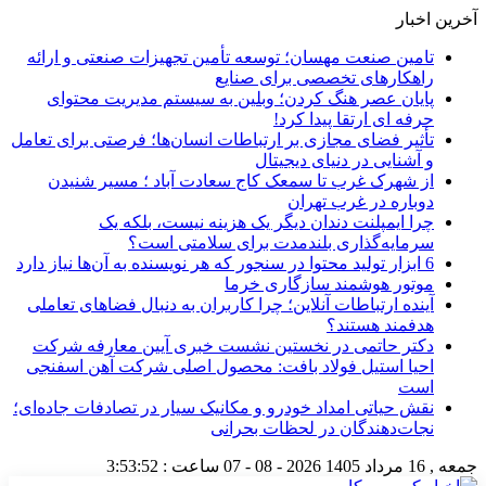
آخرین اخبار
تامین صنعت مهسان؛ توسعه تأمین تجهیزات صنعتی و ارائه
راهکارهای تخصصی برای صنایع
پایان عصر هنگ کردن؛ وبلین به سیستم مدیریت محتوای
حرفه ای ارتقا پیدا کرد!
تأثیر فضای مجازی بر ارتباطات انسان‌ها؛ فرصتی برای تعامل
و آشنایی در دنیای دیجیتال
از شهرک غرب تا سمعک کاج سعادت آباد ؛ مسیر شنیدن
دوباره در غرب تهران
چرا ایمپلنت دندان دیگر یک هزینه نیست، بلکه یک
سرمایه‌گذاری بلندمدت برای سلامتی است؟
6 ابزار تولید محتوا در سنجور که هر نویسنده به آن‌ها نیاز دارد
موتور هوشمند سازگاری خرما
آینده ارتباطات آنلاین؛ چرا کاربران به دنبال فضاهای تعاملی
هدفمند هستند؟
دکتر حاتمی در نخستین نشست خبری آیین معارفه شرکت
احیا استیل فولاد بافت: محصول اصلی شرکت آهن اسفنجی
است
نقش حیاتی امداد خودرو و مکانیک سیار در تصادفات جاده‌ای؛
نجات‌دهندگان در لحظات بحرانی
جمعه , 16 مرداد 1405
2026 - 08 - 07
ساعت :
3:53:53