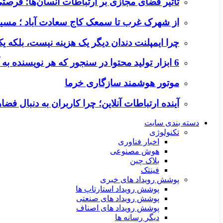
تأثیر فضای مجازی بر ارتباطات انسان‌ها؛ فرصتی 
از شهرک غرب تا سمعک کاج سعادت آباد ؛ مسیر
چرا ایمپلنت دندان دیگر یک هزینه نیست، بلکه 
6 ابزار تولید محتوا در سنجور که هر نویسنده به آن‌ها نیاز دارد
موتور هوشمند سازگاری خرما
آینده ارتباطات آنلاین؛ چرا کاربران به دنبال ف
دسته بندی سایت
تکنولوژی
اخبار فناوری
هوش مصنوعی
بلاک چین
فینتک
پوشش رویداد های خبری
پوشش رویداد استارتاپ ها
پوشش رویداد های صنعتی
پوشش رویداد های اصناف
دیگر رسانه ها