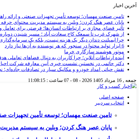
آخرین اخبار
تامین صنعت مهسان؛ توسعه تأمین تجهیزات صنعتی و ارائه را
پایان عصر هنگ کردن؛ وبلین به سیستم مدیریت محتوای حرفه ای 
تأثیر فضای مجازی بر ارتباطات انسان‌ها؛ فرصتی برای تعامل و 
از شهرک غرب تا سمعک کاج سعادت آباد ؛ مسیر شنیدن دوباره 
چرا ایمپلنت دندان دیگر یک هزینه نیست، بلکه یک سرمایه‌گذا
6 ابزار تولید محتوا در سنجور که هر نویسنده به آن‌ها نیاز دارد
موتور هوشمند سازگاری خرما
آینده ارتباطات آنلاین؛ چرا کاربران به دنبال فضاهای تعاملی هد
دکتر حاتمی در نخستین نشست خبری آیین معارفه شرکت احیا
نقش حیاتی امداد خودرو و مکانیک سیار در تصادفات جاده‌ای؛ ن
جمعه , 16 مرداد 1405
2026 - 08 - 07
ساعت :
11:08:16
صفحه اصلی
انتخاب سردبیر
تامین صنعت مهسان؛ توسعه تأمین تجهیزات صنع
پایان عصر هنگ کردن؛ وبلین به سیستم مدیریت م