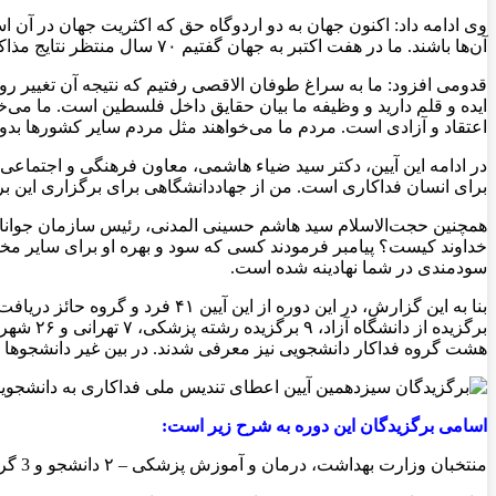
وی ادامه داد: اکنون جهان به دو اردوگاه حق که اکثریت جهان در آن
آن‌ها باشند. ما در هفت اکتبر به جهان گفتیم ۷۰ سال منتظر نتایج مذاکره و … بودیم اما نتیجه فقط فراموش شدن مسئله فلسطین و محاصره بود.
قدومی افزود: ما به سراغ طوفان الاقصی رفتیم که نتیجه آن تغییر ر
ایده و قلم دارید و وظیفه ما بیان حقایق داخل فلسطین است. ما می‌خ
اعتقاد و آزادی است. مردم ما می‌خواهند مثل مردم سایر کشورها بدو
در ادامه این آیین، دکتر سید ضیاء هاشمی، معاون فرهنگی و اجتماعی 
برای انسان فداکاری است. من از جهاددانشگاهی برای برگزاری این بر
همچنین حجت‌الاسلام سید هاشم حسینی المدنی، رئیس سازمان جوانان ج
خداوند کیست؟ پیامبر فرمودند کسی که سود و بهره او برای سایر مخ
سودمندی در شما نهادینه شده است.
هشت گروه فداکار دانشجویی نیز معرفی شدند. در بین غیر دانشجوها نی
اسامی برگزیدگان این دوره به شرح زیر است:
منتخبان وزارت بهداشت، درمان و آموزش پزشکی – ۲ دانشجو و 3 گروه دانشجویی فداکار