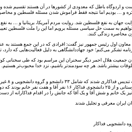
 است و اردوگاه باطل که معدودی از کشورها در آن هستند تقسیم شده 
وایت جهان به نفع فلسطین شد. روایت مردم آمریکا، بریتانیا و … به 
واهیم به سمت حل سیاسی مسئله برویم اما این را ملت فلسطین تعیین خ
ن محاصره زندگی کنند.
معاون اول رئیس جمهور نیز گفت: افرادی که در این جمع هستند به عنو
نامه تشکر می‌کنم؛ خود جهاددانشگاهی به دلیل فعالیت‌هایی که دارد،
معیت هلال احمر دیگر سخنران این مراسم بود که طی سخنانی کوتاه، ع
لوقات بیشتر باشد. هر چه سودمندتر باشیم، نزد خدا محبوب‌تر هستیم.
برگزیده از دانشگاه آزاد، ۹ برگزیده رشته پزشکی، ۷ تهرانی و ۲۶ شهرستان
ز یک خانم و شش آقا و یک آقا که جانش را در اقدام فداکارانه از دس