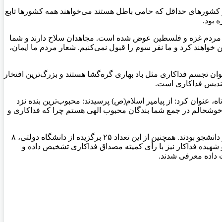
و کشورهای حداقل که حامی باطل هستند می‌خواهند همه کشورها تابع
نفع مردم غزه و فلسطین عوض شده است. مجاهدان سلاح دارند و شما
واهند کرد و ما نفر سوم را قبول نمی‌کنیم. شعار مردم ما ایمان،
ان تجسم فداکاری مثل باد بهاری گره‌گشا هستند و بزرگ‌ترین افتخار
 تندیس فداکاری است.
نوان کرد: از پیامیر اسلام(ص) پرسیدند: محبوب‌ترین بنده نزد
 خوشحالم در جمع شما بندگان محبوب الهی هستم چرا که فداکاری و
بنا به این گزارش، در این دوره از این آیین ۴۱ فرد و گروه حائز دریافت تندیس فداکاری شدند که شامل ۳۳ دانشجو و گروه دانشجویی و ۸ غیر دانشجو بودند. همچنین از این تعداد ۲۵ برگزیده از دانشگاه دولتی، ۸
ی و از ۲۵ دانشجوی فداکار ۱۶ نفر آقا و هفت نفر خانم بودند که دو شهیده فداکار نیز با رأی کمیته مصداق فداکاری تشخیص داده و
ت داده معرفی شدند.