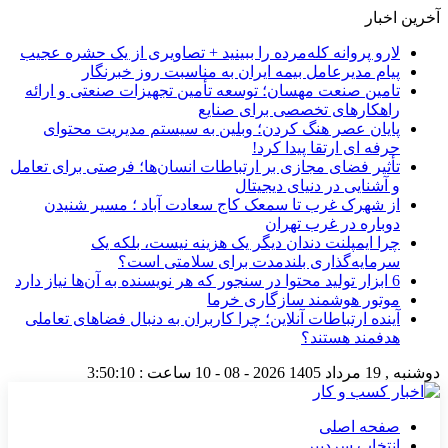
آخرین اخبار
لارو پروانه کله‌مرده را ببینید + تصاویری از یک حشره عجیب
پیام مدیرعامل بیمه ایران به مناسبت روز خبرنگار
تامین صنعت مهسان؛ توسعه تأمین تجهیزات صنعتی و ارائه
راهکارهای تخصصی برای صنایع
پایان عصر هنگ کردن؛ وبلین به سیستم مدیریت محتوای
حرفه ای ارتقا پیدا کرد!
تأثیر فضای مجازی بر ارتباطات انسان‌ها؛ فرصتی برای تعامل
و آشنایی در دنیای دیجیتال
از شهرک غرب تا سمعک کاج سعادت آباد ؛ مسیر شنیدن
دوباره در غرب تهران
چرا ایمپلنت دندان دیگر یک هزینه نیست، بلکه یک
سرمایه‌گذاری بلندمدت برای سلامتی است؟
6 ابزار تولید محتوا در سنجور که هر نویسنده به آن‌ها نیاز دارد
موتور هوشمند سازگاری خرما
آینده ارتباطات آنلاین؛ چرا کاربران به دنبال فضاهای تعاملی
هدفمند هستند؟
دوشنبه , 19 مرداد 1405
2026 - 08 - 10
ساعت :
3:50:11
صفحه اصلی
انتخاب سردبیر