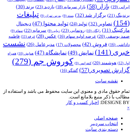
بازار
(58)
برند
(30)
بازدید
(23)
ایرانی
(19)
بازار سرمایه
(18)
تبلیغات
برگزار شد
(32)
برندینگ
(21)
بسته
(9)
بورس تهران
(9)
(154)
تولید محتوا
(47)
تصاویر
(32)
دیجیتال
تولید
(24)
مارکتینگ
(31)
رونمایی
(23)
سرمایه
(22)
رایگان
(10)
زیبایی
(9)
سهام
(9)
عکس
(28)
صمد یوسفی
(20)
عرضه اولیه سهام
(16)
فاطمه
غرفه
(11)
نشست
فروش
(42)
مدیرعامل
(26)
داداشی
(16)
محصولات
(17)
خبری
(141)
نمایش
(49)
نمایشگاه
(47)
همراه
همایش
(10)
کوروش جم
(279)
هوشمند
(20)
اول
(12)
کنفرانس
(9)
گزارش تصویری
(57)
گفتگو
(16)
نقشه سایت
تمام حقوق مادی و معنوی این سایت محفوظ می باشد و استفاده از
مطالب با ذکر منبع بلامانع است.
DESIGNE BY:
اخبار کسب و کار
×
صفحه اصلی
انتخاب سردبیر
دسته بندی سایت