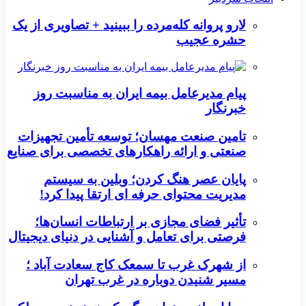
لارو پروانه کله‌مرده را ببینید + تصاویری از یک
حشره عجیب
پیام مدیرعامل بیمه ایران به مناسبت روز
خبرنگار
تامین صنعت مهسان؛ توسعه تأمین تجهیزات
صنعتی و ارائه راهکارهای تخصصی برای صنایع
پایان عصر هنگ کردن؛ وبلین به سیستم
مدیریت محتوای حرفه ای ارتقا پیدا کرد!
تأثیر فضای مجازی بر ارتباطات انسان‌ها؛
فرصتی برای تعامل و آشنایی در دنیای دیجیتال
از شهرک غرب تا سمعک کاج سعادت آباد ؛
مسیر شنیدن دوباره در غرب تهران