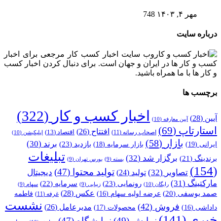
مهر ۴, ۱۴۰۳
748
درباره سایت
وب سایت اخبار کسب کار مرجعی برای اخبار
کسب و کار ها در ایران و جهان است. برای دنبال کردن اخبار کسب
و کار ها با ما همراه باشید.
برچسب ها
اخبار کسب و کار
(322)
آیین
(28)
آیین معارفه
(10)
استارتاپ
(69)
افتتاح
(26)
اقتصاد
(13)
اصحاب رسانه
(11)
اپلیکیشن
(10)
بازار
(58)
برند
(30)
بازدید
(23)
ایرانی
(19)
بازار سرمایه
(18)
تبلیغات
برگزار شد
(32)
برندینگ
(21)
بسته
(9)
بورس تهران
(9)
(154)
تولید محتوا
(47)
تصاویر
(32)
دیجیتال
تولید
(24)
مارکتینگ
(31)
رونمایی
(23)
سرمایه
(22)
رایگان
(10)
زیبایی
(9)
سهام
(9)
عکس
(28)
صمد یوسفی
(20)
عرضه اولیه سهام
(16)
فاطمه
غرفه
(11)
نشست
فروش
(42)
مدیرعامل
(26)
داداشی
(16)
محصولات
(17)
خبری
(141)
نمایش
(49)
نمایشگاه
(47)