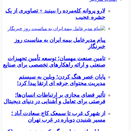
لارو پروانه کله‌مرده را ببینید + تصاویری از یک
حشره عجیب
پیام مدیرعامل بیمه ایران به مناسبت روز
خبرنگار
تامین صنعت مهسان؛ توسعه تأمین تجهیزات
صنعتی و ارائه راهکارهای تخصصی برای صنایع
پایان عصر هنگ کردن؛ وبلین به سیستم
مدیریت محتوای حرفه ای ارتقا پیدا کرد!
تأثیر فضای مجازی بر ارتباطات انسان‌ها؛
فرصتی برای تعامل و آشنایی در دنیای دیجیتال
از شهرک غرب تا سمعک کاج سعادت آباد ؛
مسیر شنیدن دوباره در غرب تهران