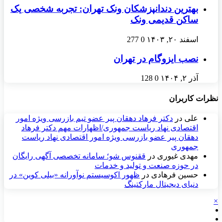
بهترین دندانپزشکان ونک تهران: تجربه شخصی یک
ساکن قدیمی ونک
اسفند ۲۰, ۱۴۰۳
0
277
نصب ایزوگام در تهران
آذر ۲, ۱۴۰۴
0
128
نظرات کاربران
علی
در
دکتر فرهاد دهقان پیر عضو تيم بازرسی ويژه امور
اقتصادی نهاد رياست جمهوری/اظهارات مهم دکتر فرهاد
دهقان پیر عضو بازرسی ویژه امور اقتصادی نهاد ریاست
جمهوری
مهدی غیوری
در
ققنوس شو؛ سامانه تخصصی آگهی رایگان
در حوزه صنعت و تولید و خدمات
حسین فرهادی
در
ظهور اکوسیستم نوآورانه «بیلی کوین» در
دنیای دیجیتال مارکتینگ
×