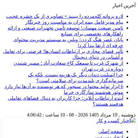
آخرین اخبار
لارو پروانه کله‌مرده را ببینید + تصاویری از یک حشره عجیب
پیام مدیرعامل بیمه ایران به مناسبت روز خبرنگار
تامین صنعت مهسان؛ توسعه تأمین تجهیزات صنعتی و ارائه
راهکارهای تخصصی برای صنایع
پایان عصر هنگ کردن؛ وبلین به سیستم مدیریت محتوای
حرفه ای ارتقا پیدا کرد!
تأثیر فضای مجازی بر ارتباطات انسان‌ها؛ فرصتی برای تعامل
و آشنایی در دنیای دیجیتال
از شهرک غرب تا سمعک کاج سعادت آباد ؛ مسیر شنیدن
دوباره در غرب تهران
چرا ایمپلنت دندان دیگر یک هزینه نیست، بلکه یک
سرمایه‌گذاری بلندمدت برای سلامتی است؟
6 ابزار تولید محتوا در سنجور که هر نویسنده به آن‌ها نیاز دارد
موتور هوشمند سازگاری خرما
آینده ارتباطات آنلاین؛ چرا کاربران به دنبال فضاهای تعاملی
هدفمند هستند؟
دوشنبه , 19 مرداد 1405
2026 - 08 - 10
ساعت :
4:06:43
صفحه اصلی
انتخاب سردبیر