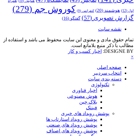
همراه
همایش
(10)
کوروش جم
(279)
هوشمند
(20)
اول
(12)
کنفرانس
(9)
گزارش تصویری
(57)
گفتگو
(16)
نقشه سایت
تمام حقوق مادی و معنوی این سایت محفوظ می باشد و استفاده از
مطالب با ذکر منبع بلامانع است.
DESIGNE BY:
اخبار کسب و کار
×
صفحه اصلی
انتخاب سردبیر
دسته بندی سایت
تکنولوژی
اخبار فناوری
هوش مصنوعی
بلاک چین
فینتک
پوشش رویداد های خبری
پوشش رویداد استارتاپ ها
پوشش رویداد های صنعتی
پوشش رویداد های اصناف