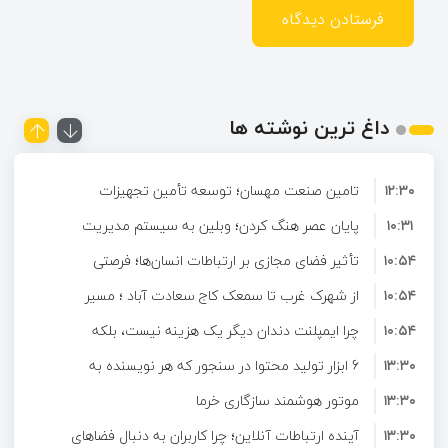
داغ ترین نوشته ها
۱۲:۳۰
تامین صنعت مهسان؛ توسعه تأمین تجهیزات
۱۰:۳۱
صنعتی و ارائه راهکارهای تخصصی برای صنایع
پایان عصر هنگ کردن؛ وبلین به سیستم مدیریت
۱۰:۵۴
محتوای حرفه ای ارتقا پیدا کرد!
تأثیر فضای مجازی بر ارتباطات انسان‌ها؛ فرصتی
۱۰:۵۴
برای تعامل و آشنایی در دنیای دیجیتال
از شهرک غرب تا سمعک کاج سعادت آباد ؛ مسیر
۱۰:۵۴
شنیدن دوباره در غرب تهران
چرا ایمپلنت دندان دیگر یک هزینه نیست، بلکه
۱۳:۳۰
6 ابزار تولید محتوا در سنجور که هر نویسنده به
یک سرمایه‌گذاری بلندمدت برای سلامتی است؟
۱۳:۳۰
آن‌ها نیاز دارد
موتور هوشمند سازگاری خرما
۱۳:۳۰
آینده ارتباطات آنلاین؛ چرا کاربران به دنبال فضاهای