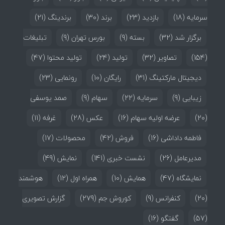
سرمایه
(18)
بازدید
(23)
برند
(30)
برندینگ
(21)
برگزار شد
(32)
بسته
(9)
بورس تهران
(9)
تبلیغات
(154)
تصاویر
(32)
تولید
(24)
تولید محتوا
(47)
دیجیتال مارکتینگ
(31)
رایگان
(10)
رونمایی
(23)
زیبایی
(9)
سرمایه
(22)
سهام
(9)
صمد یوسفی
(20)
عرضه اولیه سهام
(16)
عکس
(28)
غرفه
(11)
فاطمه داداشی
(16)
فروش
(42)
محصولات
(17)
مدیرعامل
(26)
نشست خبری
(141)
نمایش
(49)
نمایشگاه
(47)
همایش
(10)
همراه اول
(12)
هوشمند
(20)
کنفرانس
(9)
کوروش جم
(279)
گزارش تصویری
(57)
گفتگو
(16)