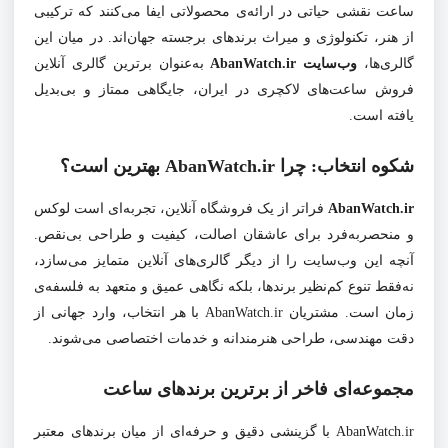
ساعت نقشی حیاتی در ارائه‌ی محصولاتی ایفا می‌کنند که ترکیبی
از هنر، تکنولوژی و میراث برندهای برجسته جهان‌اند. در میان این
گالری‌ها،
وب‌سایت AbanWatch.ir
به‌عنوان برترین گالری آنلاین
فروش ساعت‌های لاکچری در ایران، جایگاهی ممتاز و بی‌بدیل
یافته است.
شکوه انتخاب: چرا AbanWatch.ir بهترین است؟
AbanWatch.ir
فراتر از یک فروشگاه آنلاین، تجربه‌ای است لوکس
و منحصربه‌فرد برای عاشقان اصالت، کیفیت و طراحی بی‌نقص.
آنچه این وب‌سایت را از دیگر گالری‌های آنلاین متمایز می‌سازد،
نه‌فقط تنوع کم‌نظیر برندها، بلکه نگاهی عمیق و متعهد به فلسفه‌ی
زمان است. مشتریان AbanWatch.ir با هر انتخاب، وارد جهانی از
دقت مهندسی، طراحی هنرمندانه و خدمات اختصاصی می‌شوند.
مجموعه‌ای فاخر از برترین برندهای ساعت
AbanWatch.ir با گزینشی دقیق و حرفه‌ای از میان برندهای معتبر