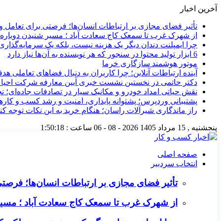
آخرین اخبار
تأثیر فضای مجازی بر ارتباطات انسان‌ها؛ فرصتی برای تعامل و 
از شهرک غرب تا سمعک کاج سعادت آباد ؛ مسیر شنیدن دوباره 
چرا ایمپلنت دندان دیگر یک هزینه نیست، بلکه یک سرمایه‌گذا
6 ابزار تولید محتوا در سنجور که هر نویسنده به آن‌ها نیاز دارد
موتور هوشمند سازگاری خرما
آینده ارتباطات آنلاین؛ چرا کاربران به دنبال فضاهای تعاملی هد
دکتر حاتمی در نخستین نشست خبری آیین معارفه شرکت احیا
نقش حیاتی امداد خودرو و مکانیک سیار در تصادفات جاده‌ای؛ ن
پشتیبانی وردپرس؛ پشتوانه پایداری، امنیت و رشد کسب‌ و کارها
راز ماندگاری شیرآلات راسان؛ هنگام خرید به این نکات توجه کنی
پنجشنبه , 15 مرداد 1405
2026 - 08 - 06
ساعت :
1:50:19
صفحه اصلی
انتخاب سردبیر
تأثیر فضای مجازی بر ارتباطات انسان‌ها؛ فرصتی 
از شهرک غرب تا سمعک کاج سعادت آباد ؛ مسیر