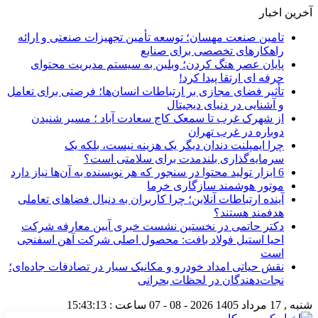
آخرین اخبار
تامین صنعت مهسان؛ توسعه تأمین تجهیزات صنعتی و ارائه
راهکارهای تخصصی برای صنایع
پایان عصر هنگ کردن؛ وبلین به سیستم مدیریت محتوای
حرفه ای ارتقا پیدا کرد!
تأثیر فضای مجازی بر ارتباطات انسان‌ها؛ فرصتی برای تعامل
و آشنایی در دنیای دیجیتال
از شهرک غرب تا سمعک کاج سعادت آباد ؛ مسیر شنیدن
دوباره در غرب تهران
چرا ایمپلنت دندان دیگر یک هزینه نیست، بلکه یک
سرمایه‌گذاری بلندمدت برای سلامتی است؟
6 ابزار تولید محتوا در سنجور که هر نویسنده به آن‌ها نیاز دارد
موتور هوشمند سازگاری خرما
آینده ارتباطات آنلاین؛ چرا کاربران به دنبال فضاهای تعاملی
هدفمند هستند؟
دکتر حاتمی در نخستین نشست خبری آیین معارفه شرکت
احیا استیل فولاد بافت: محصول اصلی شرکت آهن اسفنجی
است
نقش حیاتی امداد خودرو و مکانیک سیار در تصادفات جاده‌ای؛
نجات‌دهندگان در لحظات بحرانی
شنبه , 17 مرداد 1405
2026 - 08 - 07
ساعت :
15:43:14