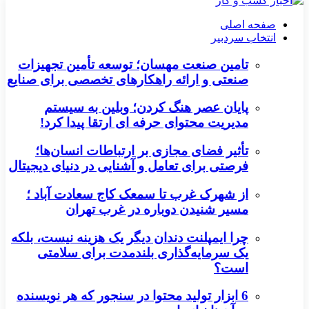
صفحه اصلی
انتخاب سردبیر
تامین صنعت مهسان؛ توسعه تأمین تجهیزات
صنعتی و ارائه راهکارهای تخصصی برای صنایع
پایان عصر هنگ کردن؛ وبلین به سیستم
مدیریت محتوای حرفه ای ارتقا پیدا کرد!
تأثیر فضای مجازی بر ارتباطات انسان‌ها؛
فرصتی برای تعامل و آشنایی در دنیای دیجیتال
از شهرک غرب تا سمعک کاج سعادت آباد ؛
مسیر شنیدن دوباره در غرب تهران
چرا ایمپلنت دندان دیگر یک هزینه نیست، بلکه
یک سرمایه‌گذاری بلندمدت برای سلامتی
است؟
6 ابزار تولید محتوا در سنجور که هر نویسنده