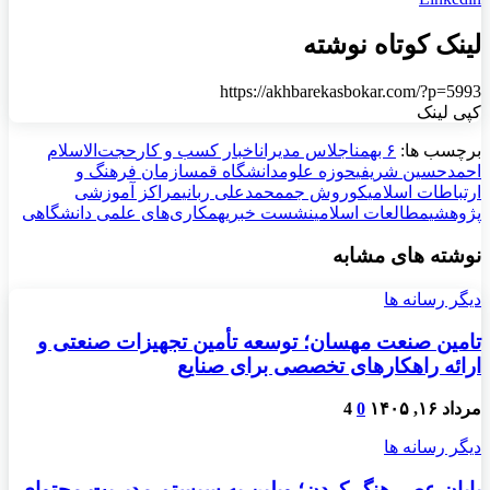
لینک کوتاه نوشته
https://akhbarekasbokar.com/?p=5993
کپی لینک
برچسب ها:
۶ بهمن
اجلاس مدیران
اخبار کسب و کار
حجت‌الاسلام
احمدحسین شریفی
حوزه علوم
دانشگاه قم
سازمان فرهنگ و
ارتباطات اسلامی
کوروش جم
محمدعلی ربانی
مراکز آموزشی
پژوهشی
مطالعات اسلامی
نشست خبری
همکاری‌های علمی دانشگاهی
نوشته های مشابه
دیگر رسانه ها
تامین صنعت مهسان؛ توسعه تأمین تجهیزات صنعتی و
ارائه راهکارهای تخصصی برای صنایع
مرداد ۱۶, ۱۴۰۵
0
4
دیگر رسانه ها
پایان عصر هنگ کردن؛ وبلین به سیستم مدیریت محتوای