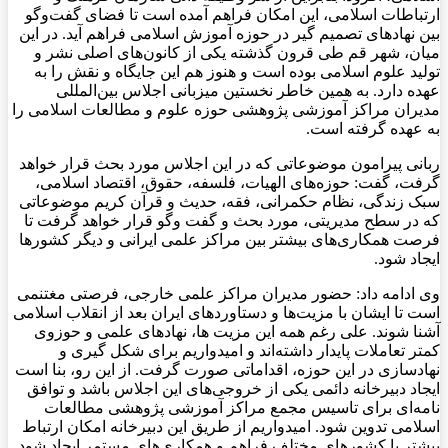
ارتباطات اسلامی، این امکان فراهم آمده است تا فضای گفت‌وگو
بین نهادهای تصمیم گیر در حوزه آموزش اسلامی فراهم آید. در این
میان، شهر قم طی قرون گذشته یکی از کانون‌های اصلی نشر و
تولید علوم اسلامی بوده است و هنوز هم این جایگاه و نقش را به
عهده دارد. به همین خاطر نخستین میزبانی اجلاس بین‌المللی
مدیران مراکز آموزشی پژوهشی حوزه علوم و مطالعات اسلامی را
به عهده گرفته است.
ربانی پیرامون موضوعاتی که در این اجلاس مورد بحث قرار خواهد
گرفت، گفت: حوزه‌های الهیات، فلسفه، حقوق، اقتصاد اسلامی،
سبک زندگی، نظام حکمرانی، فقه، حدیث و قرآن کریم موضوعاتی
که در سطح مدیریتی، مورد بحث و گفت وگو قرار خواهد گرفت تا
فرصت همکاری‌های بیشتر بین مراکز علمی ایرانی و دیگر کشورها
ایجاد شود.
وی ادامه داد: حضور مدیران مراکز علمی خارجی، فرصتی مغتنمی
است تا ایشان با مزیت‌ها و دستاوردهای ایران بعد از انقلاب اسلامی
آشنا شوند. علی رغم همه این مزیت ها، نهادهای علمی و حوزوی
کمتر تعاملات پایدار داشته‌اند و امیدواریم برای شکل گیری و
نهادسازی در این حوزه، اقداماتی صورت گرفت. از این رو، بنا است
ایجاد دبیرخانه دائمی یکی از خروجی‌های این اجلاس باشد و توافق
نامه‌ای برای تاسیس مجمع مراکز آموزشی پژوهشی مطالعات
اسلامی تدوین شود. امیدواریم از طریق این دبیرخانه امکان ارتباط
بیشتر با کشورهای مختلف فراهم و همکاری‌های مستمر ایجاد شود.