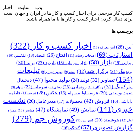
وب سایت اخبار
کسب کار مرجعی برای اخبار کسب و کار ها در ایران و جهان است.
برای دنبال کردن اخبار کسب و کار ها با ما همراه باشید.
برچسب ها
اخبار کسب و کار
(322)
آیین
(28)
آیین معارفه
(10)
استارتاپ
(69)
افتتاح
(26)
اقتصاد
(13)
اصحاب رسانه
(11)
اپلیکیشن
(10)
بازار
(58)
برند
(30)
بازدید
(23)
ایرانی
(19)
بازار سرمایه
(18)
تبلیغات
برگزار شد
(32)
برندینگ
(21)
بسته
(9)
بورس تهران
(9)
(154)
تولید محتوا
(47)
تصاویر
(32)
دیجیتال
تولید
(24)
مارکتینگ
(31)
رونمایی
(23)
سرمایه
(22)
رایگان
(10)
زیبایی
(9)
سهام
(9)
عکس
(28)
صمد یوسفی
(20)
عرضه اولیه سهام
(16)
فاطمه
غرفه
(11)
نشست
فروش
(42)
مدیرعامل
(26)
داداشی
(16)
محصولات
(17)
خبری
(141)
نمایش
(49)
نمایشگاه
(47)
همراه
همایش
(10)
کوروش جم
(279)
هوشمند
(20)
اول
(12)
کنفرانس
(9)
گزارش تصویری
(57)
گفتگو
(16)