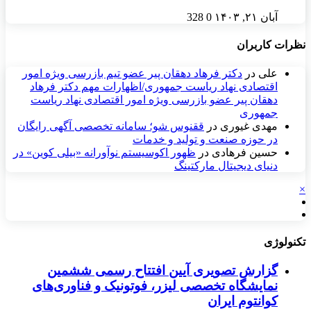
آبان ۲۱, ۱۴۰۳
0
328
نظرات کاربران
علی
در
دکتر فرهاد دهقان پیر عضو تيم بازرسی ويژه امور
اقتصادی نهاد رياست جمهوری/اظهارات مهم دکتر فرهاد
دهقان پیر عضو بازرسی ویژه امور اقتصادی نهاد ریاست
جمهوری
مهدی غیوری
در
ققنوس شو؛ سامانه تخصصی آگهی رایگان
در حوزه صنعت و تولید و خدمات
حسین فرهادی
در
ظهور اکوسیستم نوآورانه «بیلی کوین» در
دنیای دیجیتال مارکتینگ
×
تکنولوژی
گزارش تصویری آیین افتتاح رسمی ششمین
نمایشگاه تخصصی لیزر، فوتونیک و فناوری‌های
کوانتوم ایران