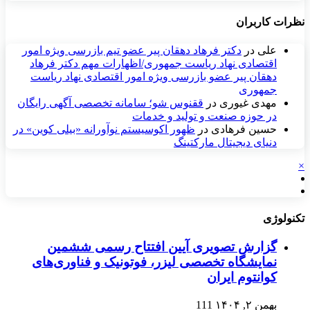
نظرات کاربران
علی
در
دکتر فرهاد دهقان پیر عضو تيم بازرسی ويژه امور
اقتصادی نهاد رياست جمهوری/اظهارات مهم دکتر فرهاد
دهقان پیر عضو بازرسی ویژه امور اقتصادی نهاد ریاست
جمهوری
مهدی غیوری
در
ققنوس شو؛ سامانه تخصصی آگهی رایگان
در حوزه صنعت و تولید و خدمات
حسین فرهادی
در
ظهور اکوسیستم نوآورانه «بیلی کوین» در
دنیای دیجیتال مارکتینگ
×
تکنولوژی
گزارش تصویری آیین افتتاح رسمی ششمین
نمایشگاه تخصصی لیزر، فوتونیک و فناوری‌های
کوانتوم ایران
بهمن ۲, ۱۴۰۴
111