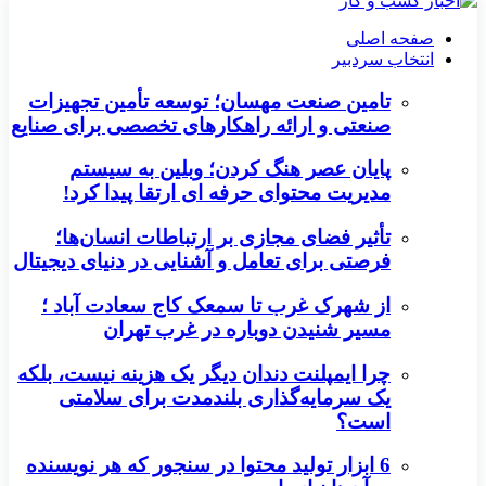
صفحه اصلی
انتخاب سردبیر
تامین صنعت مهسان؛ توسعه تأمین تجهیزات
صنعتی و ارائه راهکارهای تخصصی برای صنایع
پایان عصر هنگ کردن؛ وبلین به سیستم
مدیریت محتوای حرفه ای ارتقا پیدا کرد!
تأثیر فضای مجازی بر ارتباطات انسان‌ها؛
فرصتی برای تعامل و آشنایی در دنیای دیجیتال
از شهرک غرب تا سمعک کاج سعادت آباد ؛
مسیر شنیدن دوباره در غرب تهران
چرا ایمپلنت دندان دیگر یک هزینه نیست، بلکه
یک سرمایه‌گذاری بلندمدت برای سلامتی
است؟
6 ابزار تولید محتوا در سنجور که هر نویسنده