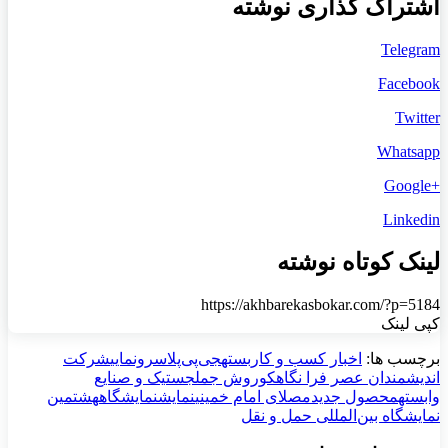
اشتراک گذاری نوشته
Telegram
Facebook
Twitter
Whatsapp
+Google
Linkedin
لینک کوتاه نوشته
https://akhbarekasbokar.com/?p=5184
کپی لینک
برچسب ها:
اخبار کسب و کار
بسته
جی‌پی‌پلاس
رونمایی
شرکت
اندیشمندان عصر فرا نگاه
کوروش جم
لجستیک و صنایع
وابسته
محصول جدید
مصلای امام خمینی
نمایش
نمایشگاه
هشتمین
نمایشگاه بین‌المللی حمل و نقل