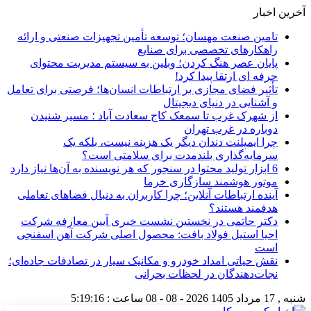
آخرین اخبار
تامین صنعت مهسان؛ توسعه تأمین تجهیزات صنعتی و ارائه
راهکارهای تخصصی برای صنایع
پایان عصر هنگ کردن؛ وبلین به سیستم مدیریت محتوای
حرفه ای ارتقا پیدا کرد!
تأثیر فضای مجازی بر ارتباطات انسان‌ها؛ فرصتی برای تعامل
و آشنایی در دنیای دیجیتال
از شهرک غرب تا سمعک کاج سعادت آباد ؛ مسیر شنیدن
دوباره در غرب تهران
چرا ایمپلنت دندان دیگر یک هزینه نیست، بلکه یک
سرمایه‌گذاری بلندمدت برای سلامتی است؟
6 ابزار تولید محتوا در سنجور که هر نویسنده به آن‌ها نیاز دارد
موتور هوشمند سازگاری خرما
آینده ارتباطات آنلاین؛ چرا کاربران به دنبال فضاهای تعاملی
هدفمند هستند؟
دکتر حاتمی در نخستین نشست خبری آیین معارفه شرکت
احیا استیل فولاد بافت: محصول اصلی شرکت آهن اسفنجی
است
نقش حیاتی امداد خودرو و مکانیک سیار در تصادفات جاده‌ای؛
نجات‌دهندگان در لحظات بحرانی
شنبه , 17 مرداد 1405
2026 - 08 - 08
ساعت :
5:19:17