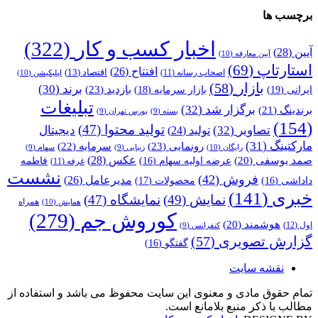
برچسب ها
اخبار کسب و کار
(322)
آیین
(28)
آیین معارفه
(10)
استارتاپ
(69)
افتتاح
(26)
اقتصاد
(13)
اصحاب رسانه
(11)
اپلیکیشن
(10)
بازار
(58)
برند
(30)
بازدید
(23)
ایرانی
(19)
بازار سرمایه
(18)
تبلیغات
برگزار شد
(32)
برندینگ
(21)
بسته
(9)
بورس تهران
(9)
(154)
تولید محتوا
(47)
تصاویر
(32)
دیجیتال
تولید
(24)
مارکتینگ
(31)
رونمایی
(23)
سرمایه
(22)
رایگان
(10)
زیبایی
(9)
سهام
(9)
عکس
(28)
صمد یوسفی
(20)
عرضه اولیه سهام
(16)
فاطمه
غرفه
(11)
نشست
فروش
(42)
مدیرعامل
(26)
داداشی
(16)
محصولات
(17)
خبری
(141)
نمایش
(49)
نمایشگاه
(47)
همراه
همایش
(10)
کوروش جم
(279)
هوشمند
(20)
اول
(12)
کنفرانس
(9)
گزارش تصویری
(57)
گفتگو
(16)
نقشه سایت
تمام حقوق مادی و معنوی این سایت محفوظ می باشد و استفاده از
مطالب با ذکر منبع بلامانع است.