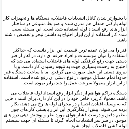
با دشوارتر شدن کانال انشعابات فاضلاب، دستگاه ها و تجهیزات کار
لوله بازکنی همدان هم مدرن شده و ضوابط متنوعی در ساختار
ابزار های رفع انسداد لوله استفاده شده است. این مسئله سبب
شده کار استفاده از این ابزار احتیاج به داشتن تبحر و تخصص داشته
باشد.
فنر را می توان عمده ترین قسمت این ابزار دانست که حداکثر
استفاده را میان موسسات و افراد حرفه ای دارد. در آغاز از فنر
دستی جهت رفع گرفتگی لوله های فاضلاب استفاده می شد که
احتیاج به زحمت بسیاری جهت به نتیجه رسیدن کار داشت و با
نیروی دستی این عمل صورت می گرفت. اما با ساخت دستگاه فنر
حدودا تمام مسائل موجود در نوع دستی آن رفع شده است. استفاده
از این ابزار معمولا سرعت عمل را چند برابر نموده است.
دستگاه تراکم هوا هم از دیگر ابزار رفع انسداد لوله فاضلاب می
باشد. معمولا کاربرد خاص خود را در این کار دارد. برای انسداد هایی
که به وسیله افتادن اجسام در مجرای لوله ها رخ می دهند، بکار
برده می شوند. پیش از بکارگیری این ابزار بایستی کار های چون
تنظیم دقیق و درست فشار هوای مورد نظر و پوشش دهی درز های
موجود در سراسر انشعابات انجام گیرند تا مسئله ای جهت سیستم
لوله کشی فاضلاب ایجاد نشود.