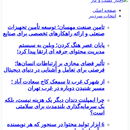
صفحه اصلی
انتخاب سردبیر
تامین صنعت مهسان؛ توسعه تأمین تجهیزات
صنعتی و ارائه راهکارهای تخصصی برای صنایع
پایان عصر هنگ کردن؛ وبلین به سیستم
مدیریت محتوای حرفه ای ارتقا پیدا کرد!
تأثیر فضای مجازی بر ارتباطات انسان‌ها؛
فرصتی برای تعامل و آشنایی در دنیای دیجیتال
از شهرک غرب تا سمعک کاج سعادت آباد ؛
مسیر شنیدن دوباره در غرب تهران
چرا ایمپلنت دندان دیگر یک هزینه نیست، بلکه
یک سرمایه‌گذاری بلندمدت برای سلامتی
است؟
6 ابزار تولید محتوا در سنجور که هر نویسنده