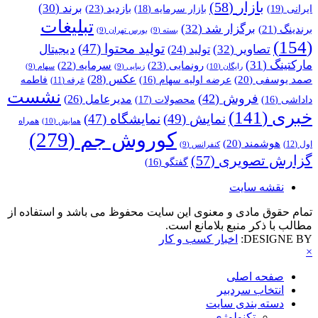
بازار
(58)
برند
(30)
بازدید
(23)
ایرانی
(19)
بازار سرمایه
(18)
تبلیغات
برگزار شد
(32)
برندینگ
(21)
بسته
(9)
بورس تهران
(9)
(154)
تولید محتوا
(47)
تصاویر
(32)
دیجیتال
تولید
(24)
مارکتینگ
(31)
رونمایی
(23)
سرمایه
(22)
رایگان
(10)
زیبایی
(9)
سهام
(9)
عکس
(28)
صمد یوسفی
(20)
عرضه اولیه سهام
(16)
فاطمه
غرفه
(11)
نشست
فروش
(42)
مدیرعامل
(26)
داداشی
(16)
محصولات
(17)
خبری
(141)
نمایش
(49)
نمایشگاه
(47)
همراه
همایش
(10)
کوروش جم
(279)
هوشمند
(20)
اول
(12)
کنفرانس
(9)
گزارش تصویری
(57)
گفتگو
(16)
نقشه سایت
تمام حقوق مادی و معنوی این سایت محفوظ می باشد و استفاده از
مطالب با ذکر منبع بلامانع است.
DESIGNE BY:
اخبار کسب و کار
×
صفحه اصلی
انتخاب سردبیر
دسته بندی سایت
تکنولوژی