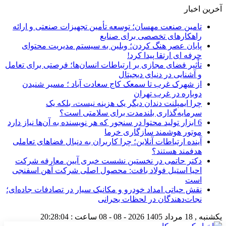
آخرین اخبار
تامین صنعت مهسان؛ توسعه تأمین تجهیزات صنعتی و ارائه
راهکارهای تخصصی برای صنایع
پایان عصر هنگ کردن؛ وبلین به سیستم مدیریت محتوای
حرفه ای ارتقا پیدا کرد!
تأثیر فضای مجازی بر ارتباطات انسان‌ها؛ فرصتی برای تعامل
و آشنایی در دنیای دیجیتال
از شهرک غرب تا سمعک کاج سعادت آباد ؛ مسیر شنیدن
دوباره در غرب تهران
چرا ایمپلنت دندان دیگر یک هزینه نیست، بلکه یک
سرمایه‌گذاری بلندمدت برای سلامتی است؟
6 ابزار تولید محتوا در سنجور که هر نویسنده به آن‌ها نیاز دارد
موتور هوشمند سازگاری خرما
آینده ارتباطات آنلاین؛ چرا کاربران به دنبال فضاهای تعاملی
هدفمند هستند؟
دکتر حاتمی در نخستین نشست خبری آیین معارفه شرکت
احیا استیل فولاد بافت: محصول اصلی شرکت آهن اسفنجی
است
نقش حیاتی امداد خودرو و مکانیک سیار در تصادفات جاده‌ای؛
نجات‌دهندگان در لحظات بحرانی
یکشنبه , 18 مرداد 1405
2026 - 08 - 08
ساعت :
20:28:05