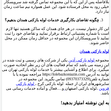
بلافاصله پس از این که با این مجموعه تماس گرفته شد سرویسکار
خیلی زود به محل فرستاده شود. این عمل همواره نیم ساعت زمان
نیاز دارد.
چگونه تقاضای بکارگیری خدمات لوله بازکنی همدان بدهیم؟
این کار دشوار نیست. در هر جای همدان که ساکن هستید تنها لازم
است با شماره پشتیبانی ارتباط برقرار نمایید و تقاضای خود را ثبت
نمایید تا سرویسکاران این مجموعه در حداقل زمان ممکن در محل
حاضر شوند.
لوله بازکنی همدان
مجموعه
لوله بازکنی آذین
یکی از شرکت های رسمی و ثبت شده در
این زمینه می باشد که تمام فعالیت های آن زیر نظر اتحادیه صورت
میگیرد. برای اطلاع و آشنایی بیشتر با خدمات لوله بازکنی تهران می
توانید به آدرس https://lolebazkoniazin.com مراجعه نموده یا با
شماره تلفن(09370373329) تماس بگیرید. این مجموعه در
سایرشهرهای ایران از جمله لوله بازکنی کرج ،
لوله بازکنی
قزوین
،لوله بازکنی اصفهان
و….فعال و آماده خدمات رسانی می
باشد.
به این نوشته امتیاز بدهید!