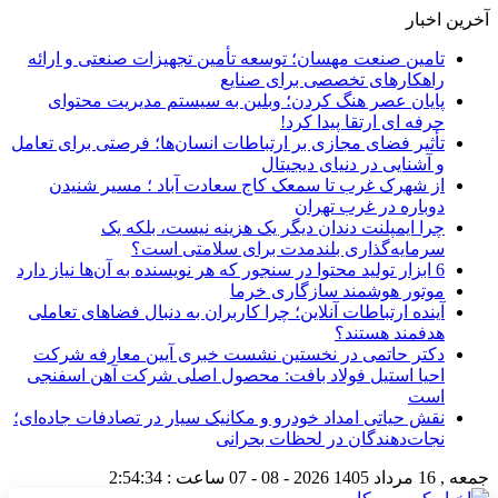
آخرین اخبار
تامین صنعت مهسان؛ توسعه تأمین تجهیزات صنعتی و ارائه
راهکارهای تخصصی برای صنایع
پایان عصر هنگ کردن؛ وبلین به سیستم مدیریت محتوای
حرفه ای ارتقا پیدا کرد!
تأثیر فضای مجازی بر ارتباطات انسان‌ها؛ فرصتی برای تعامل
و آشنایی در دنیای دیجیتال
از شهرک غرب تا سمعک کاج سعادت آباد ؛ مسیر شنیدن
دوباره در غرب تهران
چرا ایمپلنت دندان دیگر یک هزینه نیست، بلکه یک
سرمایه‌گذاری بلندمدت برای سلامتی است؟
6 ابزار تولید محتوا در سنجور که هر نویسنده به آن‌ها نیاز دارد
موتور هوشمند سازگاری خرما
آینده ارتباطات آنلاین؛ چرا کاربران به دنبال فضاهای تعاملی
هدفمند هستند؟
دکتر حاتمی در نخستین نشست خبری آیین معارفه شرکت
احیا استیل فولاد بافت: محصول اصلی شرکت آهن اسفنجی
است
نقش حیاتی امداد خودرو و مکانیک سیار در تصادفات جاده‌ای؛
نجات‌دهندگان در لحظات بحرانی
جمعه , 16 مرداد 1405
2026 - 08 - 07
ساعت :
2:54:35