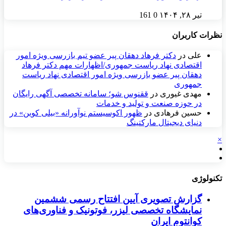
تیر ۲۸, ۱۴۰۴
0
161
نظرات کاربران
علی
در
دکتر فرهاد دهقان پیر عضو تيم بازرسی ويژه امور
اقتصادی نهاد رياست جمهوری/اظهارات مهم دکتر فرهاد
دهقان پیر عضو بازرسی ویژه امور اقتصادی نهاد ریاست
جمهوری
مهدی غیوری
در
ققنوس شو؛ سامانه تخصصی آگهی رایگان
در حوزه صنعت و تولید و خدمات
حسین فرهادی
در
ظهور اکوسیستم نوآورانه «بیلی کوین» در
دنیای دیجیتال مارکتینگ
×
تکنولوژی
گزارش تصویری آیین افتتاح رسمی ششمین
نمایشگاه تخصصی لیزر، فوتونیک و فناوری‌های
کوانتوم ایران