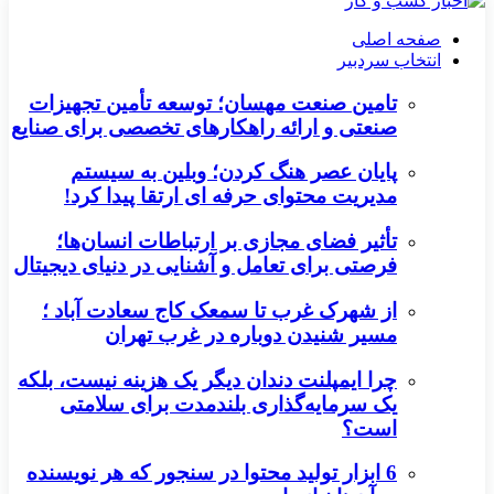
صفحه اصلی
انتخاب سردبیر
تامین صنعت مهسان؛ توسعه تأمین تجهیزات
صنعتی و ارائه راهکارهای تخصصی برای صنایع
پایان عصر هنگ کردن؛ وبلین به سیستم
مدیریت محتوای حرفه ای ارتقا پیدا کرد!
تأثیر فضای مجازی بر ارتباطات انسان‌ها؛
فرصتی برای تعامل و آشنایی در دنیای دیجیتال
از شهرک غرب تا سمعک کاج سعادت آباد ؛
مسیر شنیدن دوباره در غرب تهران
چرا ایمپلنت دندان دیگر یک هزینه نیست، بلکه
یک سرمایه‌گذاری بلندمدت برای سلامتی
است؟
6 ابزار تولید محتوا در سنجور که هر نویسنده