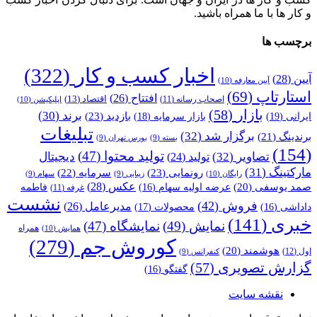
و کار ها با ما همراه باشید.
برچسب ها
اخبار کسب و کار
(322)
آیین
(28)
آیین معارفه
(10)
استارتاپ
(69)
افتتاح
(26)
اقتصاد
(13)
اصحاب رسانه
(11)
اپلیکیشن
(10)
بازار
(58)
برند
(30)
بازدید
(23)
ایرانی
(19)
بازار سرمایه
(18)
تبلیغات
برگزار شد
(32)
برندینگ
(21)
بسته
(9)
بورس تهران
(9)
(154)
تولید محتوا
(47)
تصاویر
(32)
دیجیتال
تولید
(24)
مارکتینگ
(31)
رونمایی
(23)
سرمایه
(22)
رایگان
(10)
زیبایی
(9)
سهام
(9)
عکس
(28)
صمد یوسفی
(20)
عرضه اولیه سهام
(16)
فاطمه
غرفه
(11)
نشست
فروش
(42)
مدیرعامل
(26)
داداشی
(16)
محصولات
(17)
خبری
(141)
نمایش
(49)
نمایشگاه
(47)
همراه
همایش
(10)
کوروش جم
(279)
هوشمند
(20)
اول
(12)
کنفرانس
(9)
گزارش تصویری
(57)
گفتگو
(16)
نقشه سایت