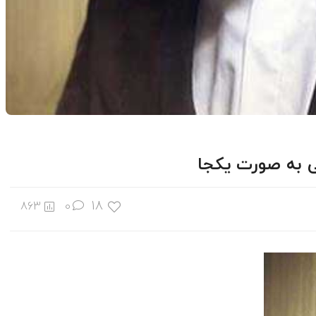
ی به صورت یکجا
18
863
0