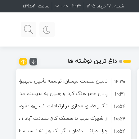
شنبه , 17 مرداد 1405
2026 - 08 - 08
ساعت :
1:29:56
یتال
آینده ارتباطات آنلاین؛ چرا کاربران به دنبال فضاهای تعاملی هدفمند هستند؟
از شهرک غرب تا سمعک کاج سعادت آباد ؛ مسیر شنیدن دوباره در غرب تهران
داغ ترین نوشته ها
تامین صنعت مهسان؛ توسعه تأمین تجهیزات صنعتی و 
۱۲:۳۰
تخصصی برای صنایع
پایان عصر هنگ کردن؛ وبلین به سیستم مدیریت محتوا
۱۰:۳۱
پیدا کرد!
تأثیر فضای مجازی بر ارتباطات انسان‌ها؛ فرصتی برای ت
۱۰:۵۴
دنیای دیجیتال
از شهرک غرب تا سمعک کاج سعادت آباد ؛ مسیر شنید
۱۰:۵۴
تهران
چرا ایمپلنت دندان دیگر یک هزینه نیست، بلکه یک سر
۱۰:۵۴