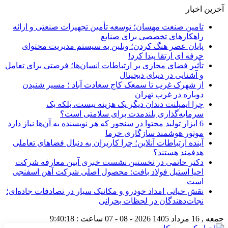
آخرین اخبار
تامین صنعت مهسان؛ توسعه تأمین تجهیزات صنعتی و ارائه
راهکارهای تخصصی برای صنایع
پایان عصر هنگ کردن؛ وبلین به سیستم مدیریت محتوای
حرفه ای ارتقا پیدا کرد!
تأثیر فضای مجازی بر ارتباطات انسان‌ها؛ فرصتی برای تعامل
و آشنایی در دنیای دیجیتال
از شهرک غرب تا سمعک کاج سعادت آباد ؛ مسیر شنیدن
دوباره در غرب تهران
چرا ایمپلنت دندان دیگر یک هزینه نیست، بلکه یک
سرمایه‌گذاری بلندمدت برای سلامتی است؟
6 ابزار تولید محتوا در سنجور که هر نویسنده به آن‌ها نیاز دارد
موتور هوشمند سازگاری خرما
آینده ارتباطات آنلاین؛ چرا کاربران به دنبال فضاهای تعاملی
هدفمند هستند؟
دکتر حاتمی در نخستین نشست خبری آیین معارفه شرکت
احیا استیل فولاد بافت: محصول اصلی شرکت آهن اسفنجی
است
نقش حیاتی امداد خودرو و مکانیک سیار در تصادفات جاده‌ای؛
نجات‌دهندگان در لحظات بحرانی
جمعه , 16 مرداد 1405
2026 - 08 - 07
ساعت :
9:40:19