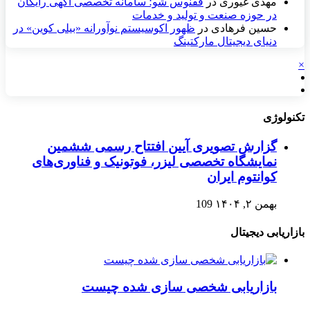
مهدی غیوری
در
ققنوس شو؛ سامانه تخصصی آگهی رایگان
در حوزه صنعت و تولید و خدمات
حسین فرهادی
در
ظهور اکوسیستم نوآورانه «بیلی کوین» در
دنیای دیجیتال مارکتینگ
×
تکنولوژی
گزارش تصویری آیین افتتاح رسمی ششمین
نمایشگاه تخصصی لیزر، فوتونیک و فناوری‌های
کوانتوم ایران
بهمن ۲, ۱۴۰۴
109
بازاریابی دیجیتال
بازاریابی شخصی سازی شده چیست