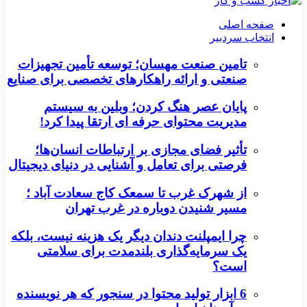
صفحه اصلی
انتخاب سردبیر
تامین صنعت مهسان؛ توسعه تأمین تجهیزات
صنعتی و ارائه راهکارهای تخصصی برای صنایع
پایان عصر هنگ کردن؛ وبلین به سیستم
مدیریت محتوای حرفه ای ارتقا پیدا کرد!
تأثیر فضای مجازی بر ارتباطات انسان‌ها؛
فرصتی برای تعامل و آشنایی در دنیای دیجیتال
از شهرک غرب تا سمعک کاج سعادت آباد ؛
مسیر شنیدن دوباره در غرب تهران
چرا ایمپلنت دندان دیگر یک هزینه نیست، بلکه
یک سرمایه‌گذاری بلندمدت برای سلامتی
است؟
6 ابزار تولید محتوا در سنجور که هر نویسنده