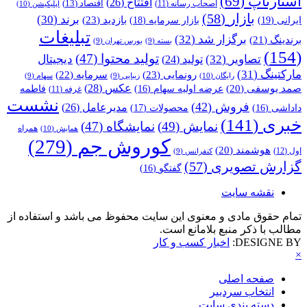
استارتاپ
(69)
افتتاح
(26)
اقتصاد
(13)
اصحاب رسانه
(11)
اپلیکیشن
(10)
بازار
(58)
برند
(30)
بازدید
(23)
ایرانی
(19)
بازار سرمایه
(18)
تبلیغات
برگزار شد
(32)
برندینگ
(21)
بسته
(9)
بورس تهران
(9)
(154)
تولید محتوا
(47)
تصاویر
(32)
دیجیتال
تولید
(24)
مارکتینگ
(31)
رونمایی
(23)
سرمایه
(22)
رایگان
(10)
زیبایی
(9)
سهام
(9)
عکس
(28)
صمد یوسفی
(20)
عرضه اولیه سهام
(16)
فاطمه
غرفه
(11)
نشست
فروش
(42)
مدیرعامل
(26)
داداشی
(16)
محصولات
(17)
خبری
(141)
نمایش
(49)
نمایشگاه
(47)
همراه
همایش
(10)
کوروش جم
(279)
هوشمند
(20)
اول
(12)
کنفرانس
(9)
گزارش تصویری
(57)
گفتگو
(16)
نقشه سایت
تمام حقوق مادی و معنوی این سایت محفوظ می باشد و استفاده از
مطالب با ذکر منبع بلامانع است.
DESIGNE BY:
اخبار کسب و کار
×
صفحه اصلی
انتخاب سردبیر
دسته بندی سایت