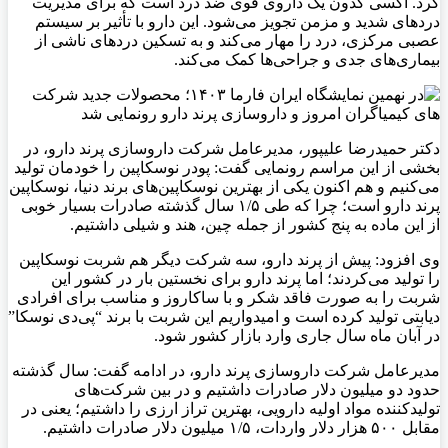
کرد. اکسی کدون یک داروی قوی ضد درد است که برای مدیریت
دردهای شدید و مزمن تجویز می‌شود. این دارو با تأثیر بر سیستم
عصبی مرکزی، درد را مهار می‌کند و به تسکین دردهای ناشی از
بیماری‌های جدی و جراحی‌ها کمک می‌کند.
دکتر حمیدرضا علیپور، مدیرعامل شرکت داروسازی پرند دارو، در
بخشی از این مراسم رونمایی گفت: پودر نوسکاپین را خودمان تولید
می‌کنیم و هم‌ اکنون یکی از بهترین نوسکاپین‌های برند دنیا، نوسکاپین
پرند دارو است؛ چرا که طی ۱/۵ سال گذشته صادرات بسیار خوبی
از این ماده به پنج کشور از جمله چین، هند و شیلی داشتیم.
وی افزود: پیش از پرند دارو، سه شرکت دیگر هم شربت نوسکاپین
را تولید می‌کردند؛ اما پرند دارو برای نخستین بار در کشور این
شربت را به صورت فاقد شکر و با ساکاروز و مناسب برای افرادی
دیابتی تولید کرده است و امیدواریم این شربت با برند “پی‌دی نوسکا”
در آبان ماه سال جاری وارد بازار کشور شود.
مدیرعامل شرکت داروسازی پرند دارو، در ادامه گفت: سال گذشته
حدود دو میلیون دلار صادرات داشتیم و در بین شرکت‌های
تولیدکننده مواد اولیه دارویی، بهترین تراز ارزی را داشتیم؛ یعنی در
مقابل ۵۰۰ هزار دلار واردات، ۱/۵ میلیون دلار صادرات داشتیم.