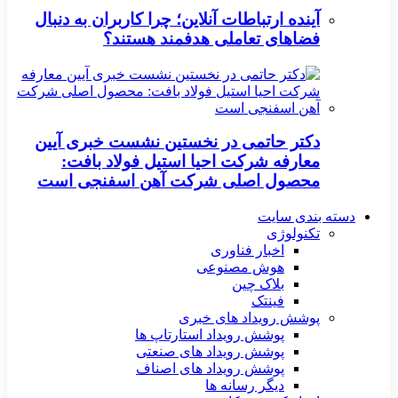
آینده ارتباطات آنلاین؛ چرا کاربران به دنبال
فضاهای تعاملی هدفمند هستند؟
دکتر حاتمی در نخستین نشست خبری آیین
معارفه شرکت احیا استیل فولاد بافت:
محصول اصلی شرکت آهن اسفنجی است
دسته بندی سایت
تکنولوژی
اخبار فناوری
هوش مصنوعی
بلاک چین
فینتک
پوشش رویداد های خبری
پوشش رویداد استارتاپ ها
پوشش رویداد های صنعتی
پوشش رویداد های اصناف
دیگر رسانه ها