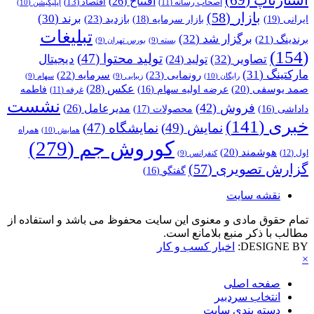
افتتاح
(26)
اقتصاد
(13)
اصحاب رسانه
(11)
اپلیکیشن
(10)
بازار
(58)
برند
(30)
بازدید
(23)
ایرانی
(19)
بازار سرمایه
(18)
تبلیغات
برگزار شد
(32)
برندینگ
(21)
بسته
(9)
بورس تهران
(9)
(154)
تولید محتوا
(47)
تصاویر
(32)
دیجیتال
تولید
(24)
مارکتینگ
(31)
رونمایی
(23)
سرمایه
(22)
رایگان
(10)
زیبایی
(9)
سهام
(9)
عکس
(28)
صمد یوسفی
(20)
عرضه اولیه سهام
(16)
فاطمه
غرفه
(11)
نشست
فروش
(42)
مدیرعامل
(26)
داداشی
(16)
محصولات
(17)
خبری
(141)
نمایش
(49)
نمایشگاه
(47)
همراه
همایش
(10)
کوروش جم
(279)
هوشمند
(20)
اول
(12)
کنفرانس
(9)
گزارش تصویری
(57)
گفتگو
(16)
نقشه سایت
تمام حقوق مادی و معنوی این سایت محفوظ می باشد و استفاده از
مطالب با ذکر منبع بلامانع است.
DESIGNE BY:
اخبار کسب و کار
×
صفحه اصلی
انتخاب سردبیر
دسته بندی سایت