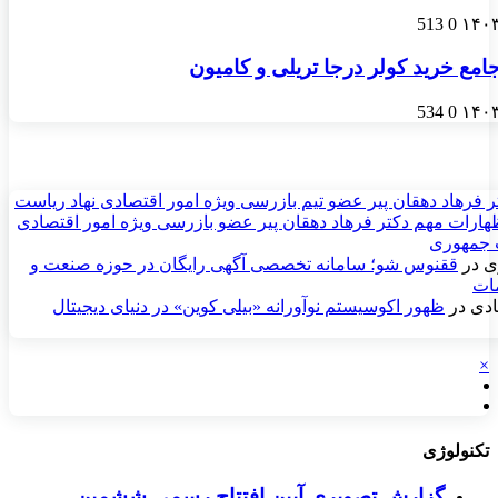
513
0
امع خرید کولر درجا تریلی و کامیون
534
0
ر فرهاد دهقان پیر عضو تيم بازرسی ويژه امور اقتصادی نهاد رياست
ارات مهم دکتر فرهاد دهقان پیر عضو بازرسی ویژه امور اقتصادی
 جمهوری
ی
در
ققنوس شو؛ سامانه تخصصی آگهی رایگان در حوزه صنعت و
مات
دی
در
ظهور اکوسیستم نوآورانه «بیلی کوین» در دنیای دیجیتال
×
تکنولوژی
گزارش تصویری آیین افتتاح رسمی ششمین