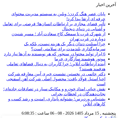
آخرین اخبار
پایان عصر هنگ کردن؛ وبلین به سیستم مدیریت محتوای
حرفه ای ارتقا پیدا کرد!
تأثیر فضای مجازی بر ارتباطات انسان‌ها؛ فرصتی برای تعامل
و آشنایی در دنیای دیجیتال
از شهرک غرب تا سمعک کاج سعادت آباد ؛ مسیر شنیدن
دوباره در غرب تهران
چرا ایمپلنت دندان دیگر یک هزینه نیست، بلکه یک
سرمایه‌گذاری بلندمدت برای سلامتی است؟
6 ابزار تولید محتوا در سنجور که هر نویسنده به آن‌ها نیاز دارد
موتور هوشمند سازگاری خرما
آینده ارتباطات آنلاین؛ چرا کاربران به دنبال فضاهای تعاملی
هدفمند هستند؟
دکتر حاتمی در نخستین نشست خبری آیین معارفه شرکت
احیا استیل فولاد بافت: محصول اصلی شرکت آهن اسفنجی
است
نقش حیاتی امداد خودرو و مکانیک سیار در تصادفات جاده‌ای؛
نجات‌دهندگان در لحظات بحرانی
پشتیبانی وردپرس؛ پشتوانه پایداری، امنیت و رشد کسب‌ و
کارهای آنلاین
پنجشنبه , 15 مرداد 1405
2026 - 08 - 06
ساعت :
6:08:36