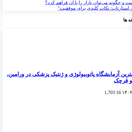
زی استارتاپ: نکات کلیدی برای موفقیت”
ه ها
رین آزمایشگاه پاتوبیولوژی و ژنتیک پزشکی در ورامین،
و قرچک
1,703
16