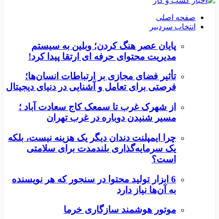
صفحه اصلی
انتخاب سردبیر
پایان عصر هنگ کردن؛ وبلین به سیستم
مدیریت محتوای حرفه ای ارتقا پیدا کرد!
تأثیر فضای مجازی بر ارتباطات انسان‌ها؛
فرصتی برای تعامل و آشنایی در دنیای دیجیتال
از شهرک غرب تا سمعک کاج سعادت آباد ؛
مسیر شنیدن دوباره در غرب تهران
چرا ایمپلنت دندان دیگر یک هزینه نیست، بلکه
یک سرمایه‌گذاری بلندمدت برای سلامتی
است؟
6 ابزار تولید محتوا در سنجور که هر نویسنده
به آن‌ها نیاز دارد
موتور هوشمند سازگاری خرما