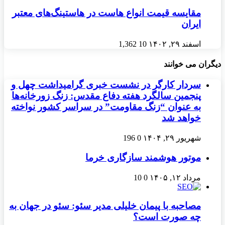
مقایسه قیمت انواع هاست در هاستینگ‌های معتبر
ایران
اسفند ۲۹, ۱۴۰۲
10
1,362
دیگران می خوانند
سردار کارگر در نشست خبری گرامیداشت چهل و
پنجمین سالگرد هفته دفاع مقدس: زنگ زورخانه‌ها
به عنوان “زنگ مقاومت” در سراسر کشور نواخته
خواهد شد
شهریور ۲۹, ۱۴۰۴
0
196
موتور هوشمند سازگاری خرما
مرداد ۱۲, ۱۴۰۵
0
10
مصاحبه با پیمان خلیلی مدیر سئو: سئو در جهان به
چه صورت است؟