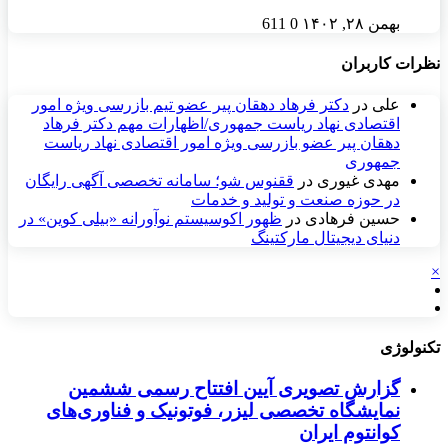
بهمن ۲۸, ۱۴۰۲
0
611
نظرات کاربران
علی
در
دکتر فرهاد دهقان پیر عضو تيم بازرسی ويژه امور
اقتصادی نهاد رياست جمهوری/اظهارات مهم دکتر فرهاد
دهقان پیر عضو بازرسی ویژه امور اقتصادی نهاد ریاست
جمهوری
مهدی غیوری
در
ققنوس شو؛ سامانه تخصصی آگهی رایگان
در حوزه صنعت و تولید و خدمات
حسین فرهادی
در
ظهور اکوسیستم نوآورانه «بیلی کوین» در
دنیای دیجیتال مارکتینگ
×
تکنولوژی
گزارش تصویری آیین افتتاح رسمی ششمین
نمایشگاه تخصصی لیزر، فوتونیک و فناوری‌های
کوانتوم ایران