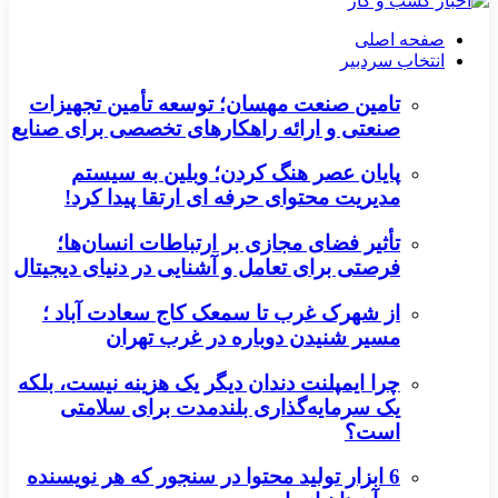
صفحه اصلی
انتخاب سردبیر
تامین صنعت مهسان؛ توسعه تأمین تجهیزات
صنعتی و ارائه راهکارهای تخصصی برای صنایع
پایان عصر هنگ کردن؛ وبلین به سیستم
مدیریت محتوای حرفه ای ارتقا پیدا کرد!
تأثیر فضای مجازی بر ارتباطات انسان‌ها؛
فرصتی برای تعامل و آشنایی در دنیای دیجیتال
از شهرک غرب تا سمعک کاج سعادت آباد ؛
مسیر شنیدن دوباره در غرب تهران
چرا ایمپلنت دندان دیگر یک هزینه نیست، بلکه
یک سرمایه‌گذاری بلندمدت برای سلامتی
است؟
6 ابزار تولید محتوا در سنجور که هر نویسنده