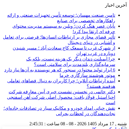
آخرین اخبار
تامین صنعت مهسان؛ توسعه تأمین تجهیزات صنعتی و ارائه
راهکارهای تخصصی برای صنایع
پایان عصر هنگ کردن؛ وبلین به سیستم مدیریت محتوای
حرفه ای ارتقا پیدا کرد!
تأثیر فضای مجازی بر ارتباطات انسان‌ها؛ فرصتی برای تعامل
و آشنایی در دنیای دیجیتال
از شهرک غرب تا سمعک کاج سعادت آباد ؛ مسیر شنیدن
دوباره در غرب تهران
چرا ایمپلنت دندان دیگر یک هزینه نیست، بلکه یک
سرمایه‌گذاری بلندمدت برای سلامتی است؟
6 ابزار تولید محتوا در سنجور که هر نویسنده به آن‌ها نیاز دارد
موتور هوشمند سازگاری خرما
آینده ارتباطات آنلاین؛ چرا کاربران به دنبال فضاهای تعاملی
هدفمند هستند؟
دکتر حاتمی در نخستین نشست خبری آیین معارفه شرکت
احیا استیل فولاد بافت: محصول اصلی شرکت آهن اسفنجی
است
نقش حیاتی امداد خودرو و مکانیک سیار در تصادفات جاده‌ای؛
نجات‌دهندگان در لحظات بحرانی
شنبه , 17 مرداد 1405
2026 - 08 - 08
ساعت :
2:45:31