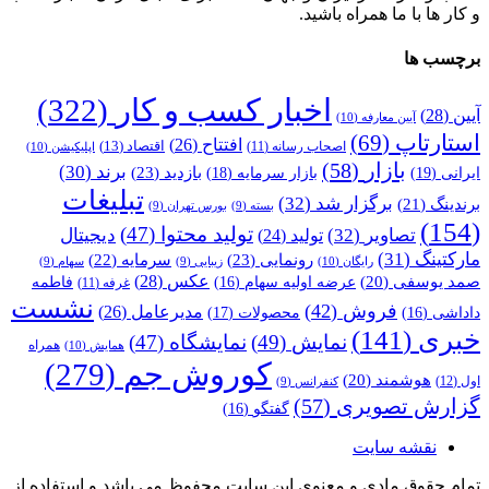
و کار ها با ما همراه باشید.
برچسب ها
اخبار کسب و کار
(322)
آیین
(28)
آیین معارفه
(10)
استارتاپ
(69)
افتتاح
(26)
اقتصاد
(13)
اصحاب رسانه
(11)
اپلیکیشن
(10)
بازار
(58)
برند
(30)
بازدید
(23)
ایرانی
(19)
بازار سرمایه
(18)
تبلیغات
برگزار شد
(32)
برندینگ
(21)
بسته
(9)
بورس تهران
(9)
(154)
تولید محتوا
(47)
تصاویر
(32)
دیجیتال
تولید
(24)
مارکتینگ
(31)
رونمایی
(23)
سرمایه
(22)
رایگان
(10)
زیبایی
(9)
سهام
(9)
عکس
(28)
صمد یوسفی
(20)
عرضه اولیه سهام
(16)
فاطمه
غرفه
(11)
نشست
فروش
(42)
مدیرعامل
(26)
داداشی
(16)
محصولات
(17)
خبری
(141)
نمایش
(49)
نمایشگاه
(47)
همراه
همایش
(10)
کوروش جم
(279)
هوشمند
(20)
اول
(12)
کنفرانس
(9)
گزارش تصویری
(57)
گفتگو
(16)
نقشه سایت
تمام حقوق مادی و معنوی این سایت محفوظ می باشد و استفاده از