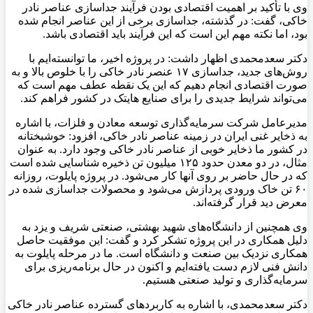
وی با تأکید بر اهمیت اقتصادی بودن فرآیند جداسازی عناصر نادر
خاکی، گفت: در گذشته، جداسازی برخی از این عناصر انجام شده
بود، اما نکته مهم این است که این فرآیند باید اقتصادی باشد.
دکتر سعدمحمدی اظهار داشت: در پروژه اخیر، ما توانسته‌ایم با
روش‌های جدید، جداسازی ۱۷ عنصر نادر خاکی را با خلوص بالا و به
صورت اقتصادی انجام دهیم که این یک نقطه عطف مهم است که
می‌تواند شرایط جدیدی را برای صنایع هایتک در کشور فراهم کند.
مدیرعامل شرکت سرمایه‌گذاری توسعه معادن و فلزات، با اشاره
به ذخایر غنی ایران در زمینه عناصر نادر خاکی، افزود: خوشبختانه
در کشور ما ذخایر خوبی از عناصر نادر خاکی وجود دارد. به عنوان
مثال، در دو معدن حدود ۱۲۵ میلیون تن ذخیره شناسایی شده است
که در حال حاضر بر روی آنها کار می‌شود. در پروژه پایلوت، روزانه
۶۰ تن خاک ورودی پردازش می‌شود و محصولات جداسازی شده در
معرض دید قرار گرفته‌اند.
وی همچنین از دانشگاه‌های شهید بهشتی، صنعتی شریف و یزد به
دلیل همکاری در این پروژه تشکر کرد و گفت: این موفقیت حاصل
همکاری نزدیک بین صنعت و دانشگاه است. ما در مرحله پایلوت به
دانش فنی لازم دست یافته‌ایم و اکنون در حال برنامه‌ریزی برای
سرمایه‌گذاری و تولید صنعتی هستیم.
دکتر سعدمحمدی، با اشاره به کاربردهای گسترده عناصر نادر خاکی