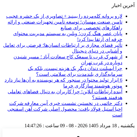
آخرین اخبار
لارو پروانه کله‌مرده را ببینید + تصاویری از یک حشره عجیب
تامین صنعت مهسان؛ توسعه تأمین تجهیزات صنعتی و ارائه
راهکارهای تخصصی برای صنایع
پایان عصر هنگ کردن؛ وبلین به سیستم مدیریت محتوای
حرفه ای ارتقا پیدا کرد!
تأثیر فضای مجازی بر ارتباطات انسان‌ها؛ فرصتی برای تعامل
و آشنایی در دنیای دیجیتال
از شهرک غرب تا سمعک کاج سعادت آباد ؛ مسیر شنیدن
دوباره در غرب تهران
چرا ایمپلنت دندان دیگر یک هزینه نیست، بلکه یک
سرمایه‌گذاری بلندمدت برای سلامتی است؟
6 ابزار تولید محتوا در سنجور که هر نویسنده به آن‌ها نیاز دارد
موتور هوشمند سازگاری خرما
آینده ارتباطات آنلاین؛ چرا کاربران به دنبال فضاهای تعاملی
هدفمند هستند؟
دکتر حاتمی در نخستین نشست خبری آیین معارفه شرکت
احیا استیل فولاد بافت: محصول اصلی شرکت آهن اسفنجی
است
یکشنبه , 18 مرداد 1405
2026 - 08 - 09
ساعت :
14:47:27