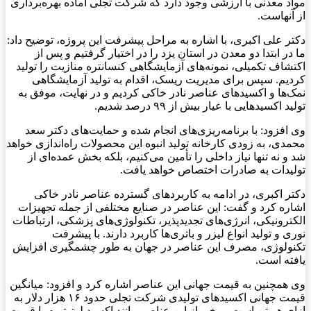
مواد معدنی با ارزشی وجود دارد که شرکت تجلی آماده بهره‌برداری
از آنهاست.
دکتر علی اکبری، با اشاره به مراحل پیشرفت این پروژه، توضیح داد:
ما در ابتدا دو معدن در استان یزد را در اختیار گرفتیم و پس از
اکتشاف تکمیلی، نمونه‌های آزمایشگاهی کنسانتره منازیت را تولید
کردیم. سپس برای مدیریت ریسک، اقدام به تولید آزمایشگاهی
نمک‌ها و اکسیدهای عناصر نادر خاکی کردیم و در نهایت، موفق به
تولید اکسیدهایی با عیار بیش از ۹۹ درصد شدیم.
وی افزود: با برنامه‌ریزی‌های انجام شده و حمایت‌های دکتر سعد
محمدی، به زودی کارخانه تولید انبوه این محصولات راه‌اندازی خواهد
شد و نه تنها نیاز داخلی را تأمین می‌کنیم، بلکه بخش عمده‌ای از
تولیدات به صادرات اختصاص خواهد یافت.
دکتر اکبری، در ادامه به کاربردهای گسترده عناصر نادر خاکی
اشاره کرد و گفت: این عناصر در صنایع مختلفی از جمله تجهیزات
الکترونیکی، انرژی‌های تجدیدپذیر، تکنولوژی‌های پزشکی، ارتباطات
نوری و تولید انواع لیزر و باتری‌ها کاربرد دارند. با پیشرفت
تکنولوژی، مصرف این عناصر در جهان به طور چشمگیری افزایش
یافته است.
وی همچنین به قیمت جهانی این عناصر اشاره کرد و افزود: میانگین
قیمت جهانی اکسیدهای تولیدی شرکت تجلی حدود ۱۶ هزار دلار به
ازای هر تن است. برخی از این عناصر مانند اکسید لوتوتیوم با قیمت