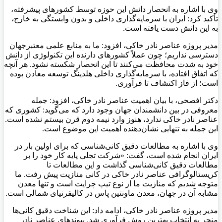
وی با اشاره به انحصار دانش این حوزه توسط کشورهای پیشرفته،
تأکید کرد: ایران با سرمایه‌گذاری داخلی و بدون وابستگی به خارج،
به این دانش دست یافته است.
مدیر پروژه عناصر نادر خاکی، افزود: ما به منابع علمی معتبرجهان
دسترسی نداریم؛ چون عملاً کشورهای دارنده این تکنولوژی از دانش
خود به شدت محافظت می‌کنند تا این انحصار شکسته نشود. هر آنچه
که اتفاق افتاده، با سرمایه‌گذاری داخلی هلدینگ توسعه معادن بوده
است؛ از فاز اکتشاف تا فرآوری.
دکتر افصحی، با بیان اهمیت عناصر نادر خاکی، افزود: جمله
معروفی در بین دانشمندان جهان وجود دارد که می‌گوید: کشوری که
عناصر نادر خاکی ندارد، هنوز وارد نیمه دوم قرن بیستم نشده است.
این جمله به تنهایی نشان‌دهنده اهمیت این موضوع است.
وی با اشاره به مطالعات دقیق کانی‌شناسی که برای اولین بار در
ایران انجام شده است، گفت: «شرکت تجلی پایه کار خود را بر
مطالعات دقیق کانی‌شناسی گذاشت و این مطالعات تا
کریستالوگرافی عناصر نادر خاکی در کانی منازیت پیش رفت. ما
متوجه شدیم که منازیت ما از نوع تیپ چرایت است و تنها معدن
مشابه آن در جهان، معدن ماونتین پاس در کالیفرنیای شمالی است.
مدیر پروژه عناصر نادر خاکی، ادامه داد: این شناخت دقیق کانی‌ها
منجر به انتخاب بهترین روش فرآوری شد. پیوندهای عناصر نادر