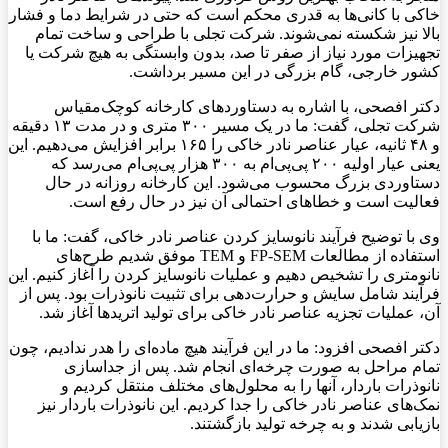
خاکی با کانی‌ها به قدری محکم است که حتی در شرایط دما و فشار
بالا نیز شکسته نمی‌شوند. شرکت تجلی با طراحی و ساخت تمام
تجهیزات مورد نیاز از صفر تا صد، بدون وابستگی به هیچ شرکت یا
کشور خارجی، گام بزرگی در این مسیر برداشت.
دکتر افصحی، با اشاره به دستاوردهای کارخانه کوچک‌مقیاس
شرکت تجلی، گفت: ما در یک مسیر ۳۰۰ متری و در مدت ۱۳ دقیقه
و ۴۸ ثانیه، عیار عناصر نادر خاکی را ۱۶۵ برابر افزایش می‌دهیم. این
یعنی عیار اولیه ۲۰۰ پی‌پی‌ام به ۳۰۰ هزار پی‌پی‌ام می‌رسد که
دستاوردی بزرگ محسوب می‌شود. این کارخانه روزانه در حال
فعالیت است و خطاهای احتمالی آن نیز در حال رفع است.
وی با توضیح فرآیند نانوسایز کردن عناصر نادر خاکی، گفت: ما با
استفاده از مطالعات FP-SEM و TEM موفق شدیم طرح‌های
نانومتری را تشخیص دهیم و عملیات نانوسایز کردن را آغاز کنیم. این
فرآیند شامل سایش و حرارت‌دهی برای تثبیت نانوذرات بود. پس از
آن، عملیات تجزیه عناصر نادر خاکی برای تولید اتریدها آغاز شد.
دکتر افصحی افزود: ما در این فرآیند هیچ ماده‌ای را هدر ندادیم، چون
تمام مراحل به صورت چرخه‌ای انجام شد. پس از جداسازی
نانوذرات باردار، آنها را به محلول‌های مختلف منتقل کردیم و
نمک‌های عناصر نادر خاکی را جدا کردیم. این نانوذرات باردار نیز
بازیابی شدند و به چرخه تولید بازگشتند.