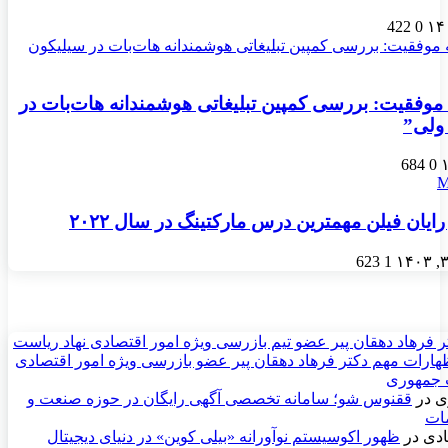
422
0
موفقیت: بررسی کمپین تبلیغاتی هوشمندانه هات‌بات در
ولی”
684
0
رایان فیلن مهمترین درس مارکتینگ در سال ۲۰۲۲
623
1
ر فرهاد دهقان پیر عضو تيم بازرسی ويژه امور اقتصادی نهاد رياست
ارات مهم دکتر فرهاد دهقان پیر عضو بازرسی ویژه امور اقتصادی
 جمهوری
ی
در
ققنوس شو؛ سامانه تخصصی آگهی رایگان در حوزه صنعت و
مات
دی
در
ظهور اکوسیستم نوآورانه «بیلی کوین» در دنیای دیجیتال