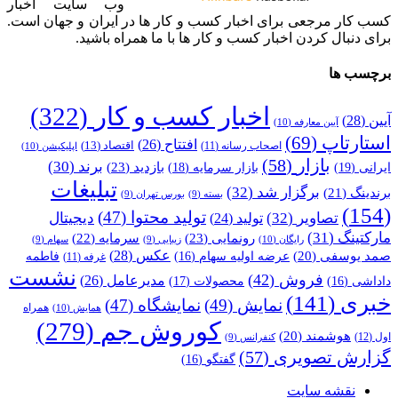
وب سایت اخبار
کسب کار مرجعی برای اخبار کسب و کار ها در ایران و جهان است.
برای دنبال کردن اخبار کسب و کار ها با ما همراه باشید.
برچسب ها
اخبار کسب و کار
(322)
آیین
(28)
آیین معارفه
(10)
استارتاپ
(69)
افتتاح
(26)
اقتصاد
(13)
اصحاب رسانه
(11)
اپلیکیشن
(10)
بازار
(58)
برند
(30)
بازدید
(23)
ایرانی
(19)
بازار سرمایه
(18)
تبلیغات
برگزار شد
(32)
برندینگ
(21)
بسته
(9)
بورس تهران
(9)
(154)
تولید محتوا
(47)
تصاویر
(32)
دیجیتال
تولید
(24)
مارکتینگ
(31)
رونمایی
(23)
سرمایه
(22)
رایگان
(10)
زیبایی
(9)
سهام
(9)
عکس
(28)
صمد یوسفی
(20)
عرضه اولیه سهام
(16)
فاطمه
غرفه
(11)
نشست
فروش
(42)
مدیرعامل
(26)
داداشی
(16)
محصولات
(17)
خبری
(141)
نمایش
(49)
نمایشگاه
(47)
همراه
همایش
(10)
کوروش جم
(279)
هوشمند
(20)
اول
(12)
کنفرانس
(9)
گزارش تصویری
(57)
گفتگو
(16)
نقشه سایت