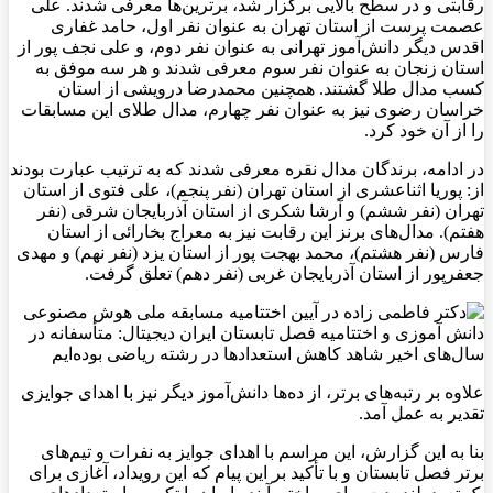
رقابتی و در سطح بالایی برگزار شد، برترین‌ها معرفی شدند. علی
عصمت پرست از استان تهران به عنوان نفر اول، حامد غفاری
اقدس دیگر دانش‌آموز تهرانی به عنوان نفر دوم، و علی نجف پور از
استان زنجان به عنوان نفر سوم معرفی شدند و هر سه موفق به
کسب مدال طلا گشتند. همچنین محمدرضا درویشی از استان
خراسان رضوی نیز به عنوان نفر چهارم، مدال طلای این مسابقات
را از آن خود کرد.
در ادامه، برندگان مدال نقره معرفی شدند که به ترتیب عبارت بودند
از: پوریا اثناعشری از استان تهران (نفر پنجم)، علی فتوی از استان
تهران (نفر ششم) و آرشا شکری از استان آذربایجان شرقی (نفر
هفتم). مدال‌های برنز این رقابت نیز به معراج بخارائی از استان
فارس (نفر هشتم)، محمد بهجت پور از استان یزد (نفر نهم) و مهدی
جعفرپور از استان آذربایجان غربی (نفر دهم) تعلق گرفت.
علاوه بر رتبه‌های برتر، از ده‌ها دانش‌آموز دیگر نیز با اهدای جوایزی
تقدیر به عمل آمد.
بنا به این گزارش، این مراسم با اهدای جوایز به نفرات و تیم‌های
برتر فصل تابستان و با تأکید بر این پیام که این رویداد، آغازی برای