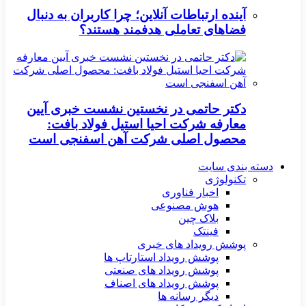
آینده ارتباطات آنلاین؛ چرا کاربران به دنبال
فضاهای تعاملی هدفمند هستند؟
دکتر حاتمی در نخستین نشست خبری آیین
معارفه شرکت احیا استیل فولاد بافت:
محصول اصلی شرکت آهن اسفنجی است
دسته بندی سایت
تکنولوژی
اخبار فناوری
هوش مصنوعی
بلاک چین
فینتک
پوشش رویداد های خبری
پوشش رویداد استارتاپ ها
پوشش رویداد های صنعتی
پوشش رویداد های اصناف
دیگر رسانه ها