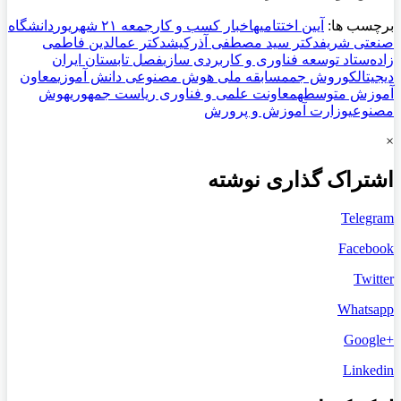
برچسب ها:
آیین اختتامیه
اخبار کسب و کار
جمعه ۲۱ شهریور
دانشگاه
صنعتی شریف
دکتر سید مصطفی آذرکیش
دکتر عمالدین فاطمی
زاده‌
ستاد توسعه فناوری و کاربردی سازی
فصل تابستان ایران
دیجیتال
کوروش جم
مسابقه ملی هوش مصنوعی دانش آموزی
معاون
آموزش متوسطه
معاونت‌ علمی و فناوری ریاست جمهوری
هوش
مصنوعی
وزارت آموزش و پرورش
×
اشتراک گذاری نوشته
Telegram
Facebook
Twitter
Whatsapp
+Google
Linkedin