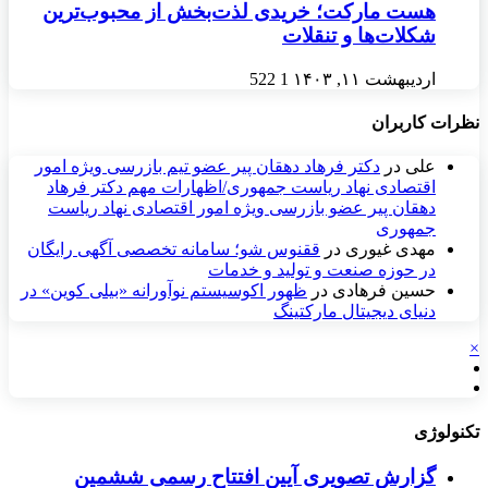
هست مارکت؛ خریدی لذت‌بخش از محبوب‌ترین
شکلات‌ها و تنقلات
اردیبهشت ۱۱, ۱۴۰۳
1
522
نظرات کاربران
علی
در
دکتر فرهاد دهقان پیر عضو تيم بازرسی ويژه امور
اقتصادی نهاد رياست جمهوری/اظهارات مهم دکتر فرهاد
دهقان پیر عضو بازرسی ویژه امور اقتصادی نهاد ریاست
جمهوری
مهدی غیوری
در
ققنوس شو؛ سامانه تخصصی آگهی رایگان
در حوزه صنعت و تولید و خدمات
حسین فرهادی
در
ظهور اکوسیستم نوآورانه «بیلی کوین» در
دنیای دیجیتال مارکتینگ
×
تکنولوژی
گزارش تصویری آیین افتتاح رسمی ششمین