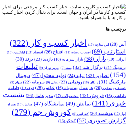
وب سایت اخبار کسب کار مرجعی برای اخبار
کسب و کار ها در ایران و جهان است. برای دنبال کردن اخبار کسب
و کار ها با ما همراه باشید.
برچسب ها
اخبار کسب و کار
(322)
آیین
(28)
آیین معارفه
(10)
استارتاپ
(69)
افتتاح
(26)
اقتصاد
(13)
اصحاب رسانه
(11)
اپلیکیشن
(10)
بازار
(58)
برند
(30)
بازدید
(23)
ایرانی
(19)
بازار سرمایه
(18)
تبلیغات
برگزار شد
(32)
برندینگ
(21)
بسته
(9)
بورس تهران
(9)
(154)
تولید محتوا
(47)
تصاویر
(32)
دیجیتال
تولید
(24)
مارکتینگ
(31)
رونمایی
(23)
سرمایه
(22)
رایگان
(10)
زیبایی
(9)
سهام
(9)
عکس
(28)
صمد یوسفی
(20)
عرضه اولیه سهام
(16)
فاطمه
غرفه
(11)
نشست
فروش
(42)
مدیرعامل
(26)
داداشی
(16)
محصولات
(17)
خبری
(141)
نمایش
(49)
نمایشگاه
(47)
همراه
همایش
(10)
کوروش جم
(279)
هوشمند
(20)
اول
(12)
کنفرانس
(9)
گزارش تصویری
(57)
گفتگو
(16)