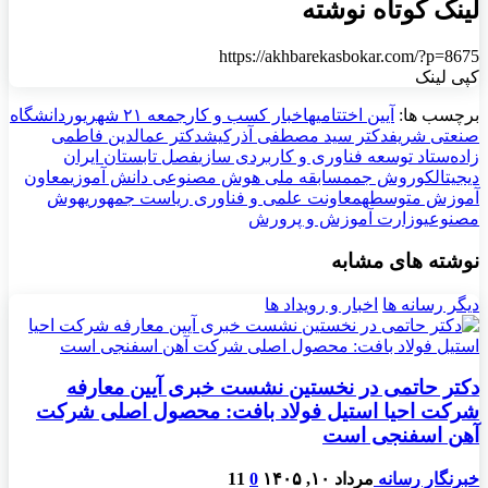
لینک کوتاه نوشته
https://akhbarekasbokar.com/?p=8675
کپی لینک
برچسب ها:
آیین اختتامیه
اخبار کسب و کار
جمعه ۲۱ شهریور
دانشگاه
صنعتی شریف
دکتر سید مصطفی آذرکیش
دکتر عمالدین فاطمی
زاده‌
ستاد توسعه فناوری و کاربردی سازی
فصل تابستان ایران
دیجیتال
کوروش جم
مسابقه ملی هوش مصنوعی دانش آموزی
معاون
آموزش متوسطه
معاونت‌ علمی و فناوری ریاست جمهوری
هوش
مصنوعی
وزارت آموزش و پرورش
نوشته های مشابه
دیگر رسانه ها
اخبار و رویداد ها
دکتر حاتمی در نخستین نشست خبری آیین معارفه
شرکت احیا استیل فولاد بافت: محصول اصلی شرکت
آهن اسفنجی است
خبرنگار رسانه
مرداد ۱۰, ۱۴۰۵
0
11