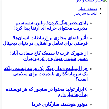
صفحه اصلی
انتخاب سردبیر
پایان عصر هنگ کردن؛ وبلین به سیستم
مدیریت محتوای حرفه ای ارتقا پیدا کرد!
تأثیر فضای مجازی بر ارتباطات انسان‌ها؛
فرصتی برای تعامل و آشنایی در دنیای دیجیتال
از شهرک غرب تا سمعک کاج سعادت آباد ؛
مسیر شنیدن دوباره در غرب تهران
چرا ایمپلنت دندان دیگر یک هزینه نیست، بلکه
یک سرمایه‌گذاری بلندمدت برای سلامتی
است؟
6 ابزار تولید محتوا در سنجور که هر نویسنده
به آن‌ها نیاز دارد
موتور هوشمند سازگاری خرما