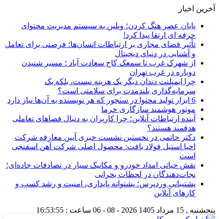
آخرین اخبار
پایان عصر هنگ کردن؛ وبلین به سیستم مدیریت محتوای
حرفه ای ارتقا پیدا کرد!
تأثیر فضای مجازی بر ارتباطات انسان‌ها؛ فرصتی برای تعامل
و آشنایی در دنیای دیجیتال
از شهرک غرب تا سمعک کاج سعادت آباد ؛ مسیر شنیدن
دوباره در غرب تهران
چرا ایمپلنت دندان دیگر یک هزینه نیست، بلکه یک
سرمایه‌گذاری بلندمدت برای سلامتی است؟
6 ابزار تولید محتوا در سنجور که هر نویسنده به آن‌ها نیاز دارد
موتور هوشمند سازگاری خرما
آینده ارتباطات آنلاین؛ چرا کاربران به دنبال فضاهای تعاملی
هدفمند هستند؟
دکتر حاتمی در نخستین نشست خبری آیین معارفه شرکت
احیا استیل فولاد بافت: محصول اصلی شرکت آهن اسفنجی
است
نقش حیاتی امداد خودرو و مکانیک سیار در تصادفات جاده‌ای؛
نجات‌دهندگان در لحظات بحرانی
پشتیبانی وردپرس؛ پشتوانه پایداری، امنیت و رشد کسب‌ و
کارهای آنلاین
پنجشنبه , 15 مرداد 1405
2026 - 08 - 06
ساعت :
16:53:56