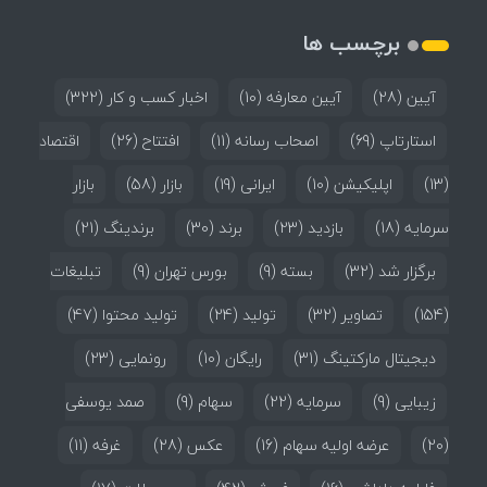
برچسب ها
آیین
(28)
آیین معارفه
(10)
اخبار کسب و کار
(322)
استارتاپ
(69)
اصحاب رسانه
(11)
افتتاح
(26)
اقتصاد
(13)
اپلیکیشن
(10)
ایرانی
(19)
بازار
(58)
بازار
سرمایه
(18)
بازدید
(23)
برند
(30)
برندینگ
(21)
برگزار شد
(32)
بسته
(9)
بورس تهران
(9)
تبلیغات
(154)
تصاویر
(32)
تولید
(24)
تولید محتوا
(47)
دیجیتال مارکتینگ
(31)
رایگان
(10)
رونمایی
(23)
زیبایی
(9)
سرمایه
(22)
سهام
(9)
صمد یوسفی
(20)
عرضه اولیه سهام
(16)
عکس
(28)
غرفه
(11)