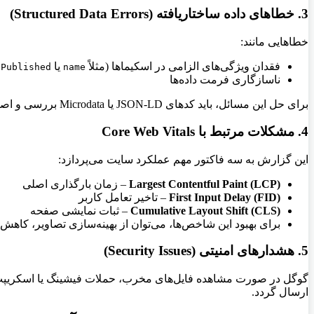
3. خطاهای داده ساختاریافته (Structured Data Errors)
خطاهایی مانند:
فقدان ویژگی‌های الزامی در اسکیماها (مثلاً
یا
ePublished
name
ناسازگاری فرمت داده‌ها
برای حل این مسائل، باید کدهای JSON-LD یا Microdata بررسی و اصلاح شوند تا صفحات واجد شرایط
4. مشکلات مرتبط با Core Web Vitals
این گزارش به سه فاکتور مهم عملکرد سایت می‌پردازد:
Largest Contentful Paint (LCP)
– زمان بارگذاری اصلی
First Input Delay (FID)
– تاخیر تعامل کاربر
Cumulative Layout Shift (CLS)
– ثبات نمایشی صفحه
برای بهبود این شاخص‌ها، می‌توان از بهینه‌سازی تصاویر، کاهش حجم JavaScript و استفاده از CDN است
5. هشدارهای امنیتی (Security Issues)
گوگل در صورت مشاهده فایل‌های مخرب، حملات فیشینگ یا اسکریپت‌
ارسال گردد.