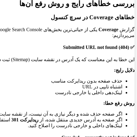
بررسی خطاهای رایج و روش رفع آن‌ها
خطاهای Coverage در سرچ کنسول
گزارش
Coverage
می‌پردازیم:
Submitted URL not found (404)
✅
این خطا به این معناست که یک آدرس در نقشه سایت (Sitemap) ثبت شده، اما هنگام بررسی توسط خزنده گوگل، آن صفحه با کد وضعیت 404 (یعنی "یافت نشد") پاسخ داده است.
دلایل رایج:
حذف صفحه بدون ریدایرکت مناسب
اشتباه تایپی در URL
لینک‌دهی داخلی یا خارجی نادرست
روش رفع خطا:
اگر صفحه حذف شده و دیگر نیازی به آن نیست، از نقشه سایت
اگر صفحه به آدرس جدیدی منتقل شده، از
ریدایرکت 301
استفاد
لینک‌های داخلی و خارجی نادرست را اصلاح کنید.