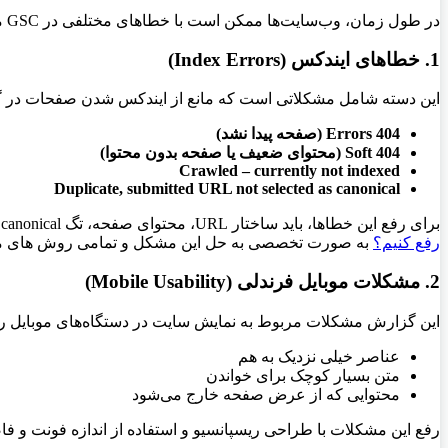
در طول زمان، وب‌سایت‌ها ممکن است با خطاهای مختلفی در GSC مواجه شوند که می‌توان آن‌ها را در ۵ دسته کلی طبقه‌بندی کرد:
1. خطاهای ایندکس (Index Errors)
این دسته شامل مشکلاتی است که مانع از ایندکس شدن صفحات در گ
404 Errors (صفحه پیدا نشد)
Soft 404 (محتوای ضعیف یا صفحه بدون محتوا)
Crawled – currently not indexed
Duplicate, submitted URL not selected as canonical
برای رفع این خطاها، باید ساختار URL، محتوای صفحه، تگ canonical و پاسخ سرور بررسی و اصلاح شوند. یک خبر اینکه من در مقاله
رفع کنیم؟
به صورت تخصصی به حل این مشکل و تمامی روش های مم
2. مشکلات موبایل فرندلی (Mobile Usability)
این گزارش مشکلات مربوط به نمایش سایت در دستگاه‌های موبایل را
عناصر خیلی نزدیک به هم
متن بسیار کوچک برای خواندن
محتوایی که از عرض صفحه خارج می‌شود
رفع این مشکلات با طراحی ریسپانسیو و استفاده از اندازه فونت و فاص