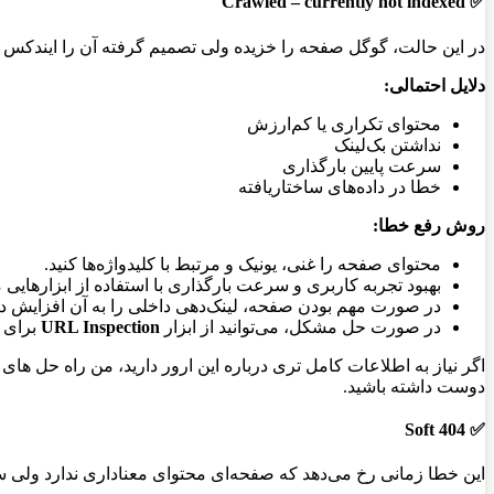
Crawled – currently not indexed
✅
در این حالت، گوگل صفحه را خزیده ولی تصمیم گرفته آن را ایندکس 
دلایل احتمالی:
محتوای تکراری یا کم‌ارزش
نداشتن بک‌لینک
سرعت پایین بارگذاری
خطا در داده‌های ساختاریافته
روش رفع خطا:
محتوای صفحه را غنی، یونیک و مرتبط با کلیدواژه‌ها کنید.
بهبود تجربه کاربری و سرعت بارگذاری با استفاده از ابزارهایی م
در صورت مهم بودن صفحه، لینک‌دهی داخلی را به آن افزایش ده
در صورت حل مشکل، می‌توانید از ابزار
URL Inspection
برای 
اگر نیاز به اطلاعات کامل تری درباره این ارور دارید، من راه حل ه
دوست داشته باشید.
Soft 404
✅
این خطا زمانی رخ می‌دهد که صفحه‌ای محتوای معناداری ندارد ولی سرور به‌جای کد 404، کد 200 (موفق) باز می‌گرداند. گوگل این‌گونه صفحات ر