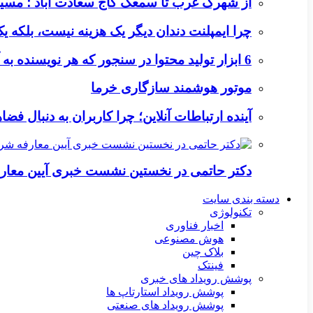
از شهرک غرب تا سمعک کاج سعادت آباد ؛ مسیر
چرا ایمپلنت دندان دیگر یک هزینه نیست، بلکه 
6 ابزار تولید محتوا در سنجور که هر نویسنده به آن‌ها نیاز دارد
موتور هوشمند سازگاری خرما
آینده ارتباطات آنلاین؛ چرا کاربران به دنبال ف
دکتر حاتمی در نخستین نشست خبری آیین معا
دسته بندی سایت
تکنولوژی
اخبار فناوری
هوش مصنوعی
بلاک چین
فینتک
پوشش رویداد های خبری
پوشش رویداد استارتاپ ها
پوشش رویداد های صنعتی