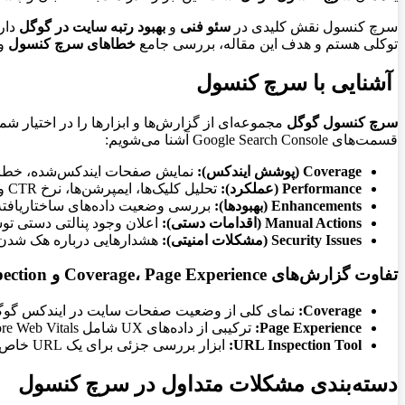
سرچ کنسول نقش کلیدی در
سئو فنی
و
بهبود رتبه سایت در گوگل
دار
توکلی هستم و هدف این مقاله، بررسی جامع
خطاهای سرچ کنسول
و 
آشنایی با سرچ کنسول
سرچ کنسول گوگل
مجموعه‌ای از گزارش‌ها و ابزارها را در اختیار شم
قسمت‌های Google Search Console آشنا می‌شویم:
Coverage (پوشش ایندکس):
نمایش صفحات ایندکس‌شده، خطاهای ایندکس مانند 404، 404، server errors
Performance (عملکرد):
تحلیل کلیک‌ها، ایمپرشن‌ها، نرخ CTR و رتبه کلیدی صفحات در جستجو.
Enhancements (بهبودها):
بررسی وضعیت داده‌های ساختاریافته، Mobile Usability، و e Web Vitals
Manual Actions (اقدامات دستی):
اعلان وجود پنالتی دستی تو
Security Issues (مشکلات امنیتی):
هشدارهایی درباره هک شدن
تفاوت گزارش‌های Coverage، Page Experience و URL Inspection
Coverage:
نمای کلی از وضعیت صفحات سایت در ایندکس گوگل
Page Experience:
ترکیبی از داده‌های UX شامل Core Web Vitals، امنیت، HTTPS و Mobile Usability برای تعیین کیفیت تجربه کاربر.
URL Inspection Tool:
ابزار بررسی جزئی برای یک URL خاص. وضعیت ایندکس، خزیدن (Crawl)، رندر، داده‌های ساختاریافته و خطاهای احتمالی را به‌صورت تکی نمایش می‌دهد.
دسته‌بندی مشکلات متداول در سرچ کنسول