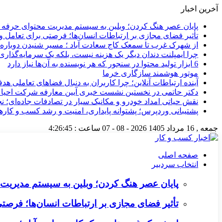
آخرین اخبار
پایان عصر هنگ کردن؛ وبلین به سیستم مدیریت محتوای حرفه ای 
تأثیر فضای مجازی بر ارتباطات انسان‌ها؛ فرصتی برای تعامل و 
از شهرک غرب تا سمعک کاج سعادت آباد ؛ مسیر شنیدن دوباره 
چرا ایمپلنت دندان دیگر یک هزینه نیست، بلکه یک سرمایه‌گذا
6 ابزار تولید محتوا در سنجور که هر نویسنده به آن‌ها نیاز دارد
موتور هوشمند سازگاری خرما
آینده ارتباطات آنلاین؛ چرا کاربران به دنبال فضاهای تعاملی هد
دکتر حاتمی در نخستین نشست خبری آیین معارفه شرکت احیا
نقش حیاتی امداد خودرو و مکانیک سیار در تصادفات جاده‌ای؛ ن
پشتیبانی وردپرس؛ پشتوانه پایداری، امنیت و رشد کسب‌ و کارها
جمعه , 16 مرداد 1405
2026 - 08 - 07
ساعت :
4:26:46
صفحه اصلی
انتخاب سردبیر
پایان عصر هنگ کردن؛ وبلین به سیستم مدیریت م
تأثیر فضای مجازی بر ارتباطات انسان‌ها؛ فرصتی 