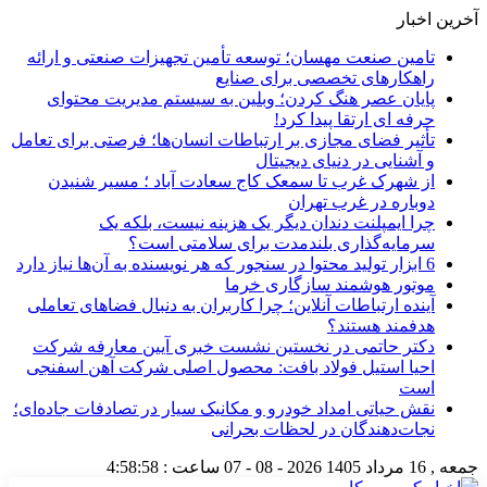
آخرین اخبار
تامین صنعت مهسان؛ توسعه تأمین تجهیزات صنعتی و ارائه
راهکارهای تخصصی برای صنایع
پایان عصر هنگ کردن؛ وبلین به سیستم مدیریت محتوای
حرفه ای ارتقا پیدا کرد!
تأثیر فضای مجازی بر ارتباطات انسان‌ها؛ فرصتی برای تعامل
و آشنایی در دنیای دیجیتال
از شهرک غرب تا سمعک کاج سعادت آباد ؛ مسیر شنیدن
دوباره در غرب تهران
چرا ایمپلنت دندان دیگر یک هزینه نیست، بلکه یک
سرمایه‌گذاری بلندمدت برای سلامتی است؟
6 ابزار تولید محتوا در سنجور که هر نویسنده به آن‌ها نیاز دارد
موتور هوشمند سازگاری خرما
آینده ارتباطات آنلاین؛ چرا کاربران به دنبال فضاهای تعاملی
هدفمند هستند؟
دکتر حاتمی در نخستین نشست خبری آیین معارفه شرکت
احیا استیل فولاد بافت: محصول اصلی شرکت آهن اسفنجی
است
نقش حیاتی امداد خودرو و مکانیک سیار در تصادفات جاده‌ای؛
نجات‌دهندگان در لحظات بحرانی
جمعه , 16 مرداد 1405
2026 - 08 - 07
ساعت :
4:58:59