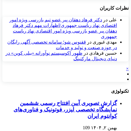
نظرات کاربران
علی
در
دکتر فرهاد دهقان پیر عضو تيم بازرسی ويژه امور
اقتصادی نهاد رياست جمهوری/اظهارات مهم دکتر فرهاد
دهقان پیر عضو بازرسی ویژه امور اقتصادی نهاد ریاست
جمهوری
مهدی غیوری
در
ققنوس شو؛ سامانه تخصصی آگهی رایگان
در حوزه صنعت و تولید و خدمات
حسین فرهادی
در
ظهور اکوسیستم نوآورانه «بیلی کوین» در
دنیای دیجیتال مارکتینگ
×
تکنولوژی
گزارش تصویری آیین افتتاح رسمی ششمین
نمایشگاه تخصصی لیزر، فوتونیک و فناوری‌های
کوانتوم ایران
بهمن ۲, ۱۴۰۴
109