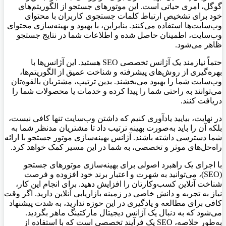
گوگل، امری حیاتی است. این موتورهای جستجو از الگوریتم‌های
خود برای تشخیص ارتباط کلمات جستجوی کاربران با محتوای
وب‌سایت‌ها استفاده می‌کنند. بنابراین، با بهبود و بهینه‌سازی محتوای
وب‌سایت، اطمینان حاصل شده و اطلاعات شما در نتایج جستجو
ظاهر می‌شود.
حتماً نیازمند یک آژانس تخصصی SEO هستید. این آژانس‌ها با
بهره‌گیری از روش‌های پیشرفته و شناخت عمیق از الگوریتم‌ها،
وب‌سایت شما را بهبود می‌بخشند. بدین ترتیب، مشتریان بالقوه‌تان
می‌توانند به راحتی شما را پیدا کرده و خدمات یا محصولات شما را
دریافت کنند.
در نهایت، بیایید یادآوری کنیم که داشتن وب‌سایت تنها کافی نیست،
بلکه آن را باید به‌صورت بهینه ترتیب داد تا مشتریان مدنظر شما به
شما دسترسی داشته باشند. آژانس بهینه‌سازی موتور جستجو با ارائه
راه‌حل‌های موثر و تخصصی، به شما در این مسیر کمک خواهد کرد.
با اجرای یک راهبرد اصولی برای بهینه‌سازی موتورهای جستجو
(SEO)، می‌توانید به شهرت و اعتبار برند خود افزوده و فرصت
شناخت آنلاین کسب‌و‌کارتان را افزایش دهید. برای انجام این کار،
نیاز به تجربه و دانش خاصی در زمینه بازاریابی آنلاین دارید. اگر وقت
کافی برای مطالعه و یادگیری در این حوزه ندارید، به شدت پیشنهاد
می‌شود که به دنبال یک آژانس دیجیتال مارکتینگ ماهر بگردید.
به‌طور خلاصه، SEO یک فرآیند تخصصی است که با استفاده از