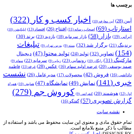
برچسب ها
اخبار کسب و کار
(322)
آیین
(28)
آیین معارفه
(10)
استارتاپ
(69)
افتتاح
(26)
اقتصاد
(13)
اصحاب رسانه
(11)
اپلیکیشن
(10)
بازار
(58)
برند
(30)
بازدید
(23)
ایرانی
(19)
بازار سرمایه
(18)
تبلیغات
برگزار شد
(32)
برندینگ
(21)
بسته
(9)
بورس تهران
(9)
(154)
تولید محتوا
(47)
تصاویر
(32)
دیجیتال
تولید
(24)
مارکتینگ
(31)
رونمایی
(23)
سرمایه
(22)
رایگان
(10)
زیبایی
(9)
سهام
(9)
عکس
(28)
صمد یوسفی
(20)
عرضه اولیه سهام
(16)
فاطمه
غرفه
(11)
نشست
فروش
(42)
مدیرعامل
(26)
داداشی
(16)
محصولات
(17)
خبری
(141)
نمایش
(49)
نمایشگاه
(47)
همراه
همایش
(10)
کوروش جم
(279)
هوشمند
(20)
اول
(12)
کنفرانس
(9)
گزارش تصویری
(57)
گفتگو
(16)
نقشه سایت
تمام حقوق مادی و معنوی این سایت محفوظ می باشد و استفاده از
مطالب با ذکر منبع بلامانع است.
DESIGNE BY:
اخبار کسب و کار