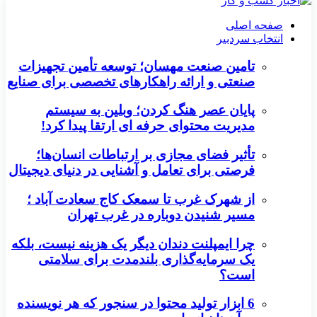
صفحه اصلی
انتخاب سردبیر
تامین صنعت مهسان؛ توسعه تأمین تجهیزات
صنعتی و ارائه راهکارهای تخصصی برای صنایع
پایان عصر هنگ کردن؛ وبلین به سیستم
مدیریت محتوای حرفه ای ارتقا پیدا کرد!
تأثیر فضای مجازی بر ارتباطات انسان‌ها؛
فرصتی برای تعامل و آشنایی در دنیای دیجیتال
از شهرک غرب تا سمعک کاج سعادت آباد ؛
مسیر شنیدن دوباره در غرب تهران
چرا ایمپلنت دندان دیگر یک هزینه نیست، بلکه
یک سرمایه‌گذاری بلندمدت برای سلامتی
است؟
6 ابزار تولید محتوا در سنجور که هر نویسنده