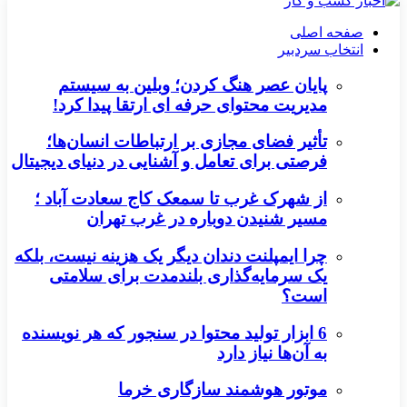
صفحه اصلی
انتخاب سردبیر
پایان عصر هنگ کردن؛ وبلین به سیستم
مدیریت محتوای حرفه ای ارتقا پیدا کرد!
تأثیر فضای مجازی بر ارتباطات انسان‌ها؛
فرصتی برای تعامل و آشنایی در دنیای دیجیتال
از شهرک غرب تا سمعک کاج سعادت آباد ؛
مسیر شنیدن دوباره در غرب تهران
چرا ایمپلنت دندان دیگر یک هزینه نیست، بلکه
یک سرمایه‌گذاری بلندمدت برای سلامتی
است؟
6 ابزار تولید محتوا در سنجور که هر نویسنده
به آن‌ها نیاز دارد
موتور هوشمند سازگاری خرما