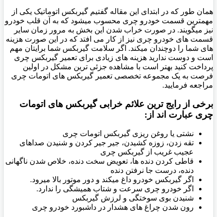
همان طور که در ابتدای این مقاله گفتیم گیربکس اتوماتیک یکی از
مهمترین قسمت خودرو چری محسوب میشود که به آن قلب خودرو
نیز میگویند. در صورت خراب شدن این بخش به مرور زمان سایر
قسمت های خودرو چری نیز از کار می افتد که در این صورت هزینه
های شما را دوچندان میکند. اگر سلامت گیربکس شما برایتان مهم
است و دوست ندارید هزینه های زیادی برای تعمیر گیربکس چری
پرداخت کنید بهتر است با مشاهده جزئی ترین مشکل در اولین
فرصت به یک مجموعه تخصصی تعمیر گیربکس های اتومات چری
مراجعه فرمایید.
برخی از رایج ترین علائم خرابی گیربکس های اتومات
چری عبارت اند از:
نشتی یا روغن ریزی گیربکس اتومات چری
تقه زدن، زوزه کشیدن، جیر جیر کردن و شنیدن صداهای
عجیب غریب از گیربکس چری
قاطی کردن دنده ها، تعویض سخت دنده، خلاص شدن ناگهانی
دنده، درست جا نرفتن دنده
اگر گیربکس خودرو داغ میکند و دور موتور بالا میرود.
اگر خودرو چری سرعت و شتاب همیشگی را ندارد.
شنیدن بوی سوختگی و لرزش گیربکس
رون شدن چراغ های هشدار در داشبورد خودرو چری