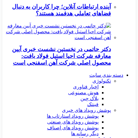
آینده ارتباطات آنلاین؛ چرا کاربران به دنبال
فضاهای تعاملی هدفمند هستند؟
دکتر حاتمی در نخستین نشست خبری آیین
معارفه شرکت احیا استیل فولاد بافت:
محصول اصلی شرکت آهن اسفنجی است
دسته بندی سایت
تکنولوژی
اخبار فناوری
هوش مصنوعی
بلاک چین
فینتک
پوشش رویداد های خبری
پوشش رویداد استارتاپ ها
پوشش رویداد های صنعتی
پوشش رویداد های اصناف
دیگر رسانه ها