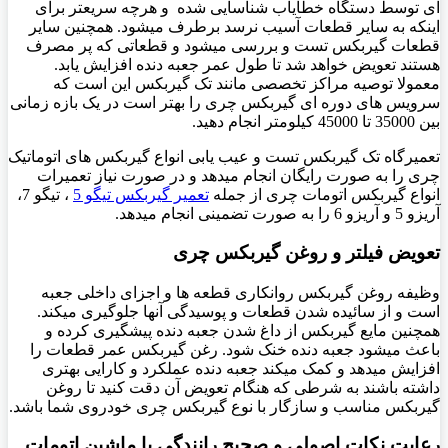
ای توسط دستگاه خطایاب شناسایی شده و هرچه سریعتر برای
اینکه به سایر قطعات آسیب نرسد برطرف میشود. همچنین سایر
قطعات گیربکس تست و بررسی میشود و قطعاتی که پر مصرف
هستند تعویض خواهد شد تا طول عمر جعبه دنده افزایش یابد.
معمولا توصیه مراکز تخصصی مانند تک گیربکس این است که
سرویس های دوره ای گیربکس چری را بهتر است در یک بازه زمانی
بین 35000 تا 45000 کیلومتر انجام دهید.
تعمیرگاه تک گیربکس تست و عیب یابی انواع گیربکس های اتوماتیک
چری را به صورت رایگان انجام میدهد و در صورت نیاز تعمیرات
انواع گیربکس اتومات چری از جمله
تعمیر گیربکس تیگو 5
، تیگو 7،
آریزو 5 و آریزو 6 را به صورت تضمینی انجام میدهد.
تعویض فیلتر و روغن گیربکس چری
وظیفه روغن گیربکس روانکاری قطعه ها و اجزای داخلی جعبه
است و از سائیده شدن قطعات و پوسیدگی آنها جلوگیری میکند.
همچنین مایع گیربکس از داغ شدن جعبه دنده پیشگیری کرده و
باعث میشود جعبه دنده خنک شود. رغن گیربکس عمر قطعات را
افزایش میدهد و کمک میکند جعبه دنده عملکرد و کارایی بهتری
داشته باشند به شرطی که هنگام تعویض آن دقت کنید تا روغن
گیربکس مناسب و سازگار با نوع گیربکس چری خودروی شما باشد.
رعایت نکات اصولی و صحیح رانندگی با ماشین اتومات