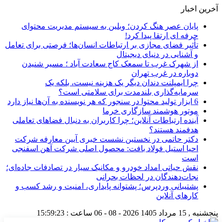
آخرین اخبار
پایان عصر هنگ کردن؛ وبلین به سیستم مدیریت محتوای
حرفه ای ارتقا پیدا کرد!
تأثیر فضای مجازی بر ارتباطات انسان‌ها؛ فرصتی برای تعامل
و آشنایی در دنیای دیجیتال
از شهرک غرب تا سمعک کاج سعادت آباد ؛ مسیر شنیدن
دوباره در غرب تهران
چرا ایمپلنت دندان دیگر یک هزینه نیست، بلکه یک
سرمایه‌گذاری بلندمدت برای سلامتی است؟
6 ابزار تولید محتوا در سنجور که هر نویسنده به آن‌ها نیاز دارد
موتور هوشمند سازگاری خرما
آینده ارتباطات آنلاین؛ چرا کاربران به دنبال فضاهای تعاملی
هدفمند هستند؟
دکتر حاتمی در نخستین نشست خبری آیین معارفه شرکت
احیا استیل فولاد بافت: محصول اصلی شرکت آهن اسفنجی
است
نقش حیاتی امداد خودرو و مکانیک سیار در تصادفات جاده‌ای؛
نجات‌دهندگان در لحظات بحرانی
پشتیبانی وردپرس؛ پشتوانه پایداری، امنیت و رشد کسب‌ و
کارهای آنلاین
پنجشنبه , 15 مرداد 1405
2026 - 08 - 06
ساعت :
15:59:24