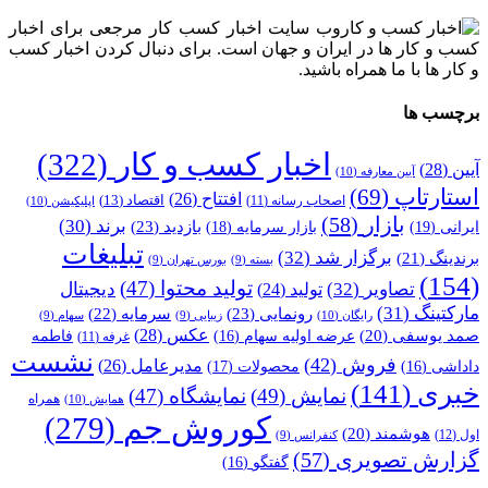
وب سایت اخبار کسب کار مرجعی برای اخبار
کسب و کار ها در ایران و جهان است. برای دنبال کردن اخبار کسب
و کار ها با ما همراه باشید.
برچسب ها
اخبار کسب و کار
(322)
آیین
(28)
آیین معارفه
(10)
استارتاپ
(69)
افتتاح
(26)
اقتصاد
(13)
اصحاب رسانه
(11)
اپلیکیشن
(10)
بازار
(58)
برند
(30)
بازدید
(23)
ایرانی
(19)
بازار سرمایه
(18)
تبلیغات
برگزار شد
(32)
برندینگ
(21)
بسته
(9)
بورس تهران
(9)
(154)
تولید محتوا
(47)
تصاویر
(32)
دیجیتال
تولید
(24)
مارکتینگ
(31)
رونمایی
(23)
سرمایه
(22)
رایگان
(10)
زیبایی
(9)
سهام
(9)
عکس
(28)
صمد یوسفی
(20)
عرضه اولیه سهام
(16)
فاطمه
غرفه
(11)
نشست
فروش
(42)
مدیرعامل
(26)
داداشی
(16)
محصولات
(17)
خبری
(141)
نمایش
(49)
نمایشگاه
(47)
همراه
همایش
(10)
کوروش جم
(279)
هوشمند
(20)
اول
(12)
کنفرانس
(9)
گزارش تصویری
(57)
گفتگو
(16)