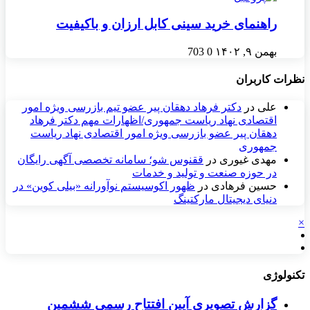
راهنمای خرید سینی کابل ارزان و باکیفیت
بهمن ۹, ۱۴۰۲
0
703
نظرات کاربران
علی
در
دکتر فرهاد دهقان پیر عضو تيم بازرسی ويژه امور
اقتصادی نهاد رياست جمهوری/اظهارات مهم دکتر فرهاد
دهقان پیر عضو بازرسی ویژه امور اقتصادی نهاد ریاست
جمهوری
مهدی غیوری
در
ققنوس شو؛ سامانه تخصصی آگهی رایگان
در حوزه صنعت و تولید و خدمات
حسین فرهادی
در
ظهور اکوسیستم نوآورانه «بیلی کوین» در
دنیای دیجیتال مارکتینگ
×
تکنولوژی
گزارش تصویری آیین افتتاح رسمی ششمین