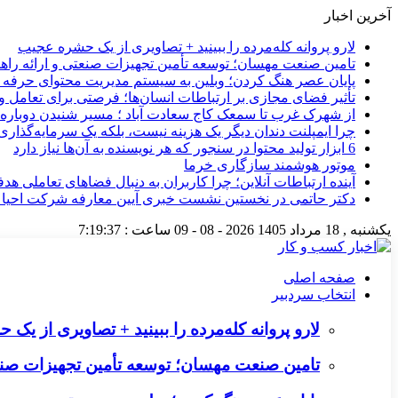
آخرین اخبار
لارو پروانه کله‌مرده را ببینید + تصاویری از یک حشره عجیب
تامین صنعت مهسان؛ توسعه تأمین تجهیزات صنعتی و ارائه را
پایان عصر هنگ کردن؛ وبلین به سیستم مدیریت محتوای حرفه ای 
تأثیر فضای مجازی بر ارتباطات انسان‌ها؛ فرصتی برای تعامل و 
از شهرک غرب تا سمعک کاج سعادت آباد ؛ مسیر شنیدن دوباره 
چرا ایمپلنت دندان دیگر یک هزینه نیست، بلکه یک سرمایه‌گذا
6 ابزار تولید محتوا در سنجور که هر نویسنده به آن‌ها نیاز دارد
موتور هوشمند سازگاری خرما
آینده ارتباطات آنلاین؛ چرا کاربران به دنبال فضاهای تعاملی هد
دکتر حاتمی در نخستین نشست خبری آیین معارفه شرکت احیا
یکشنبه , 18 مرداد 1405
2026 - 08 - 09
ساعت :
7:19:38
صفحه اصلی
انتخاب سردبیر
لارو پروانه کله‌مرده را ببینید + تصاویری از ی
تامین صنعت مهسان؛ توسعه تأمین تجهیزات صنع