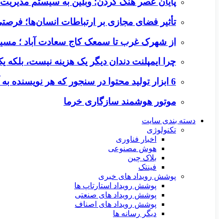
پایان عصر هنگ کردن؛ وبلین به سیستم مدیریت م
تأثیر فضای مجازی بر ارتباطات انسان‌ها؛ فرصتی 
از شهرک غرب تا سمعک کاج سعادت آباد ؛ مسیر
چرا ایمپلنت دندان دیگر یک هزینه نیست، بلکه 
6 ابزار تولید محتوا در سنجور که هر نویسنده به آن‌ها نیاز دارد
موتور هوشمند سازگاری خرما
دسته بندی سایت
تکنولوژی
اخبار فناوری
هوش مصنوعی
بلاک چین
فینتک
پوشش رویداد های خبری
پوشش رویداد استارتاپ ها
پوشش رویداد های صنعتی
پوشش رویداد های اصناف
دیگر رسانه ها