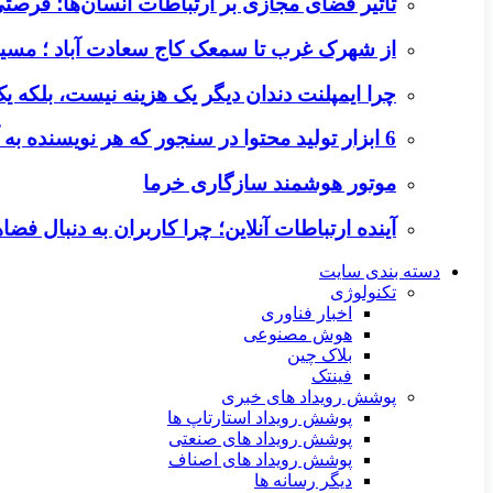
تأثیر فضای مجازی بر ارتباطات انسان‌ها؛ فرصتی 
از شهرک غرب تا سمعک کاج سعادت آباد ؛ مسیر
چرا ایمپلنت دندان دیگر یک هزینه نیست، بلکه 
6 ابزار تولید محتوا در سنجور که هر نویسنده به آن‌ها نیاز دارد
موتور هوشمند سازگاری خرما
آینده ارتباطات آنلاین؛ چرا کاربران به دنبال ف
دسته بندی سایت
تکنولوژی
اخبار فناوری
هوش مصنوعی
بلاک چین
فینتک
پوشش رویداد های خبری
پوشش رویداد استارتاپ ها
پوشش رویداد های صنعتی
پوشش رویداد های اصناف
دیگر رسانه ها