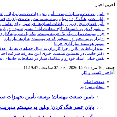
آخرین اخبار
تامین صنعت مهسان؛ توسعه تأمین تجهیزات صنعتی و ارائه را
پایان عصر هنگ کردن؛ وبلین به سیستم مدیریت محتوای حرفه ای 
تأثیر فضای مجازی بر ارتباطات انسان‌ها؛ فرصتی برای تعامل و 
از شهرک غرب تا سمعک کاج سعادت آباد ؛ مسیر شنیدن دوباره 
چرا ایمپلنت دندان دیگر یک هزینه نیست، بلکه یک سرمایه‌گذا
6 ابزار تولید محتوا در سنجور که هر نویسنده به آن‌ها نیاز دارد
موتور هوشمند سازگاری خرما
آینده ارتباطات آنلاین؛ چرا کاربران به دنبال فضاهای تعاملی هد
دکتر حاتمی در نخستین نشست خبری آیین معارفه شرکت احیا
نقش حیاتی امداد خودرو و مکانیک سیار در تصادفات جاده‌ای؛ ن
جمعه , 16 مرداد 1405
2026 - 08 - 07
ساعت :
11:19:48
صفحه اصلی
انتخاب سردبیر
تامین صنعت مهسان؛ توسعه تأمین تجهیزات صنع
پایان عصر هنگ کردن؛ وبلین به سیستم مدیریت م