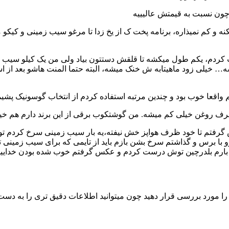
چون نسبت به قیمتش عالیییه
نه و کم نمیذاره، برنامه پخت ک از یخ زدا تا مرغو سیب زمینی و کیکو م
اب کردم، یکم طول میکشه تا قلقش دستتون بیاد ولی من یک کیلو سیب 
خیلی زود ماهیتابه ش خنک میشه، البته حتما المنت هاشو بعد از است
م واقعا خوب بود و چندین مرتبه استفاده کردم از انتخاب گوسونیک پشی
صرف روغن خیلی کم میشه. من گوشتکوب برقی از این برند دارم هم خی
رفتم تا خود ظرف هواپز خش نیفته،یه بار سیب زمینی سرخ کردم تو
و با برس و گذاشتم سرخ بشن بازم باید از تایمی که برای سیب زمینی
ه بارم بلدرچین توش درست کردم و عکس گرفتم خوب شده بودن خدای
ورد بررسی قرار دهید چون میتوانید اطلاعات دقیق تری را به دست آور