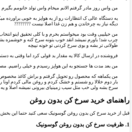
من واس روز مادر گرفتم الانم میخام واس تولد خانومم بگیرم 
یه دستگاه عالی ک انتظارات رو از یه هواپز به خوبی براورده میک
دیگه نیاز به چرخاندن و هم زن غذا اصلا نیست ????????
من خیلییی وقت بود میخواستم بخرم و با کلی تحقیق اینو انتخ
چرب شد! باورم نمیشد انقد خوب بتونه سرخ کنه و خوشمزه بشه… 
طولانی تر بشه و بوی سرخ کردنی تو خونه نپیچه
فروشنده در ارسال کالا یه مقدار بد قولی کرد اما وقتی به دست
من بعد مدت ها جستجو به این هواپز رسیدم و خیلی راضیم. م
من یکماهه که محصول رو تحویل گرفتم و براش کاغذ مخصوص گ
بار دوم خلالا رو شستم و خشک کردم و روغن مالی کردم اونا ر
سرخ بشه ولی خب مثل سیب زمینیای بیرونی نمیشه اصلا و ی
راهنمای خرید سرخ کن بدون روغن
قبل از خرید سرخ کن بدون روغن گوسونیک سعی کنید حتما این بخش را م
1. ظرفیت سرخ کن بدون روغن گوسونیک