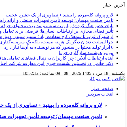
آخرین اخبار
لارو پروانه کله‌مرده را ببینید + تصاویری از یک حشره عجیب
تامین صنعت مهسان؛ توسعه تأمین تجهیزات صنعتی و ارائه را
پایان عصر هنگ کردن؛ وبلین به سیستم مدیریت محتوای حرفه ای 
تأثیر فضای مجازی بر ارتباطات انسان‌ها؛ فرصتی برای تعامل و 
از شهرک غرب تا سمعک کاج سعادت آباد ؛ مسیر شنیدن دوباره 
چرا ایمپلنت دندان دیگر یک هزینه نیست، بلکه یک سرمایه‌گذا
6 ابزار تولید محتوا در سنجور که هر نویسنده به آن‌ها نیاز دارد
موتور هوشمند سازگاری خرما
آینده ارتباطات آنلاین؛ چرا کاربران به دنبال فضاهای تعاملی هد
دکتر حاتمی در نخستین نشست خبری آیین معارفه شرکت احیا
یکشنبه , 18 مرداد 1405
2026 - 08 - 09
ساعت :
10:52:13
صفحه اصلی
انتخاب سردبیر
لارو پروانه کله‌مرده را ببینید + تصاویری از ی
تامین صنعت مهسان؛ توسعه تأمین تجهیزات صنع