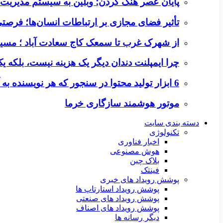
پایان عصر هنگ کردن؛ وبلین به سیستم مدیریت م
تأثیر فضای مجازی بر ارتباطات انسان‌ها؛ فرصتی 
از شهرک غرب تا سمعک کاج سعادت آباد ؛ مسیر
چرا ایمپلنت دندان دیگر یک هزینه نیست، بلکه 
6 ابزار تولید محتوا در سنجور که هر نویسنده به آن‌ها نیاز دارد
موتور هوشمند سازگاری خرما
دسته بندی سایت
تکنولوژی
اخبار فناوری
هوش مصنوعی
بلاک چین
فینتک
پوشش رویداد های خبری
پوشش رویداد استارتاپ ها
پوشش رویداد های صنعتی
پوشش رویداد های اصناف
دیگر رسانه ها