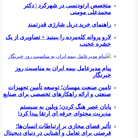
متخصص ارتودنسی در شهرکرد | دکتر
محمدعلی مومنی
راهنمای خرید دریل شارژی قدرتمند
لارو پروانه کله‌مرده را ببینید + تصاویری از یک
حشره عجیب
پیام مدیرعامل بیمه ایران به مناسبت روز
خبرنگار
تامین صنعت مهسان؛ توسعه تأمین تجهیزات
صنعتی و ارائه راهکارهای تخصصی برای صنایع
پایان عصر هنگ کردن؛ وبلین به سیستم
مدیریت محتوای حرفه ای ارتقا پیدا کرد!
تأثیر فضای مجازی بر ارتباطات انسان‌ها؛
فرصتی برای تعامل و آشنایی در دنیای دیجیتال