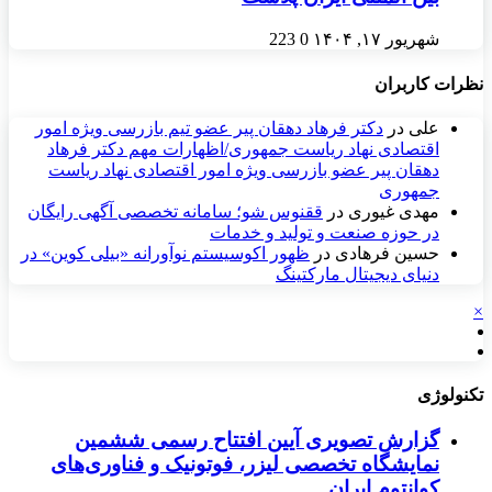
شهریور ۱۷, ۱۴۰۴
0
223
نظرات کاربران
علی
در
دکتر فرهاد دهقان پیر عضو تيم بازرسی ويژه امور
اقتصادی نهاد رياست جمهوری/اظهارات مهم دکتر فرهاد
دهقان پیر عضو بازرسی ویژه امور اقتصادی نهاد ریاست
جمهوری
مهدی غیوری
در
ققنوس شو؛ سامانه تخصصی آگهی رایگان
در حوزه صنعت و تولید و خدمات
حسین فرهادی
در
ظهور اکوسیستم نوآورانه «بیلی کوین» در
دنیای دیجیتال مارکتینگ
×
تکنولوژی
گزارش تصویری آیین افتتاح رسمی ششمین
نمایشگاه تخصصی لیزر، فوتونیک و فناوری‌های
کوانتوم ایران