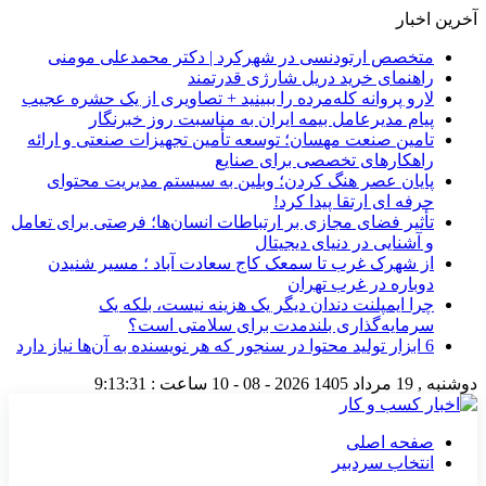
آخرین اخبار
متخصص ارتودنسی در شهرکرد | دکتر محمدعلی مومنی
راهنمای خرید دریل شارژی قدرتمند
لارو پروانه کله‌مرده را ببینید + تصاویری از یک حشره عجیب
پیام مدیرعامل بیمه ایران به مناسبت روز خبرنگار
تامین صنعت مهسان؛ توسعه تأمین تجهیزات صنعتی و ارائه
راهکارهای تخصصی برای صنایع
پایان عصر هنگ کردن؛ وبلین به سیستم مدیریت محتوای
حرفه ای ارتقا پیدا کرد!
تأثیر فضای مجازی بر ارتباطات انسان‌ها؛ فرصتی برای تعامل
و آشنایی در دنیای دیجیتال
از شهرک غرب تا سمعک کاج سعادت آباد ؛ مسیر شنیدن
دوباره در غرب تهران
چرا ایمپلنت دندان دیگر یک هزینه نیست، بلکه یک
سرمایه‌گذاری بلندمدت برای سلامتی است؟
6 ابزار تولید محتوا در سنجور که هر نویسنده به آن‌ها نیاز دارد
دوشنبه , 19 مرداد 1405
2026 - 08 - 10
ساعت :
9:13:32
صفحه اصلی
انتخاب سردبیر