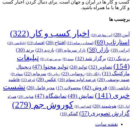
کسب و کار ها در ایران و جهان است. برای دنبال کردن اخبار کسب
و کار ها با ما همراه باشید.
برچسب ها
اخبار کسب و کار
(322)
آیین
(28)
آیین معارفه
(10)
استارتاپ
(69)
افتتاح
(26)
اقتصاد
(13)
اصحاب رسانه
(11)
اپلیکیشن
(10)
بازار
(58)
برند
(30)
بازدید
(23)
ایرانی
(19)
بازار سرمایه
(18)
تبلیغات
برگزار شد
(32)
برندینگ
(21)
بسته
(9)
بورس تهران
(9)
(154)
تولید محتوا
(47)
تصاویر
(32)
دیجیتال
تولید
(24)
مارکتینگ
(31)
رونمایی
(23)
سرمایه
(22)
رایگان
(10)
زیبایی
(9)
سهام
(9)
عکس
(28)
صمد یوسفی
(20)
عرضه اولیه سهام
(16)
فاطمه
غرفه
(11)
نشست
فروش
(42)
مدیرعامل
(26)
داداشی
(16)
محصولات
(17)
خبری
(141)
نمایش
(49)
نمایشگاه
(47)
همراه
همایش
(10)
کوروش جم
(279)
هوشمند
(20)
اول
(12)
کنفرانس
(9)
گزارش تصویری
(57)
گفتگو
(16)
نقشه سایت