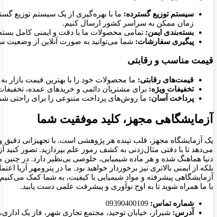
سیستم توزیع گسترده:
ما با بهره‌گیری از یک سیستم توزیع گست
زمان ممکن به سراسر کشور ارسال کنیم.
بسته‌بندی ایمن:
تمامی محصولات ما با دقت و ایمنی کامل بسته‌ب
پیگیری سفارشات:
شما می‌توانید به صورت آنلاین از وضعیت 
قیمت مناسب و رقابتی
قیمت‌های رقابتی:
ما محصولات خود را با بهترین قیمت بازار به
تخفیفات ویژه:
برای مشتریان دائمی و خریدهای عمده، تخفیفات 
پرداخت آسان:
ما روش‌های پرداخت متنوعی را برای راحتی شما 
آزمایشگاهی مجهز، کلید موفقیت شما
یک آزمایشگاه مجهز، قلب تپنده هر پژوهشی است. با تجهیزاتی دقیق و
می‌دهد تا با دقتی مثال‌زدنی به کشف رموز علم بپردازید. تصور کنید آز
دنیا هماهنگ شده و هر ماده شیمیایی، خلوصی بی‌نظیر دارد. در چنین مح
بلکه از ایمنی بالاتری نیز برخوردار خواهید بود. ما در پترومهر آریا اع
آزمایشگاهی پیشرفته و مواد شیمیایی با کیفیت، به شما کمک می‌کنیم تا آ
با ما همراه شوید تا به اوج نوآوری و پیشرفت علمی دست یابید.
شماره تماس:
09390400109
آدرس:
شیراز، خیابان توحید، مجتمع تجاری شهر، فاز یک اداری، ط