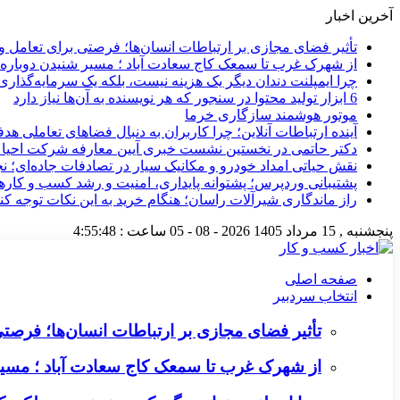
آخرین اخبار
تأثیر فضای مجازی بر ارتباطات انسان‌ها؛ فرصتی برای تعامل و 
از شهرک غرب تا سمعک کاج سعادت آباد ؛ مسیر شنیدن دوباره 
چرا ایمپلنت دندان دیگر یک هزینه نیست، بلکه یک سرمایه‌گذا
6 ابزار تولید محتوا در سنجور که هر نویسنده به آن‌ها نیاز دارد
موتور هوشمند سازگاری خرما
آینده ارتباطات آنلاین؛ چرا کاربران به دنبال فضاهای تعاملی هد
دکتر حاتمی در نخستین نشست خبری آیین معارفه شرکت احیا
نقش حیاتی امداد خودرو و مکانیک سیار در تصادفات جاده‌ای؛ ن
پشتیبانی وردپرس؛ پشتوانه پایداری، امنیت و رشد کسب‌ و کارها
راز ماندگاری شیرآلات راسان؛ هنگام خرید به این نکات توجه کنی
پنجشنبه , 15 مرداد 1405
2026 - 08 - 05
ساعت :
4:55:49
صفحه اصلی
انتخاب سردبیر
تأثیر فضای مجازی بر ارتباطات انسان‌ها؛ فرصتی 
از شهرک غرب تا سمعک کاج سعادت آباد ؛ مسیر