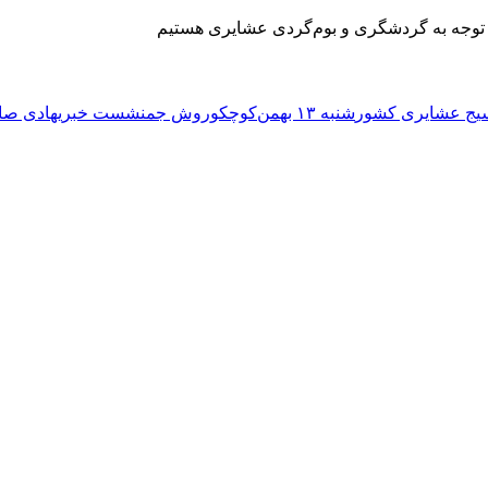
یج عشایری کشور
شنبه ۱۳ بهمن‌
کوچ
کوروش جم
نشست خبری
هادی صا