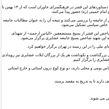
صالحی ساداتی، در ادامه درباره برنامه‌های بسیج عشایری کشور در دهه فجر، بیان داشت: یکی از برنامه‌های این سازمان برگزاری نمایشگاه دستاورد‌های این قشر در فرهنگسرای خاوران است که از ۱۴ بهمن تا
عشایری را داریم که در قالب ۱۴ کارگروه مسائل مربوط به این بخش از جامعه را بررسی می‌کنند و نتیجه آن را به عنوان مطالبات جامعه
های خاص سیاسی تشکیل می‌شود.
 تقدیم انقلاب اسلامی کرده که امسال شهید شاخص این قشر از بسیج مستضعفین «الیاس ارجمند» از شهدای
لی را در این زمینه در تهران برگزار خواهیم کرد.
برای بزرگداشت و نکوداشت هر یک از بزرگان ایلات عشایری نیز رویدادی
شایری را بر‌گزار کنیم.
است که حافظ فرهنگ کشور هستند. عشایر لباس بومی و محلی دارند، دو نوع کوچ درون استانی و خارج استانی
دارند تا به تدریج به مقصد برسند.
ی می شوند.