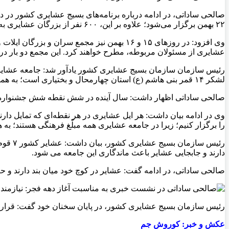
۲۲ بهمن برگزار می‌شود؛ علاوه بر این، ۶۰۰ نفر از بزرگان عشایری به منظور تجدید میثاق با آرمان‌های بنیان‌گذار کبیر انقلاب اسلامی در حرم امام خمینی (ره) حضور پیدا می‌کنند.
عشایری از مسئولان مربوطه، مطرح خواهند کرد. این مجمع دو بار در 
لشکر ۱۴ قمر بنی هاشم (ع) استان چهارمحال و بختیاری است؛ به همین دلیل ۲۱ بهمن در زادگاه ایشان و ۲۵ بهمن هم در مرکز استان یادواره این شهید شاخص بسیج جامعه عشایری برگزار می‌شود.
صالحی ساداتی اظهار داشت: سال آینده در شش نقطه شش جشنواره سبک
وی در ادامه بیان داشت: هر ایل عشایری در هر نقطه‌ای که تمایل دارند
را بر‌گزار کنیم؛ زیرا در جامعه عشایری همه مبلّغ فرهنگی هستند؛ به 
دارند و جابجایی عشایر باعث ماندگاری این جامعه می شود.
صالحی ساداتی، در ادامه گفت: عشایر در کوچ خود میان بند دارند و حر
رئیس سازمان بسیج عشایری کشور، در پايان سخنان خود گفت: قرار
عکش و خبر: کوروش جم