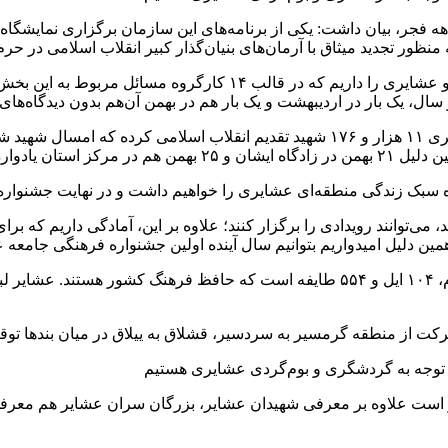
وی افزود: در روز‌های ۱۵ و ۱۶ بهمن نیز مجمع سران و بزرگان ایلات و 
سال، یک بار در اردیبهشت و یک بار هم در بهمن آن‌هم بدون دیدگاه‌
رئیس سازمان سازمان بسیج عشایری کشور یادآور شد: جامعه عشایری ۱۱ هزار و ۱۷۶ شهید
 زندگی منطقه‌ای عشایری را خواهیم داشت و در نهایت جشنواره‌ای م
، می‌توانند رویدادی را برگزار کنند؛ علاوه بر این، آمادگی داریم که 
همین دلیل امیدواریم بتوانیم سال آینده اولین جشنواره فرهنگی جامعه ع
رئیس سازمان بسیج عشایری کشور، ببان داشت: عشایر کشور ۷ قوم، ۱۰۴ ایل و ۵۵۴ طایفه 
کت از منطقه گرمسیر به سردسیر، قشلاق به ییلاق در میان بندها توقف 
 است علاوه بر معرفی شهیدان عشایر، بزرگان سران عشایر هم معرف