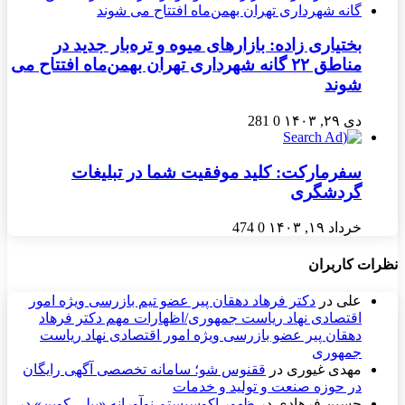
بختیاری زاده: بازارهای میوه و تره‌بار جدید در
مناطق ۲۲ گانه شهرداری تهران بهمن‌ماه افتتاح می
شوند
دی ۲۹, ۱۴۰۳
0
281
سفرمارکت: کلید موفقیت شما در تبلیغات
گردشگری
خرداد ۱۹, ۱۴۰۳
0
474
نظرات کاربران
علی
در
دکتر فرهاد دهقان پیر عضو تيم بازرسی ويژه امور
اقتصادی نهاد رياست جمهوری/اظهارات مهم دکتر فرهاد
دهقان پیر عضو بازرسی ویژه امور اقتصادی نهاد ریاست
جمهوری
مهدی غیوری
در
ققنوس شو؛ سامانه تخصصی آگهی رایگان
در حوزه صنعت و تولید و خدمات
حسین فرهادی
در
ظهور اکوسیستم نوآورانه «بیلی کوین» در