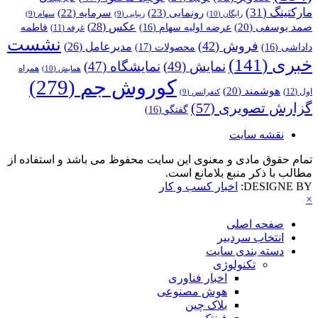
مارکتینگ
(31)
رونمایی
(23)
سرمایه
(22)
رایگان
(10)
زیبایی
(9)
سهام
(9)
عکس
(28)
صمد یوسفی
(20)
عرضه اولیه سهام
(16)
فاطمه
غرفه
(11)
نشست
فروش
(42)
مدیرعامل
(26)
داداشی
(16)
محصولات
(17)
خبری
(141)
نمایش
(49)
نمایشگاه
(47)
همراه
همایش
(10)
کوروش جم
(279)
هوشمند
(20)
اول
(12)
کنفرانس
(9)
گزارش تصویری
(57)
گفتگو
(16)
نقشه سایت
تمام حقوق مادی و معنوی این سایت محفوظ می باشد و استفاده از
مطالب با ذکر منبع بلامانع است.
DESIGNE BY:
اخبار کسب و کار
×
صفحه اصلی
انتخاب سردبیر
دسته بندی سایت
تکنولوژی
اخبار فناوری
هوش مصنوعی
بلاک چین