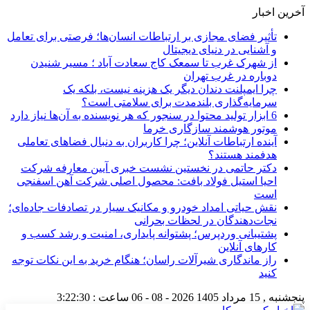
آخرین اخبار
تأثیر فضای مجازی بر ارتباطات انسان‌ها؛ فرصتی برای تعامل
و آشنایی در دنیای دیجیتال
از شهرک غرب تا سمعک کاج سعادت آباد ؛ مسیر شنیدن
دوباره در غرب تهران
چرا ایمپلنت دندان دیگر یک هزینه نیست، بلکه یک
سرمایه‌گذاری بلندمدت برای سلامتی است؟
6 ابزار تولید محتوا در سنجور که هر نویسنده به آن‌ها نیاز دارد
موتور هوشمند سازگاری خرما
آینده ارتباطات آنلاین؛ چرا کاربران به دنبال فضاهای تعاملی
هدفمند هستند؟
دکتر حاتمی در نخستین نشست خبری آیین معارفه شرکت
احیا استیل فولاد بافت: محصول اصلی شرکت آهن اسفنجی
است
نقش حیاتی امداد خودرو و مکانیک سیار در تصادفات جاده‌ای؛
نجات‌دهندگان در لحظات بحرانی
پشتیبانی وردپرس؛ پشتوانه پایداری، امنیت و رشد کسب‌ و
کارهای آنلاین
راز ماندگاری شیرآلات راسان؛ هنگام خرید به این نکات توجه
کنید
پنجشنبه , 15 مرداد 1405
2026 - 08 - 06
ساعت :
3:22:31