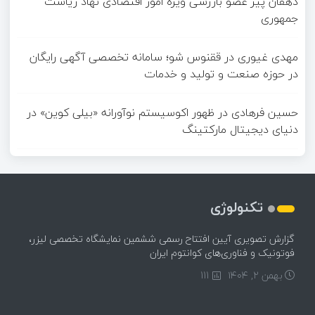
دهقان پیر عضو بازرسی ویژه امور اقتصادی نهاد ریاست
جمهوری
مهدی غیوری
در
ققنوس شو؛ سامانه تخصصی آگهی رایگان
در حوزه صنعت و تولید و خدمات
حسین فرهادی
در
ظهور اکوسیستم نوآورانه «بیلی کوین» در
دنیای دیجیتال مارکتینگ
تکنولوژی
گزارش تصویری آیین افتتاح رسمی ششمین نمایشگاه تخصصی لیزر،
فوتونیک و فناوری‌های کوانتوم ایران
بهمن ۲, ۱۴۰۴
111