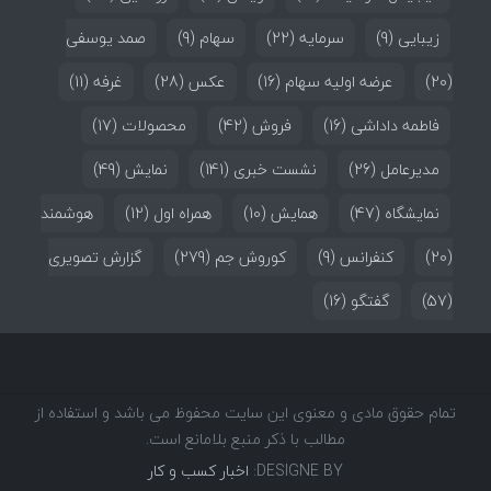
زیبایی
(9)
سرمایه
(22)
سهام
(9)
صمد یوسفی
(20)
عرضه اولیه سهام
(16)
عکس
(28)
غرفه
(11)
فاطمه داداشی
(16)
فروش
(42)
محصولات
(17)
مدیرعامل
(26)
نشست خبری
(141)
نمایش
(49)
نمایشگاه
(47)
همایش
(10)
همراه اول
(12)
هوشمند
(20)
کنفرانس
(9)
کوروش جم
(279)
گزارش تصویری
(57)
گفتگو
(16)
تمام حقوق مادی و معنوی این سایت محفوظ می باشد و استفاده از
مطالب با ذکر منبع بلامانع است.
DESIGNE BY:
اخبار کسب و کار