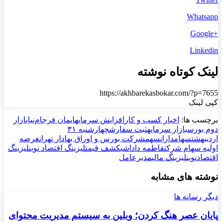
Whatsapp
+Google
Linkedin
لینک کوتاه نوشته
https://akhbarekasbokar.com/?p=7655
کپی لینک
برچسب ها:
اخبار کسب و کار
افزایش سرمایه
ایمان فرجام‌نیا
بازار
دوم بورس
بازار سرمایه
ثبت سفارش
چهارشنبه ۳۱
اردیبهشت
سهامداران
سهم
شرکت بورس و اوراق بهادار تهران
عرضه
اولیه سهام شرکت
فاطمه داداشی
کشف قیمت
لیزینگ اقتصاد نوین
لیزینگ
اقتصادنوین
لیزینگ مالی
مدیرعامل
نوشته های مشابه
دیگر رسانه ها
پایان عصر هنگ کردن؛ وبلین به سیستم مدیریت محتوای