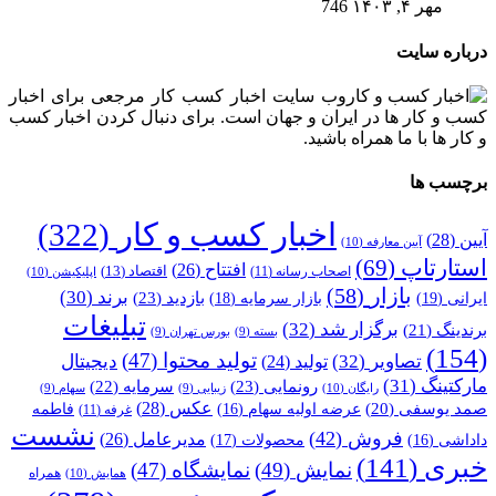
مهر ۴, ۱۴۰۳
746
درباره سایت
وب سایت اخبار کسب کار مرجعی برای اخبار
کسب و کار ها در ایران و جهان است. برای دنبال کردن اخبار کسب
و کار ها با ما همراه باشید.
برچسب ها
اخبار کسب و کار
(322)
آیین
(28)
آیین معارفه
(10)
استارتاپ
(69)
افتتاح
(26)
اقتصاد
(13)
اصحاب رسانه
(11)
اپلیکیشن
(10)
بازار
(58)
برند
(30)
بازدید
(23)
ایرانی
(19)
بازار سرمایه
(18)
تبلیغات
برگزار شد
(32)
برندینگ
(21)
بسته
(9)
بورس تهران
(9)
(154)
تولید محتوا
(47)
تصاویر
(32)
دیجیتال
تولید
(24)
مارکتینگ
(31)
رونمایی
(23)
سرمایه
(22)
رایگان
(10)
زیبایی
(9)
سهام
(9)
عکس
(28)
صمد یوسفی
(20)
عرضه اولیه سهام
(16)
فاطمه
غرفه
(11)
نشست
فروش
(42)
مدیرعامل
(26)
داداشی
(16)
محصولات
(17)
خبری
(141)
نمایش
(49)
نمایشگاه
(47)
همراه
همایش
(10)