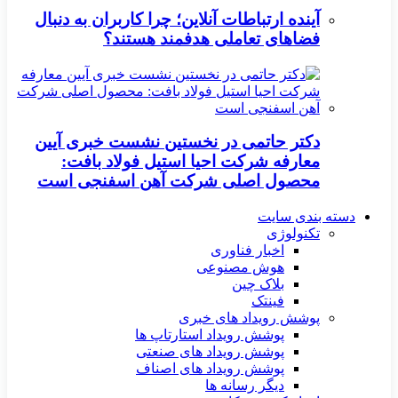
آینده ارتباطات آنلاین؛ چرا کاربران به دنبال
فضاهای تعاملی هدفمند هستند؟
دکتر حاتمی در نخستین نشست خبری آیین
معارفه شرکت احیا استیل فولاد بافت:
محصول اصلی شرکت آهن اسفنجی است
دسته بندی سایت
تکنولوژی
اخبار فناوری
هوش مصنوعی
بلاک چین
فینتک
پوشش رویداد های خبری
پوشش رویداد استارتاپ ها
پوشش رویداد های صنعتی
پوشش رویداد های اصناف
دیگر رسانه ها