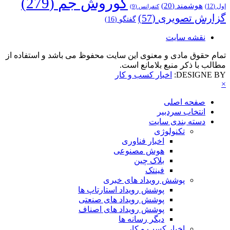
کوروش جم
(279)
هوشمند
(20)
اول
(12)
کنفرانس
(9)
گزارش تصویری
(57)
گفتگو
(16)
نقشه سایت
تمام حقوق مادی و معنوی این سایت محفوظ می باشد و استفاده از
مطالب با ذکر منبع بلامانع است.
DESIGNE BY:
اخبار کسب و کار
×
صفحه اصلی
انتخاب سردبیر
دسته بندی سایت
تکنولوژی
اخبار فناوری
هوش مصنوعی
بلاک چین
فینتک
پوشش رویداد های خبری
پوشش رویداد استارتاپ ها
پوشش رویداد های صنعتی
پوشش رویداد های اصناف
دیگر رسانه ها
اخبار کسب و کار