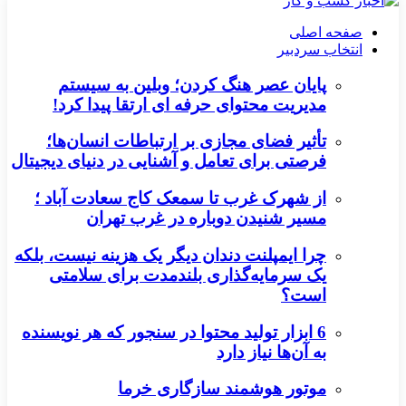
صفحه اصلی
انتخاب سردبیر
پایان عصر هنگ کردن؛ وبلین به سیستم
مدیریت محتوای حرفه ای ارتقا پیدا کرد!
تأثیر فضای مجازی بر ارتباطات انسان‌ها؛
فرصتی برای تعامل و آشنایی در دنیای دیجیتال
از شهرک غرب تا سمعک کاج سعادت آباد ؛
مسیر شنیدن دوباره در غرب تهران
چرا ایمپلنت دندان دیگر یک هزینه نیست، بلکه
یک سرمایه‌گذاری بلندمدت برای سلامتی
است؟
6 ابزار تولید محتوا در سنجور که هر نویسنده
به آن‌ها نیاز دارد
موتور هوشمند سازگاری خرما