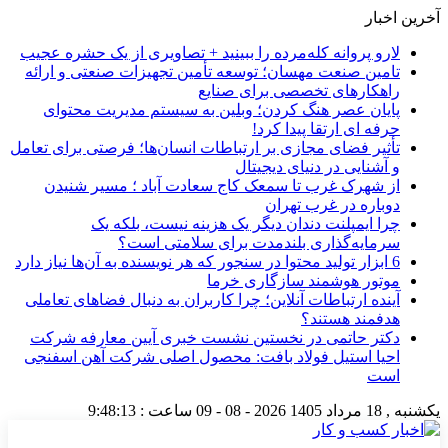
آخرین اخبار
لارو پروانه کله‌مرده را ببینید + تصاویری از یک حشره عجیب
تامین صنعت مهسان؛ توسعه تأمین تجهیزات صنعتی و ارائه
راهکارهای تخصصی برای صنایع
پایان عصر هنگ کردن؛ وبلین به سیستم مدیریت محتوای
حرفه ای ارتقا پیدا کرد!
تأثیر فضای مجازی بر ارتباطات انسان‌ها؛ فرصتی برای تعامل
و آشنایی در دنیای دیجیتال
از شهرک غرب تا سمعک کاج سعادت آباد ؛ مسیر شنیدن
دوباره در غرب تهران
چرا ایمپلنت دندان دیگر یک هزینه نیست، بلکه یک
سرمایه‌گذاری بلندمدت برای سلامتی است؟
6 ابزار تولید محتوا در سنجور که هر نویسنده به آن‌ها نیاز دارد
موتور هوشمند سازگاری خرما
آینده ارتباطات آنلاین؛ چرا کاربران به دنبال فضاهای تعاملی
هدفمند هستند؟
دکتر حاتمی در نخستین نشست خبری آیین معارفه شرکت
احیا استیل فولاد بافت: محصول اصلی شرکت آهن اسفنجی
است
یکشنبه , 18 مرداد 1405
2026 - 08 - 09
ساعت :
9:48:13