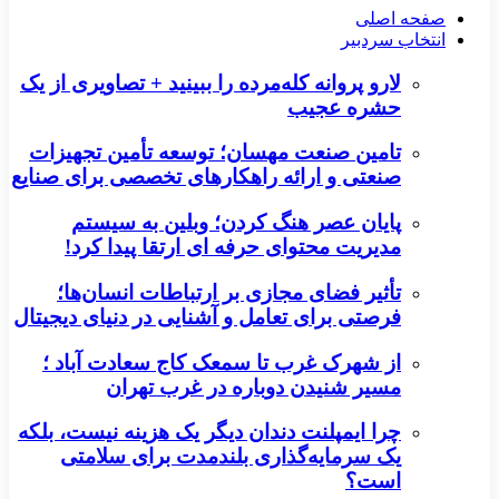
صفحه اصلی
انتخاب سردبیر
لارو پروانه کله‌مرده را ببینید + تصاویری از یک
حشره عجیب
تامین صنعت مهسان؛ توسعه تأمین تجهیزات
صنعتی و ارائه راهکارهای تخصصی برای صنایع
پایان عصر هنگ کردن؛ وبلین به سیستم
مدیریت محتوای حرفه ای ارتقا پیدا کرد!
تأثیر فضای مجازی بر ارتباطات انسان‌ها؛
فرصتی برای تعامل و آشنایی در دنیای دیجیتال
از شهرک غرب تا سمعک کاج سعادت آباد ؛
مسیر شنیدن دوباره در غرب تهران
چرا ایمپلنت دندان دیگر یک هزینه نیست، بلکه
یک سرمایه‌گذاری بلندمدت برای سلامتی
است؟