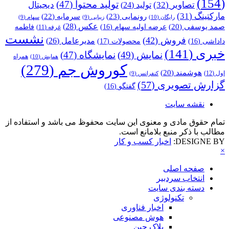
(154)
تولید محتوا
(47)
تصاویر
(32)
دیجیتال
تولید
(24)
مارکتینگ
(31)
رونمایی
(23)
سرمایه
(22)
رایگان
(10)
زیبایی
(9)
سهام
(9)
عکس
(28)
صمد یوسفی
(20)
عرضه اولیه سهام
(16)
فاطمه
غرفه
(11)
نشست
فروش
(42)
مدیرعامل
(26)
داداشی
(16)
محصولات
(17)
خبری
(141)
نمایش
(49)
نمایشگاه
(47)
همراه
همایش
(10)
کوروش جم
(279)
هوشمند
(20)
اول
(12)
کنفرانس
(9)
گزارش تصویری
(57)
گفتگو
(16)
نقشه سایت
تمام حقوق مادی و معنوی این سایت محفوظ می باشد و استفاده از
مطالب با ذکر منبع بلامانع است.
DESIGNE BY:
اخبار کسب و کار
×
صفحه اصلی
انتخاب سردبیر
دسته بندی سایت
تکنولوژی
اخبار فناوری
هوش مصنوعی
بلاک چین