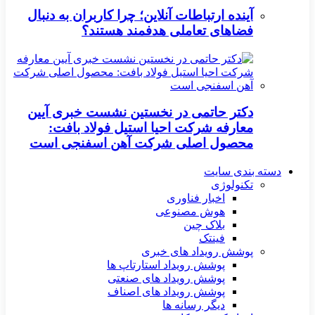
آینده ارتباطات آنلاین؛ چرا کاربران به دنبال
فضاهای تعاملی هدفمند هستند؟
دکتر حاتمی در نخستین نشست خبری آیین
معارفه شرکت احیا استیل فولاد بافت:
محصول اصلی شرکت آهن اسفنجی است
دسته بندی سایت
تکنولوژی
اخبار فناوری
هوش مصنوعی
بلاک چین
فینتک
پوشش رویداد های خبری
پوشش رویداد استارتاپ ها
پوشش رویداد های صنعتی
پوشش رویداد های اصناف
دیگر رسانه ها