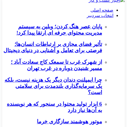
صفحه اصلی
انتخاب سردبیر
پایان عصر هنگ کردن؛ وبلین به سیستم
مدیریت محتوای حرفه ای ارتقا پیدا کرد!
تأثیر فضای مجازی بر ارتباطات انسان‌ها؛
فرصتی برای تعامل و آشنایی در دنیای دیجیتال
از شهرک غرب تا سمعک کاج سعادت آباد ؛
مسیر شنیدن دوباره در غرب تهران
چرا ایمپلنت دندان دیگر یک هزینه نیست، بلکه
یک سرمایه‌گذاری بلندمدت برای سلامتی
است؟
6 ابزار تولید محتوا در سنجور که هر نویسنده
به آن‌ها نیاز دارد
موتور هوشمند سازگاری خرما