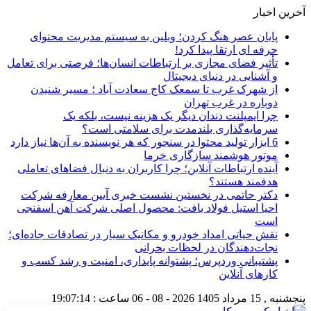
آخرین اخبار
پایان عصر هنگ کردن؛ وبلین به سیستم مدیریت محتوای
حرفه ای ارتقا پیدا کرد!
تأثیر فضای مجازی بر ارتباطات انسان‌ها؛ فرصتی برای تعامل
و آشنایی در دنیای دیجیتال
از شهرک غرب تا سمعک کاج سعادت آباد ؛ مسیر شنیدن
دوباره در غرب تهران
چرا ایمپلنت دندان دیگر یک هزینه نیست، بلکه یک
سرمایه‌گذاری بلندمدت برای سلامتی است؟
6 ابزار تولید محتوا در سنجور که هر نویسنده به آن‌ها نیاز دارد
موتور هوشمند سازگاری خرما
آینده ارتباطات آنلاین؛ چرا کاربران به دنبال فضاهای تعاملی
هدفمند هستند؟
دکتر حاتمی در نخستین نشست خبری آیین معارفه شرکت
احیا استیل فولاد بافت: محصول اصلی شرکت آهن اسفنجی
است
نقش حیاتی امداد خودرو و مکانیک سیار در تصادفات جاده‌ای؛
نجات‌دهندگان در لحظات بحرانی
پشتیبانی وردپرس؛ پشتوانه پایداری، امنیت و رشد کسب‌ و
کارهای آنلاین
پنجشنبه , 15 مرداد 1405
2026 - 08 - 06
ساعت :
19:07:15