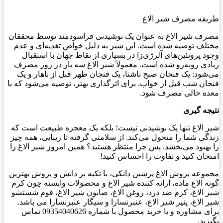
طریقه مصرف شیر الاغ
مصرف شیر الاغ به عنوان یک نوشیدنی فراسودمند توسط محققان
مختلف توصیه شده است. این شیر به دلیل خواص تغذیه‌ای و عدم
وجود پروتئین‌های آلرژی‌زا در بسیاری از نقاط جهان با استقبال
زیادی روبه‌رو شده است. معمولاً شیر الاغ سه بار در روز مصرف
می‌شود: یک فنجان صبح ناشتا، یک فنجان ظهر قبل از ناهار و یک
فنجان شب قبل از خواب. برای اثرگذاری بهتر، توصیه می‌شود که با
معده خالی مصرف شود.
نتیجه گیری
شیر الاغ تنها یک نوشیدنی نیست؛ بلکه یک معجزه طبیعت است که
زندگی شما را متحول می‌کند. از سلامتی گرفته تا زیبایی، همه چیز
را بهبود می‌بخشد. پس چرا منتظر هستید؟ همین امروز شیر الاغ را
امتحان کنید و تفاوت را احساس کنید!
مجموعه پروش الاغ پرشین دانکی، با تکیه بر دانش و پروش بهترین
گونه الاغ ماده، ارائه کننده شیر الاغ و محصولات وابسته چون کرم
شیر الاغ، کرم ضد درد، روغن الاغ، صابون شیر الاغ، فوم شستشو
شیر الاغ، پنیر شیر الاغ، عنبرنسارا و سیگار عنبرنسارا می باشد.
برای مشاوره و یا خرید محصول با شماره 09354040626 تماس
بگیرید.