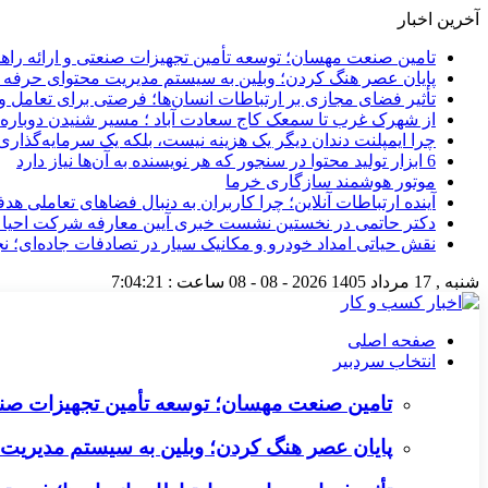
آخرین اخبار
تامین صنعت مهسان؛ توسعه تأمین تجهیزات صنعتی و ارائه را
پایان عصر هنگ کردن؛ وبلین به سیستم مدیریت محتوای حرفه ای 
تأثیر فضای مجازی بر ارتباطات انسان‌ها؛ فرصتی برای تعامل و 
از شهرک غرب تا سمعک کاج سعادت آباد ؛ مسیر شنیدن دوباره 
چرا ایمپلنت دندان دیگر یک هزینه نیست، بلکه یک سرمایه‌گذا
6 ابزار تولید محتوا در سنجور که هر نویسنده به آن‌ها نیاز دارد
موتور هوشمند سازگاری خرما
آینده ارتباطات آنلاین؛ چرا کاربران به دنبال فضاهای تعاملی هد
دکتر حاتمی در نخستین نشست خبری آیین معارفه شرکت احیا
نقش حیاتی امداد خودرو و مکانیک سیار در تصادفات جاده‌ای؛ ن
شنبه , 17 مرداد 1405
2026 - 08 - 08
ساعت :
7:04:22
صفحه اصلی
انتخاب سردبیر
تامین صنعت مهسان؛ توسعه تأمین تجهیزات صنع
پایان عصر هنگ کردن؛ وبلین به سیستم مدیریت م