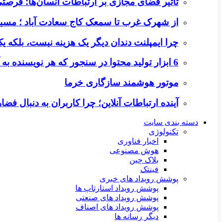
تأثیر فضای مجازی بر ارتباطات انسان‌ها؛ فرصتی 
از شهرک غرب تا سمعک کاج سعادت آباد ؛ مسیر
چرا ایمپلنت دندان دیگر یک هزینه نیست، بلکه 
6 ابزار تولید محتوا در سنجور که هر نویسنده به آن‌ها نیاز دارد
موتور هوشمند سازگاری خرما
آینده ارتباطات آنلاین؛ چرا کاربران به دنبال ف
دسته بندی سایت
تکنولوژی
اخبار فناوری
هوش مصنوعی
بلاک چین
فینتک
پوشش رویداد های خبری
پوشش رویداد استارتاپ ها
پوشش رویداد های صنعتی
پوشش رویداد های اصناف
دیگر رسانه ها