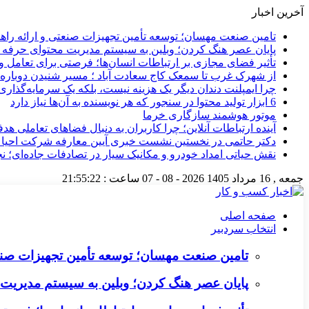
آخرین اخبار
تامین صنعت مهسان؛ توسعه تأمین تجهیزات صنعتی و ارائه را
پایان عصر هنگ کردن؛ وبلین به سیستم مدیریت محتوای حرفه ای 
تأثیر فضای مجازی بر ارتباطات انسان‌ها؛ فرصتی برای تعامل و 
از شهرک غرب تا سمعک کاج سعادت آباد ؛ مسیر شنیدن دوباره 
چرا ایمپلنت دندان دیگر یک هزینه نیست، بلکه یک سرمایه‌گذا
6 ابزار تولید محتوا در سنجور که هر نویسنده به آن‌ها نیاز دارد
موتور هوشمند سازگاری خرما
آینده ارتباطات آنلاین؛ چرا کاربران به دنبال فضاهای تعاملی هد
دکتر حاتمی در نخستین نشست خبری آیین معارفه شرکت احیا
نقش حیاتی امداد خودرو و مکانیک سیار در تصادفات جاده‌ای؛ ن
جمعه , 16 مرداد 1405
2026 - 08 - 07
ساعت :
21:55:23
صفحه اصلی
انتخاب سردبیر
تامین صنعت مهسان؛ توسعه تأمین تجهیزات صنع
پایان عصر هنگ کردن؛ وبلین به سیستم مدیریت م