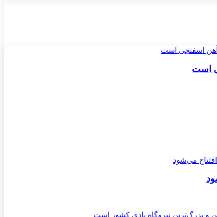
ی است
ود