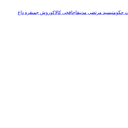
ت حکومتی
سید مرتضی مدنی
قاچاقچی کالا
کوروش جم
نقره داغ