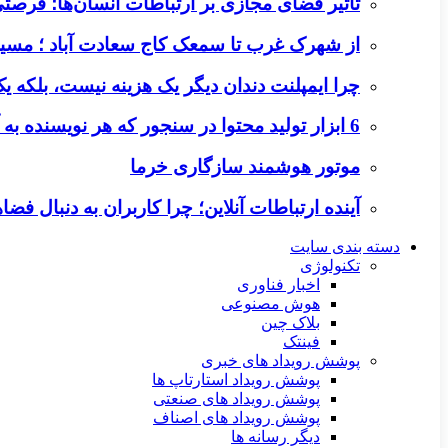
تأثیر فضای مجازی بر ارتباطات انسان‌ها؛ فرصتی 
از شهرک غرب تا سمعک کاج سعادت آباد ؛ مسیر
چرا ایمپلنت دندان دیگر یک هزینه نیست، بلکه 
6 ابزار تولید محتوا در سنجور که هر نویسنده به آن‌ها نیاز دارد
موتور هوشمند سازگاری خرما
آینده ارتباطات آنلاین؛ چرا کاربران به دنبال ف
دسته بندی سایت
تکنولوژی
اخبار فناوری
هوش مصنوعی
بلاک چین
فینتک
پوشش رویداد های خبری
پوشش رویداد استارتاپ ها
پوشش رویداد های صنعتی
پوشش رویداد های اصناف
دیگر رسانه ها