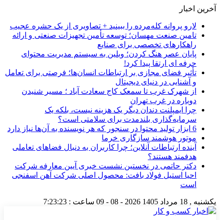
آخرین اخبار
لارو پروانه کله‌مرده را ببینید + تصاویری از یک حشره عجیب
تامین صنعت مهسان؛ توسعه تأمین تجهیزات صنعتی و ارائه
راهکارهای تخصصی برای صنایع
پایان عصر هنگ کردن؛ وبلین به سیستم مدیریت محتوای
حرفه ای ارتقا پیدا کرد!
تأثیر فضای مجازی بر ارتباطات انسان‌ها؛ فرصتی برای تعامل
و آشنایی در دنیای دیجیتال
از شهرک غرب تا سمعک کاج سعادت آباد ؛ مسیر شنیدن
دوباره در غرب تهران
چرا ایمپلنت دندان دیگر یک هزینه نیست، بلکه یک
سرمایه‌گذاری بلندمدت برای سلامتی است؟
6 ابزار تولید محتوا در سنجور که هر نویسنده به آن‌ها نیاز دارد
موتور هوشمند سازگاری خرما
آینده ارتباطات آنلاین؛ چرا کاربران به دنبال فضاهای تعاملی
هدفمند هستند؟
دکتر حاتمی در نخستین نشست خبری آیین معارفه شرکت
احیا استیل فولاد بافت: محصول اصلی شرکت آهن اسفنجی
است
یکشنبه , 18 مرداد 1405
2026 - 08 - 09
ساعت :
7:23:24