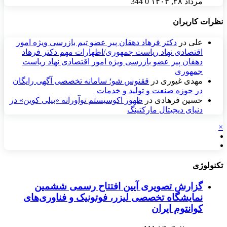
مرداد ۲۸, ۱۴۰۳
0
344
نظرات کاربران
علی
در
دکتر فرهاد دهقان پیر عضو تيم بازرسی ويژه امور
اقتصادی نهاد رياست جمهوری/اظهارات مهم دکتر فرهاد
دهقان پیر عضو بازرسی ویژه امور اقتصادی نهاد ریاست
جمهوری
مهدی غیوری
در
ققنوس شو؛ سامانه تخصصی آگهی رایگان
در حوزه صنعت و تولید و خدمات
حسین فرهادی
در
ظهور اکوسیستم نوآورانه «بیلی کوین» در
دنیای دیجیتال مارکتینگ
×
تکنولوژی
گزارش تصویری آیین افتتاح رسمی ششمین
نمایشگاه تخصصی لیزر، فوتونیک و فناوری‌های
کوانتوم ایران