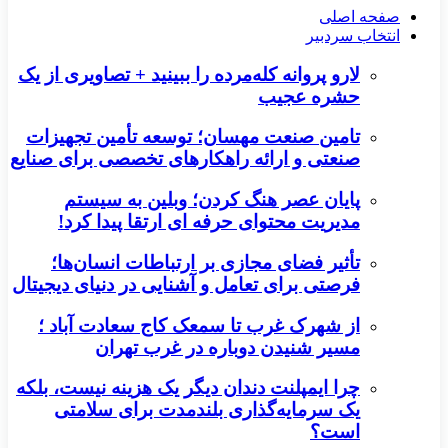
صفحه اصلی
انتخاب سردبیر
لارو پروانه کله‌مرده را ببینید + تصاویری از یک
حشره عجیب
تامین صنعت مهسان؛ توسعه تأمین تجهیزات
صنعتی و ارائه راهکارهای تخصصی برای صنایع
پایان عصر هنگ کردن؛ وبلین به سیستم
مدیریت محتوای حرفه ای ارتقا پیدا کرد!
تأثیر فضای مجازی بر ارتباطات انسان‌ها؛
فرصتی برای تعامل و آشنایی در دنیای دیجیتال
از شهرک غرب تا سمعک کاج سعادت آباد ؛
مسیر شنیدن دوباره در غرب تهران
چرا ایمپلنت دندان دیگر یک هزینه نیست، بلکه
یک سرمایه‌گذاری بلندمدت برای سلامتی
است؟