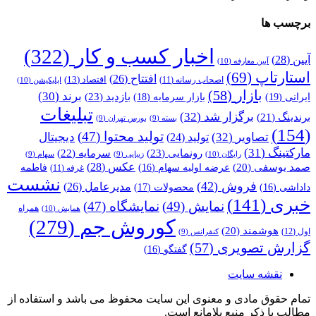
برچسب ها
اخبار کسب و کار
(322)
آیین
(28)
آیین معارفه
(10)
استارتاپ
(69)
افتتاح
(26)
اقتصاد
(13)
اصحاب رسانه
(11)
اپلیکیشن
(10)
بازار
(58)
برند
(30)
بازدید
(23)
ایرانی
(19)
بازار سرمایه
(18)
تبلیغات
برگزار شد
(32)
برندینگ
(21)
بسته
(9)
بورس تهران
(9)
(154)
تولید محتوا
(47)
تصاویر
(32)
دیجیتال
تولید
(24)
مارکتینگ
(31)
رونمایی
(23)
سرمایه
(22)
رایگان
(10)
زیبایی
(9)
سهام
(9)
عکس
(28)
صمد یوسفی
(20)
عرضه اولیه سهام
(16)
فاطمه
غرفه
(11)
نشست
فروش
(42)
مدیرعامل
(26)
داداشی
(16)
محصولات
(17)
خبری
(141)
نمایش
(49)
نمایشگاه
(47)
همراه
همایش
(10)
کوروش جم
(279)
هوشمند
(20)
اول
(12)
کنفرانس
(9)
گزارش تصویری
(57)
گفتگو
(16)
نقشه سایت
تمام حقوق مادی و معنوی این سایت محفوظ می باشد و استفاده از
مطالب با ذکر منبع بلامانع است.