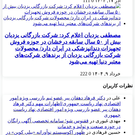
آذر ۱۷, ۱۴۰۴
0
111
مصطفی یزدیان اعلام کرد: شرکت بازرگانی یزدیان
بيش از ۵۰ سال سابقه درخشان در حوزه فروش
تجهيزات دندانپزشکی در ايران دارد/ محصولات
شرکت بازرگانی یزدیان از برندهای شرکت‌های
معتبر دنیا تهیه می‌شود
خرداد ۹, ۱۴۰۴
0
222
نظرات کاربران
علی
در
دکتر فرهاد دهقان پیر عضو تيم بازرسی ويژه امور
اقتصادی نهاد رياست جمهوری/اظهارات مهم دکتر فرهاد
دهقان پیر عضو بازرسی ویژه امور اقتصادی نهاد ریاست
جمهوری
مهدی غیوری
در
ققنوس شو؛ سامانه تخصصی آگهی رایگان
در حوزه صنعت و تولید و خدمات
حسین فرهادی
در
ظهور اکوسیستم نوآورانه «بیلی کوین» در