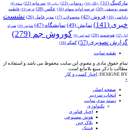
مارکتینگ
(31)
رونمایی
(23)
سرمایه
(22)
رایگان
(10)
زیبایی
(9)
سهام
(9)
عکس
(28)
صمد یوسفی
(20)
عرضه اولیه سهام
(16)
فاطمه
غرفه
(11)
نشست
فروش
(42)
مدیرعامل
(26)
داداشی
(16)
محصولات
(17)
خبری
(141)
نمایش
(49)
نمایشگاه
(47)
همراه
همایش
(10)
کوروش جم
(279)
هوشمند
(20)
اول
(12)
کنفرانس
(9)
گزارش تصویری
(57)
گفتگو
(16)
نقشه سایت
تمام حقوق مادی و معنوی این سایت محفوظ می باشد و استفاده از
مطالب با ذکر منبع بلامانع است.
DESIGNE BY:
اخبار کسب و کار
×
صفحه اصلی
انتخاب سردبیر
دسته بندی سایت
تکنولوژی
اخبار فناوری
هوش مصنوعی
بلاک چین
فینتک