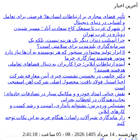
آخرین اخبار
تأثیر فضای مجازی بر ارتباطات انسان‌ها؛ فرصتی برای تعامل
و آشنایی در دنیای دیجیتال
از شهرک غرب تا سمعک کاج سعادت آباد ؛ مسیر شنیدن
دوباره در غرب تهران
چرا ایمپلنت دندان دیگر یک هزینه نیست، بلکه یک
سرمایه‌گذاری بلندمدت برای سلامتی است؟
6 ابزار تولید محتوا در سنجور که هر نویسنده به آن‌ها نیاز دارد
موتور هوشمند سازگاری خرما
آینده ارتباطات آنلاین؛ چرا کاربران به دنبال فضاهای تعاملی
هدفمند هستند؟
دکتر حاتمی در نخستین نشست خبری آیین معارفه شرکت
احیا استیل فولاد بافت: محصول اصلی شرکت آهن اسفنجی
است
نقش حیاتی امداد خودرو و مکانیک سیار در تصادفات جاده‌ای؛
نجات‌دهندگان در لحظات بحرانی
پشتیبانی وردپرس؛ پشتوانه پایداری، امنیت و رشد کسب‌ و
کارهای آنلاین
راز ماندگاری شیرآلات راسان؛ هنگام خرید به این نکات توجه
کنید
چهارشنبه , 14 مرداد 1405
2026 - 08 - 05
ساعت :
2:41:18