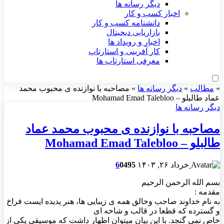
دیگر رسانه ها
اخبار کسب و کار
دانشنامه کسب و کار
بازاریابی دیجیتال
اخبار و رویداد ها
کار آفرینی و استارتاپ
معرفی استارتاپ ها
»
مطالب
»
دیگر رسانه ها
»
مصاحبه با نوازنده ی محبوب محمد
عماد طالبلو – Mohamad Emad Talebloo
دیگر رسانه ها
مصاحبه با نوازنده ی محبوب محمد عماد
طالبلو – Mohamad Emad Talebloo
خرداد ۲۶, ۱۴۰۳
495
0
6
بسم الله الرحمن الرحیم
مقدمه :
به نام خداوند صاحب وخالق همه ی زیبایی ها، هنر پدیده ایست فراخ
و گسترده که قطعا در قالب و شاخه ای
خاص نمی گنجد. با این بیان میتوان اظهار داشت که موسیقی یکی از