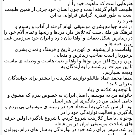
هنرهایی است که ماهیت خود را از
طبیعت الهام گرفته است و چون انسان خود جزئی از همین طبیعت
است به طور فطری گرایش فراوانی به این
هنر دارد.
در تمام جوامع بشری موسیقی الهام گرفته از آداب و رسوم و
فرهنگ هر ملتی ست که تلاش دارد دردها و رنجها و تمام آلام خود را
در زیباترین شکل نغمات و آواها بیان دارد و ایران خود سرزمین غنی
ترین نغمه ها و
آواهاست و از پیشینه ای کهن در تاریخ و فرهنگ و تمدن بشری
برخوردار است صاحب زیباترین و متعالی
ترین و روح افزا ترین نواها و آواها و نغمه هاست و وظیفه ی ماست
تا این میراث ارزشمند را به آیندگان به
ودیعه بسپاریم .
لطفا محمد عماد طالبلو نوازنده کلارینت را بیشتر برای خوانندگان
معرفی کنید؟
با توجه به علاقه ی زیاد
خانواده من به موسیقی اصیل ایران، به خصوص پدرم که مشوق و
حامی اصلی من در یادگیری این هنر اصیل
بود ، از سن کودکی به استعداد خود در زمینه ی موسیقی پی بردم و
یادگیری و فعالیت نوازندگی خود را در
نوجوانی با ساز کلارینت شروع کردم. با شروع یادگیری اولین جرقه
های شناخت موسیقی ایران در من شعله
ور شد. سپس برای رشد خود در نوازندگی به ساز های درام ،ویولون